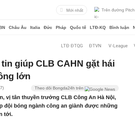
Trên đường Pitch
Mới nhất
BN
Châu Âu
Italia
Đức
Pháp
Quốc tế
LTĐ-KQ
Bình luận
LTĐ ĐTQG
ĐTVN
V-League
 tin giúp CLB CAHN gặt hái
ông lớn
7)
Theo dõi Bongda24h trên
ân, vị tân thuyền trưởng CLB Công An Hà Nội,
iúp đội bóng ngành công an giành được những
n tới.