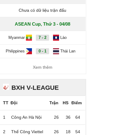
Chưa có dữ liệu trận đấu
ASEAN Cup, Thứ 3 - 04/08
Myanmar
7 - 2
Lào
Philippines
0 - 1
Thái Lan
Xem thêm
BXH V-LEAGUE
TT
Đội
Trận
HS
Điểm
1
Công An Hà Nội
26
36
64
2
Thể Công Viettel
26
18
54