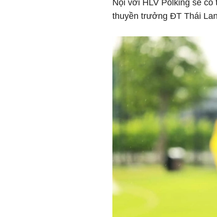
Nội với HLV Polking sẽ có 
thuyền trưởng ĐT Thái La