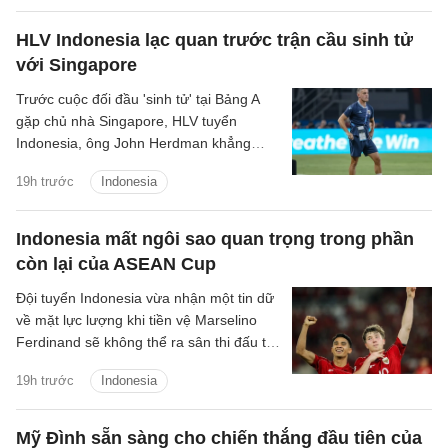
HLV Indonesia lạc quan trước trận cầu sinh tử
với Singapore
Trước cuộc đối đầu 'sinh tử' tại Bảng A
gặp chủ nhà Singapore, HLV tuyển
Indonesia, ông John Herdman khẳng
định các học trò của mình đã sẵn sàng
19h trước
Indonesia
giành chiến thắng để giữ vững hy vọng
giành chức vô địch.
Indonesia mất ngôi sao quan trọng trong phần
còn lại của ASEAN Cup
Đội tuyển Indonesia vừa nhận một tin dữ
về mặt lực lượng khi tiền vệ Marselino
Ferdinand sẽ không thể ra sân thi đấu tại
ASEAN Cup 2026 vì chấn thương.
19h trước
Indonesia
Mỹ Đình sẵn sàng cho chiến thắng đầu tiên của