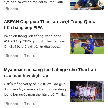
cực hơn so với những đối thủ mà Garuda
đã gặp trước đó.
15h trước
ASEAN Cup giúp Thái Lan vượt Trung Quốc
trên bảng xếp FIFA
Ba chiến thắng liên tiếp tại vòng bảng
ASEAN Cup 2026 giúp ĐT Thái Lan vươn
lên vị trí 91 thế giới và lần đầu vượt
Trung Quốc kể từ tháng 6/2004.
17h trước
Thái Lan
Myanmar sẵn sàng tạo bất ngờ cho Thái Lan
sau màn hủy diệt Lào
Chiến thắng với tỷ số 7-2 trước Lào giúp
đội tuyển Myanmar có thêm nguồn động
lực to lớn trước màn thư hùng với Thái
Lan ở lượt đấu cuối bảng B.
18h trước
Thái Lan