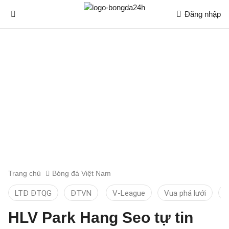
Đăng nhập
Trang chủ
Bóng đá Việt Nam
LTĐ ĐTQG
ĐTVN
V-League
Vua phá lưới
T
HLV Park Hang Seo tự tin