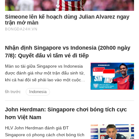
Nhận định Singapore vs Indonesia (20h00 ngày
7/8): Quyết đấu vì tấm vé đi tiếp
Màn so tài giữa Singapore vs Indonesia
được đánh giá như một trận đấu sinh tử,
khi cả hai đội sẽ phải lao vào một cuộc
chiến để giành tấm vé duy nhất còn lại
6h trước
Indonesia
vào bán kết.
John Herdman: Singapore chơi bóng tích cực
hơn Việt Nam
HLV John Herdman đánh giá ĐT
Singapore có phong cách chơi bóng tích