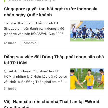
Singapore quyết tạo bất ngờ trước Indonesia
nhân ngày Quốc khánh
Tiền đạo Ilhan Fandi khẳng định ĐT
Singapore muốn đánh bại Indonesia để
giành vé vào bán kết ASEAN Cup 2026,
đồng thời xem đây là món quà ý nghĩa
4h trước
Indonesia
dành tặng NHM nhân dịp Quốc khánh
Singapore.
Đằng sau việc đội Đồng Tháp phải chọn sân nhà
tại TP HCM
Quyết định chuyển “hộ khẩu” lên TP
HCM là những khó khăn kéo dài về cơ sở
vật chất, buộc Đồng Tháp phải tìm môi
trường phù hợp hơn để duy trì hoạt
5h trước
động.
Việt Nam xếp trên chủ nhà Thái Lan tại “World
Cup thu nhỏ”