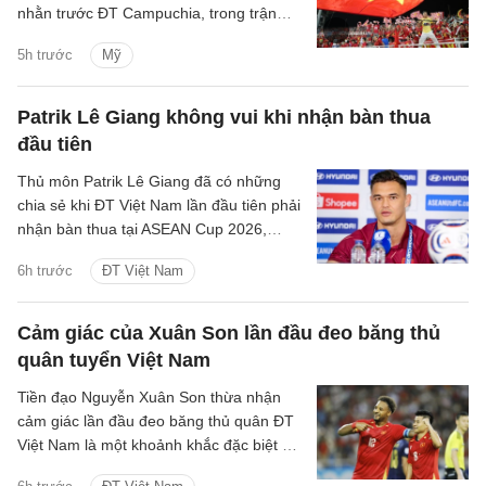
nhằn trước ĐT Campuchia, trong trận
đấu có nhiều điều đáng chú ý.
5h trước
Mỹ
Patrik Lê Giang không vui khi nhận bàn thua
đầu tiên
Thủ môn Patrik Lê Giang đã có những
chia sẻ khi ĐT Việt Nam lần đầu tiên phải
nhận bàn thua tại ASEAN Cup 2026,
nhưng cho rằng đây là một phần của
6h trước
ĐT Việt Nam
bóng đá và toàn đội sẽ nhanh chóng
phân tích để cải thiện.
Cảm giác của Xuân Son lần đầu đeo băng thủ
quân tuyển Việt Nam
Tiền đạo Nguyễn Xuân Son thừa nhận
cảm giác lần đầu đeo băng thủ quân ĐT
Việt Nam là một khoảnh khắc đặc biệt với
anh và gia đình.