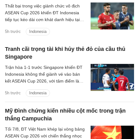
Thất bại trong việc giành chức vô địch
ASEAN Cup 2026 khiến ĐT Indonesia
tiếp tục kéo dài cơn khát danh hiệu tại
giải đấu số một Đông Nam Á lên 30 năm
5h trước
Indonesia
kể từ lần đầu tiên giải được tổ chức.
Tranh cãi trọng tài khi hủy thẻ đỏ của cầu thủ
Singapore
Trận hòa 1-1 trước Singapore khiến ĐT
Indonesia không thể giành vé vào bán
kết ASEAN Cup 2026, với tâm điểm là
quyết định thay đổi của trọng tài Abdullah
5h trước
Indonesia
Salim.
Mỹ Đình chứng kiến nhiều cột mốc trong trận
thắng Campuchia
Tối 7/8, ĐT Việt Nam khép lại vòng bảng
ASEAN Cup 2026 với chiến thắng nhọc