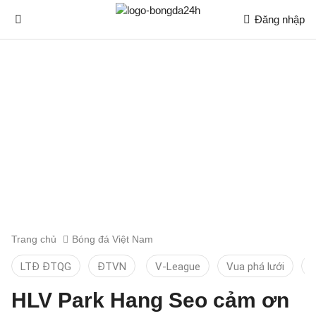
Đăng nhập
Trang chủ
Bóng đá Việt Nam
LTĐ ĐTQG
ĐTVN
V-League
Vua phá lưới
T
HLV Park Hang Seo cảm ơn