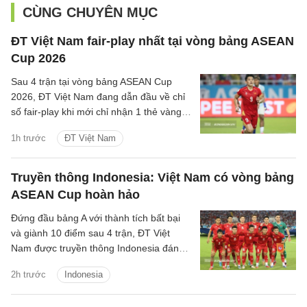
CÙNG CHUYÊN MỤC
ĐT Việt Nam fair-play nhất tại vòng bảng ASEAN
Cup 2026
Sau 4 trận tại vòng bảng ASEAN Cup
2026, ĐT Việt Nam đang dẫn đầu về chỉ
số fair-play khi mới chỉ nhận 1 thẻ vàng
và cũng là đội phạm lỗi ít nhất giải.
1h trước
ĐT Việt Nam
Truyền thông Indonesia: Việt Nam có vòng bảng
ASEAN Cup hoàn hảo
Đứng đầu bảng A với thành tích bất bại
và giành 10 điểm sau 4 trận, ĐT Việt
Nam được truyền thông Indonesia đánh
giá là ứng viên sáng giá cho chức vô
2h trước
Indonesia
địch.