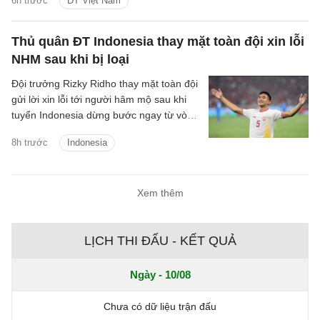
6h trước
ĐT Việt Nam
Thủ quân ĐT Indonesia thay mặt toàn đội xin lỗi
NHM sau khi bị loại
Đội trưởng Rizky Ridho thay mặt toàn đội
gửi lời xin lỗi tới người hâm mộ sau khi
tuyển Indonesia dừng bước ngay từ vòng
bảng ASEAN Cup 2026.
8h trước
Indonesia
Xem thêm
LỊCH THI ĐẤU - KẾT QUẢ
Ngày - 10/08
Chưa có dữ liệu trận đấu