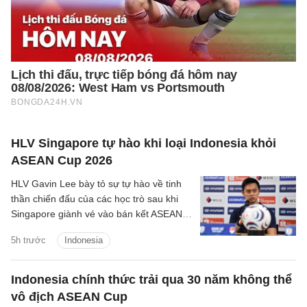
HLV Singapore tự hào khi loại Indonesia khỏi
ASEAN Cup 2026
HLV Gavin Lee bày tỏ sự tự hào về tinh
thần chiến đấu của các học trò sau khi
Singapore giành vé vào bán kết ASEAN
Cup 2026, đồng thời khiến Indonesia bị
5h trước
Indonesia
loại ngay từ vòng bảng.
Indonesia chính thức trải qua 30 năm không thể
vô địch ASEAN Cup