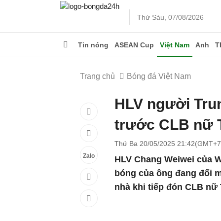
Thứ Sáu, 07/08/2026
Tin nóng
ASEAN Cup
Việt Nam
Anh
T
Trang chủ
Bóng đá Việt Nam
HLV người Tru
trước CLB nữ
Thứ Ba 20/05/2025 21:42(GMT+7
Zalo
HLV Chang Weiwei của W
bóng của ông đang đối mặ
nhà khi tiếp đón CLB nữ