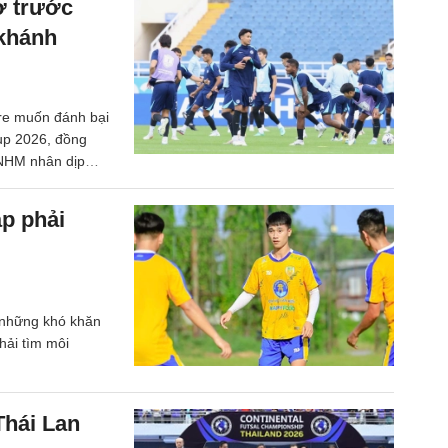
ờ trước
khánh
ore muốn đánh bại
up 2026, đồng
 NHM nhân dịp
p phải
 những khó khăn
hải tìm môi
Thái Lan