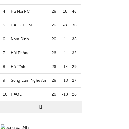
4
Hà Nội FC
26
18
46
5
CA TP.HCM
26
-8
36
6
Nam Định
26
1
35
7
Hải Phòng
26
1
32
8
Hà Tĩnh
26
-14
29
9
Sông Lam Nghệ An
26
-13
27
10
HAGL
26
-13
26
Bongda24h.vn