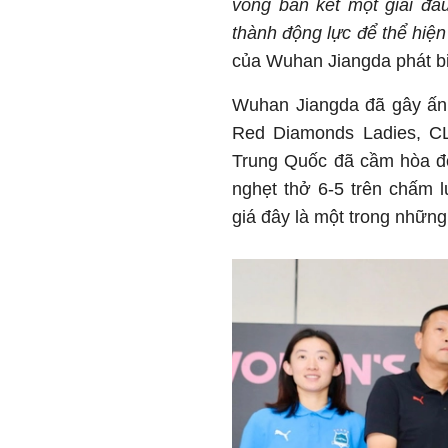
vòng bán kết một giải đấ
thành động lực để thể hiện
của Wuhan Jiangda phát bi
Wuhan Jiangda đã gây ấn
Red Diamonds Ladies, CL
Trung Quốc đã cầm hòa đối
nghẹt thở 6-5 trên chấm 
giá đây là một trong những