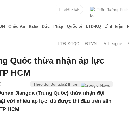
Trên đường Pitch
Mới nhất
BN
Châu Âu
Italia
Đức
Pháp
Quốc tế
LTĐ-KQ
Bình luận
LTĐ ĐTQG
ĐTVN
V-League
ng Quốc thừa nhận áp lực
 TP HCM
)
Theo dõi Bongda24h trên
uhan Jiangda (Trung Quốc) thừa nhận đội
t với nhiều áp lực, dù được thi đấu trên sân
 TP HCM.