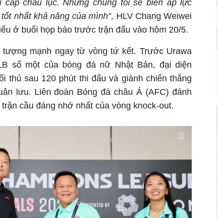
u cấp châu lục. Nhưng chúng tôi sẽ biến áp lực
 tốt nhất khả năng của mình”
, HLV Chang Weiwei
ểu ở buổi họp báo trước trận đấu vào hôm 20/5.
 tượng mạnh ngay từ vòng tứ kết. Trước Urawa
B số một của bóng đá nữ Nhật Bản, đại diện
 thủ sau 120 phút thi đấu và giành chiến thắng
luân lưu. Liên đoàn Bóng đá châu Á (AFC) đánh
 trận cầu đáng nhớ nhất của vòng knock-out.