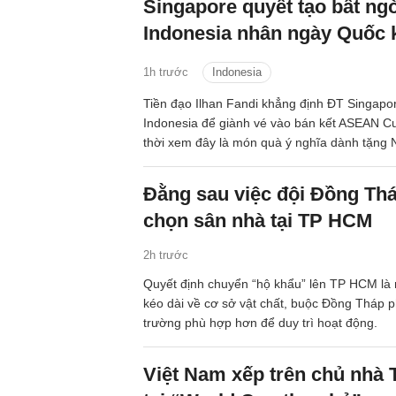
Singapore quyết tạo bất ng
Indonesia nhân ngày Quốc 
1h trước
Indonesia
Tiền đạo Ilhan Fandi khẳng định ĐT Singap
Indonesia để giành vé vào bán kết ASEAN C
thời xem đây là món quà ý nghĩa dành tặng
Quốc khánh Singapore.
Đằng sau việc đội Đồng Thá
chọn sân nhà tại TP HCM
2h trước
Quyết định chuyển “hộ khẩu” lên TP HCM là
kéo dài về cơ sở vật chất, buộc Đồng Tháp p
trường phù hợp hơn để duy trì hoạt động.
Việt Nam xếp trên chủ nhà 