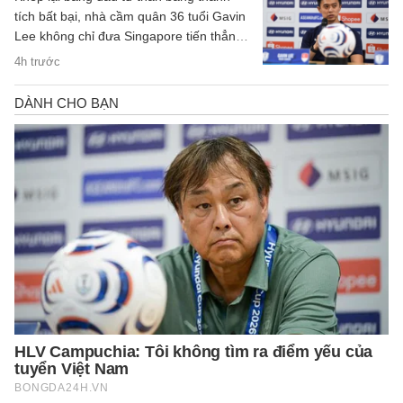
tích bất bại, nhà cầm quân 36 tuổi Gavin
Lee không chỉ đưa Singapore tiến thẳng
vào bán kết ASEAN Cup 2026, mà còn
4h trước
khắc họa rõ nét triết lý bóng đá hiện đại,
khoa học của chiến lược gia trẻ tuổi bậc
nhất khu vực.