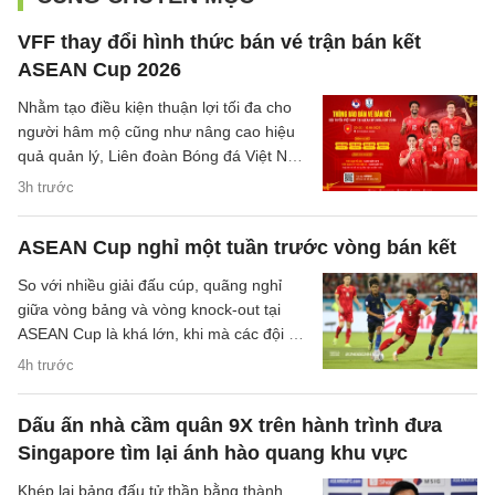
VFF thay đổi hình thức bán vé trận bán kết
ASEAN Cup 2026
Nhằm tạo điều kiện thuận lợi tối đa cho
người hâm mộ cũng như nâng cao hiệu
quả quản lý, Liên đoàn Bóng đá Việt Nam
(VFF) đã chính thức thông báo về việc
3h trước
thay đổi hình thức bán vé trận bán kết
trên sân nhà của đội tuyển Việt Nam.
ASEAN Cup nghỉ một tuần trước vòng bán kết
So với nhiều giải đấu cúp, quãng nghỉ
giữa vòng bảng và vòng knock-out tại
ASEAN Cup là khá lớn, khi mà các đội sẽ
có quãng nghỉ lên tới một tuần cho các
4h trước
trận đại chiến tại bán kết.
Dấu ấn nhà cầm quân 9X trên hành trình đưa
Singapore tìm lại ánh hào quang khu vực
Khép lại bảng đấu tử thần bằng thành