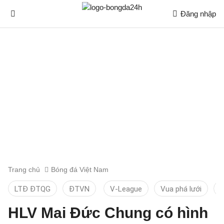
Đăng nhập
Trang chủ
Bóng đá Việt Nam
LTĐ ĐTQG
ĐTVN
V-League
Vua phá lưới
T
HLV Mai Đức Chung có hình