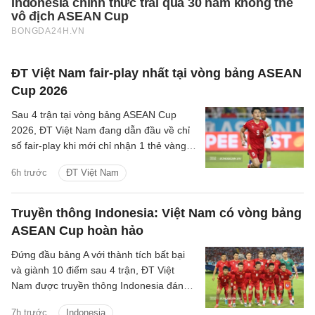
ĐT Việt Nam fair-play nhất tại vòng bảng ASEAN
Cup 2026
Sau 4 trận tại vòng bảng ASEAN Cup
2026, ĐT Việt Nam đang dẫn đầu về chỉ
số fair-play khi mới chỉ nhận 1 thẻ vàng
và cũng là đội phạm lỗi ít nhất giải.
6h trước
ĐT Việt Nam
Truyền thông Indonesia: Việt Nam có vòng bảng
ASEAN Cup hoàn hảo
Đứng đầu bảng A với thành tích bất bại
và giành 10 điểm sau 4 trận, ĐT Việt
Nam được truyền thông Indonesia đánh
giá là ứng viên sáng giá cho chức vô
7h trước
Indonesia