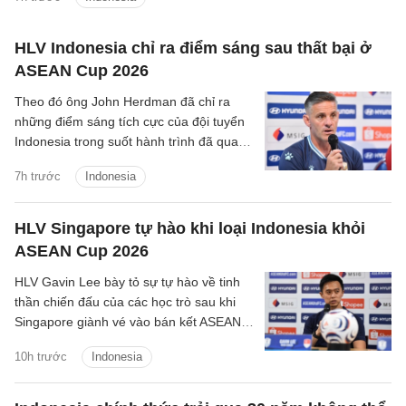
địch.
HLV Indonesia chỉ ra điểm sáng sau thất bại ở
ASEAN Cup 2026
Theo đó ông John Herdman đã chỉ ra
những điểm sáng tích cực của đội tuyển
Indonesia trong suốt hành trình đã qua
tại ASEAN Cup 2026.
7h trước
Indonesia
HLV Singapore tự hào khi loại Indonesia khỏi
ASEAN Cup 2026
HLV Gavin Lee bày tỏ sự tự hào về tinh
thần chiến đấu của các học trò sau khi
Singapore giành vé vào bán kết ASEAN
Cup 2026, đồng thời khiến Indonesia bị
10h trước
Indonesia
loại ngay từ vòng bảng.