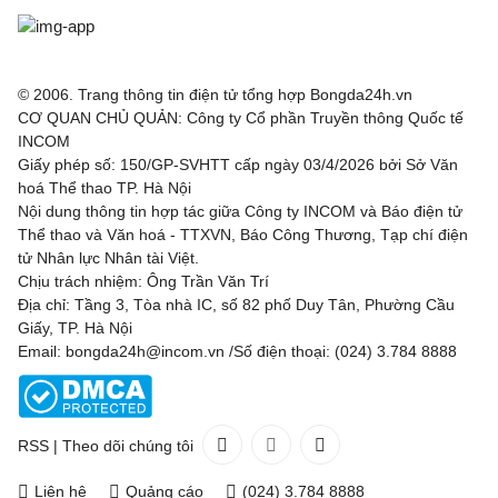
© 2006. Trang thông tin điện tử tổng hợp Bongda24h.vn
CƠ QUAN CHỦ QUẢN: Công ty Cổ phần Truyền thông Quốc tế
INCOM
Giấy phép số: 150/GP-SVHTT cấp ngày 03/4/2026 bởi Sở Văn
hoá Thể thao TP. Hà Nội
Nội dung thông tin hợp tác giữa Công ty INCOM và Báo điện tử
Thể thao và Văn hoá - TTXVN, Báo Công Thương, Tạp chí điện
tử Nhân lực Nhân tài Việt.
Chịu trách nhiệm: Ông Trần Văn Trí
Địa chỉ: Tầng 3, Tòa nhà IC, số 82 phố Duy Tân, Phường Cầu
Giấy, TP. Hà Nội
Email: bongda24h@incom.vn /Số điện thoại: (024) 3.784 8888
RSS
|
Theo dõi chúng tôi
Liên hệ
Quảng cáo
(024) 3.784 8888