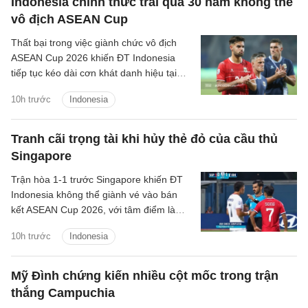
Indonesia chính thức trải qua 30 năm không thể
vô địch ASEAN Cup
Thất bại trong việc giành chức vô địch
ASEAN Cup 2026 khiến ĐT Indonesia
tiếp tục kéo dài cơn khát danh hiệu tại
giải đấu số một Đông Nam Á lên 30 năm
10h trước
Indonesia
kể từ lần đầu tiên giải được tổ chức.
Tranh cãi trọng tài khi hủy thẻ đỏ của cầu thủ
Singapore
Trận hòa 1-1 trước Singapore khiến ĐT
Indonesia không thể giành vé vào bán
kết ASEAN Cup 2026, với tâm điểm là
quyết định thay đổi của trọng tài Abdullah
10h trước
Indonesia
Salim.
Mỹ Đình chứng kiến nhiều cột mốc trong trận
thắng Campuchia