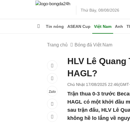
Thứ Bảy, 08/08/2026
Tin nóng
ASEAN Cup
Việt Nam
Anh
T
Trang chủ
Bóng đá Việt Nam
HLV Lê Quang Tr
HAGL?
Chủ Nhật 17/08/2025 22:46(GMT
Zalo
Trận thua 0-3 trước Bec
HAGL có một khởi đầu mù
sau trận đấu, HLV Lê Qua
không hề lo lắng về nguy