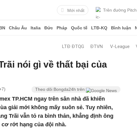
Trên đường Pitch
Mới nhất
BN
Châu Âu
Italia
Đức
Pháp
Quốc tế
LTĐ-KQ
Bình luận
LTĐ ĐTQG
ĐTVN
V-League
ãi nói gì về thất bại của
+7)
Theo dõi Bongda24h trên
amex TP.HCM ngay trên sân nhà đã khiến
a giải mới không mấy suôn sẻ. Tuy nhiên,
ng Trãi vẫn tỏ ra bình thản, khẳng định ông
 cơ rớt hạng của đội nhà.