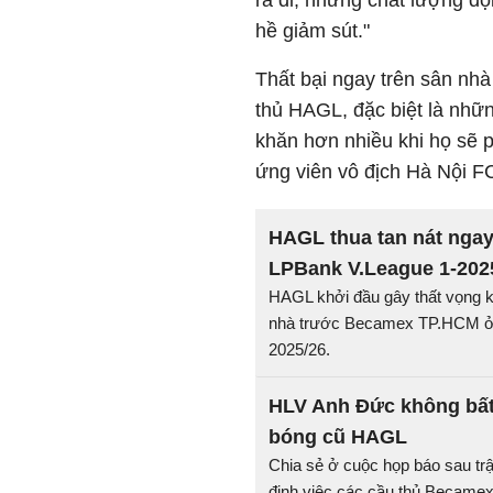
ra đi, nhưng chất lượng độ
hề giảm sút."
Thất bại ngay trên sân nh
thủ HAGL, đặc biệt là nhữn
khăn hơn nhiều khi họ sẽ 
ứng viên vô địch Hà Nội F
HAGL thua tan nát ngay
LPBank V.League 1-202
HAGL khởi đầu gây thất vọng kh
nhà trước Becamex TP.HCM ở
2025/26.
HLV Anh Đức không bất
bóng cũ HAGL
Chia sẻ ở cuộc họp báo sau t
định việc các cầu thủ Became