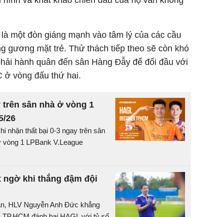
i hình và khát khao chiến đấu của họ vẫn không
à là một đòn giáng mạnh vào tâm lý của các cầu
g gương mặt trẻ. Thử thách tiếp theo sẽ còn khó
phải hành quân đến sân Hàng Đẫy để đối đầu với
C ở vòng đấu thứ hai.
 trên sân nhà ở vòng 1
5/26
i nhận thất bại 0-3 ngay trên sân
 vòng 1 LPBank V.League
 ngờ khi thắng đậm đội
rận, HLV Nguyễn Anh Đức khẳng
x TP.HCM.đánh bại HAGL với tỷ số