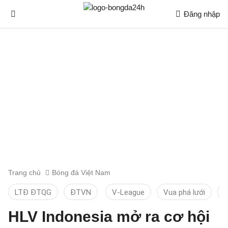
Đăng nhập
Trang chủ
Bóng đá Việt Nam
LTĐ ĐTQG
ĐTVN
V-League
Vua phá lưới
T
HLV Indonesia mở ra cơ hội