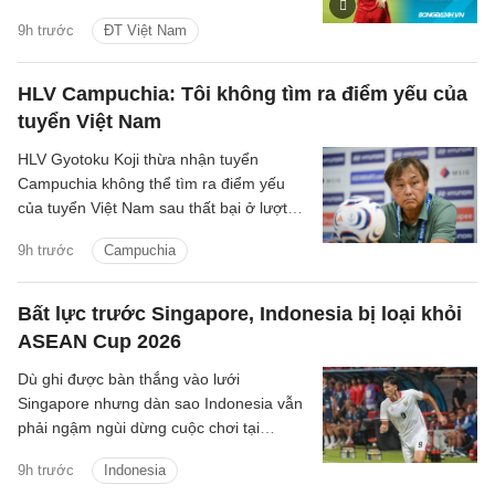
(Bảng A ASEAN Cup 2026) các tình
9h trước
ĐT Việt Nam
huống trên sân.
HLV Campuchia: Tôi không tìm ra điểm yếu của
tuyển Việt Nam
HLV Gyotoku Koji thừa nhận tuyển
Campuchia không thể tìm ra điểm yếu
của tuyển Việt Nam sau thất bại ở lượt
trận cuối bảng A ASEAN Cup 2026, đồng
9h trước
Campuchia
thời tin rằng thầy trò HLV Kim Sang Sik
đủ sức góp mặt ở trận chung kết.
Bất lực trước Singapore, Indonesia bị loại khỏi
ASEAN Cup 2026
Dù ghi được bàn thắng vào lưới
Singapore nhưng dàn sao Indonesia vẫn
phải ngậm ngùi dừng cuộc chơi tại
ASEAN Cup 2026, do chỉ xếp thứ ba
9h trước
Indonesia
bảng A.