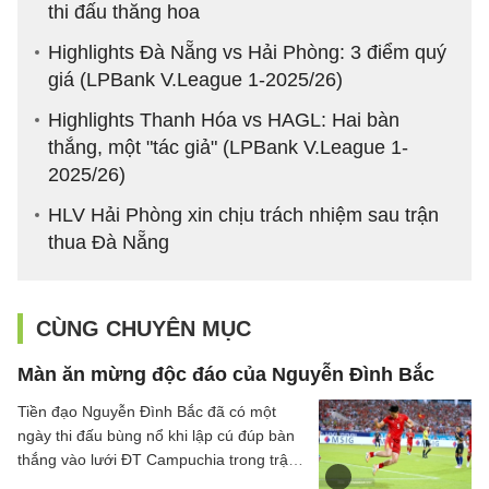
thi đấu thăng hoa
Highlights Đà Nẵng vs Hải Phòng: 3 điểm quý
giá (LPBank V.League 1-2025/26)
Highlights Thanh Hóa vs HAGL: Hai bàn
thắng, một "tác giả" (LPBank V.League 1-
2025/26)
HLV Hải Phòng xin chịu trách nhiệm sau trận
thua Đà Nẵng
CÙNG CHUYÊN MỤC
Màn ăn mừng độc đáo của Nguyễn Đình Bắc
Tiền đạo Nguyễn Đình Bắc đã có một
ngày thi đấu bùng nổ khi lập cú đúp bàn
thắng vào lưới ĐT Campuchia trong trận
thắng 3-1 của ĐT Việt Nam trên sân Mỹ