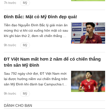
7h trước
Mỹ
Đình tối 7/8.
Đình Bắc: Mặt cỏ Mỹ Đình đẹp quá!
Tiền đạo Nguyễn Đình Bắc lý giải màn ăn
mừng thú vị khi cúi xuống hôn mặt cỏ sau
khi ghi bàn thứ 2, đem về chiến thắng 3-1
của ĐT Việt Nam trước Campuchia.
9h trước
Mỹ
ĐT Việt Nam mất hơn 2 năm để có chiến thắng
trên sân Mỹ Đình
Sau 792 ngày chờ đợi, ĐT Việt Nam mới
lại được hưởng niềm vui chiến thắng trên
sân Mỹ Đình khi đánh bại Campuchia tỷ
số 3-1 ở lượt trận cuối bảng A ASEAN
9h trước
Mỹ
Cup 2026.