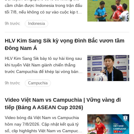
cầm chân được Indonesia trong trận đấu
tối 7/8, nếu không có sự vào cuộc kịp thời
của VAR.
9h trước
Indonesia
HLV Kim Sang Sik kỳ vọng Đình Bắc vươn tầm
Đông Nam Á
HLV Kim Sang Sik bày tỏ sự hài lòng sau
khi tuyển Việt Nam giành chiến thắng
trước Campuchia để khép lại vòng bảng
ASEAN Cup 2026 với ngôi đầu bảng A,
9h trước
Campuchia
đồng thời dành nhiều lời khen cho
Nguyễn Đình Bắc.
Video Việt Nam vs Campuchia | Vững vàng đi
tiếp (Bảng A ASEAN Cup 2026)
Video bóng đá Việt Nam vs Campuchia
hôm nay 7/8/2026. Cập nhật kết quả tỷ
số, clip highlights Việt Nam vs Campuchia