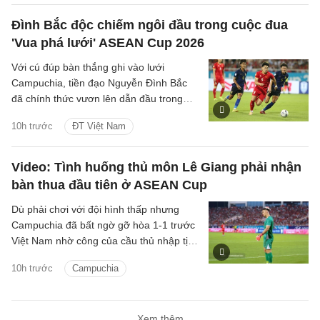
Đình Bắc độc chiếm ngôi đầu trong cuộc đua
'Vua phá lưới' ASEAN Cup 2026
Với cú đúp bàn thắng ghi vào lưới
Campuchia, tiền đạo Nguyễn Đình Bắc
đã chính thức vươn lên dẫn đầu trong
cuộc đua 'Vua phá lưới' với 5 bàn thắng.
10h trước
ĐT Việt Nam
Video: Tình huống thủ môn Lê Giang phải nhận
bàn thua đầu tiên ở ASEAN Cup
Dù phải chơi với đội hình thấp nhưng
Campuchia đã bất ngờ gỡ hòa 1-1 trước
Việt Nam nhờ công của cầu thủ nhập tịch
Iago Bento.
10h trước
Campuchia
Xem thêm