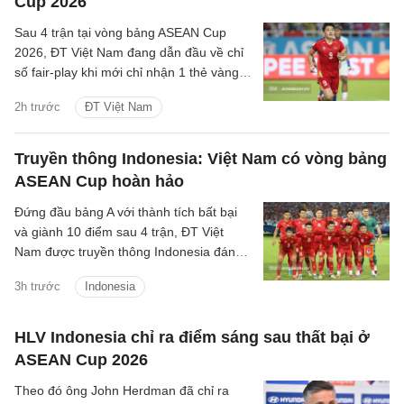
Cup 2026
Sau 4 trận tại vòng bảng ASEAN Cup
2026, ĐT Việt Nam đang dẫn đầu về chỉ
số fair-play khi mới chỉ nhận 1 thẻ vàng
và cũng là đội phạm lỗi ít nhất giải.
2h trước
ĐT Việt Nam
Truyền thông Indonesia: Việt Nam có vòng bảng
ASEAN Cup hoàn hảo
Đứng đầu bảng A với thành tích bất bại
và giành 10 điểm sau 4 trận, ĐT Việt
Nam được truyền thông Indonesia đánh
giá là ứng viên sáng giá cho chức vô
3h trước
Indonesia
địch.
HLV Indonesia chỉ ra điểm sáng sau thất bại ở
ASEAN Cup 2026
Theo đó ông John Herdman đã chỉ ra