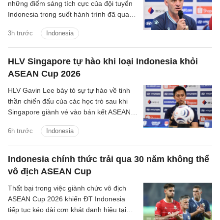
những điểm sáng tích cực của đội tuyển
Indonesia trong suốt hành trình đã qua
tại ASEAN Cup 2026.
3h trước
Indonesia
HLV Singapore tự hào khi loại Indonesia khỏi
ASEAN Cup 2026
HLV Gavin Lee bày tỏ sự tự hào về tinh
thần chiến đấu của các học trò sau khi
Singapore giành vé vào bán kết ASEAN
Cup 2026, đồng thời khiến Indonesia bị
6h trước
Indonesia
loại ngay từ vòng bảng.
Indonesia chính thức trải qua 30 năm không thể
vô địch ASEAN Cup
Thất bại trong việc giành chức vô địch
ASEAN Cup 2026 khiến ĐT Indonesia
tiếp tục kéo dài cơn khát danh hiệu tại