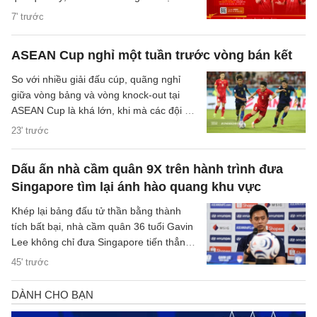
(VFF) đã chính thức thông báo về việc
7' trước
thay đổi hình thức bán vé trận bán kết
trên sân nhà của đội tuyển Việt Nam.
ASEAN Cup nghỉ một tuần trước vòng bán kết
So với nhiều giải đấu cúp, quãng nghỉ
giữa vòng bảng và vòng knock-out tại
ASEAN Cup là khá lớn, khi mà các đội sẽ
có quãng nghỉ lên tới một tuần cho các
23' trước
trận đại chiến tại bán kết.
Dấu ấn nhà cầm quân 9X trên hành trình đưa
Singapore tìm lại ánh hào quang khu vực
Khép lại bảng đấu tử thần bằng thành
tích bất bại, nhà cầm quân 36 tuổi Gavin
Lee không chỉ đưa Singapore tiến thẳng
vào bán kết ASEAN Cup 2026, mà còn
45' trước
khắc họa rõ nét triết lý bóng đá hiện đại,
khoa học của chiến lược gia trẻ tuổi bậc
nhất khu vực.