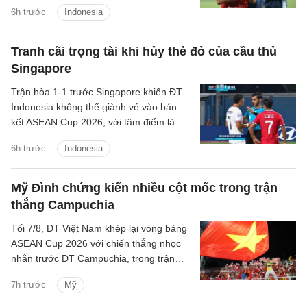
giải đấu số một Đông Nam Á lên 30 năm
6h trước
Indonesia
kể từ lần đầu tiên giải được tổ chức.
Tranh cãi trọng tài khi hủy thẻ đỏ của cầu thủ
Singapore
Trận hòa 1-1 trước Singapore khiến ĐT
Indonesia không thể giành vé vào bán
kết ASEAN Cup 2026, với tâm điểm là
quyết định thay đổi của trọng tài Abdullah
6h trước
Indonesia
Salim.
Mỹ Đình chứng kiến nhiều cột mốc trong trận
thắng Campuchia
Tối 7/8, ĐT Việt Nam khép lại vòng bảng
ASEAN Cup 2026 với chiến thắng nhọc
nhằn trước ĐT Campuchia, trong trận
đấu có nhiều điều đáng chú ý.
7h trước
Mỹ