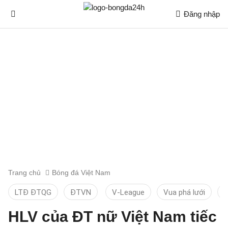
Đăng nhập
Trang chủ
Bóng đá Việt Nam
LTĐ ĐTQG
ĐTVN
V-League
Vua phá lưới
T
HLV của ĐT nữ Việt Nam tiếc