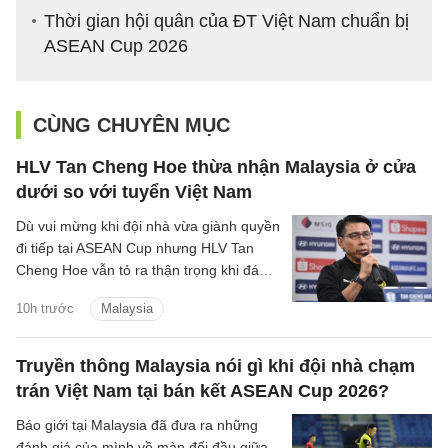
Thời gian hội quân của ĐT Việt Nam chuẩn bị
ASEAN Cup 2026
CÙNG CHUYÊN MỤC
HLV Tan Cheng Hoe thừa nhận Malaysia ở cửa
dưới so với tuyển Việt Nam
Dù vui mừng khi đội nhà vừa giành quyền
đi tiếp tại ASEAN Cup nhưng HLV Tan
Cheng Hoe vẫn tỏ ra thận trọng khi đánh
giá về màn đọ sức sắp tới với đội tuyển
10h trước
Malaysia
Việt Nam.
Truyền thông Malaysia nói gì khi đội nhà chạm
trán Việt Nam tại bán kết ASEAN Cup 2026?
Báo giới tại Malaysia đã đưa ra những
đánh giá của mình về màn đối đầu giữa