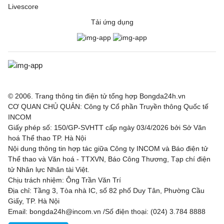
Livescore
Tải ứng dụng
© 2006. Trang thông tin điện tử tổng hợp Bongda24h.vn
CƠ QUAN CHỦ QUẢN: Công ty Cổ phần Truyền thông Quốc tế
INCOM
Giấy phép số: 150/GP-SVHTT cấp ngày 03/4/2026 bởi Sở Văn
hoá Thể thao TP. Hà Nội
Nội dung thông tin hợp tác giữa Công ty INCOM và Báo điện tử
Thể thao và Văn hoá - TTXVN, Báo Công Thương, Tạp chí điện
tử Nhân lực Nhân tài Việt.
Chịu trách nhiệm: Ông Trần Văn Trí
Địa chỉ: Tầng 3, Tòa nhà IC, số 82 phố Duy Tân, Phường Cầu
Giấy, TP. Hà Nội
Email: bongda24h@incom.vn /Số điện thoại: (024) 3.784 8888