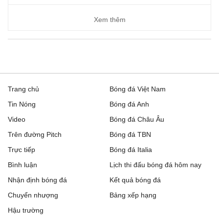
Xem thêm
Trang chủ
Bóng đá Việt Nam
Tin Nóng
Bóng đá Anh
Video
Bóng đá Châu Âu
Trên đường Pitch
Bóng đá TBN
Trực tiếp
Bóng đá Italia
Bình luận
Lịch thi đấu bóng đá hôm nay
Nhận định bóng đá
Kết quả bóng đá
Chuyển nhượng
Bảng xếp hạng
Hậu trường