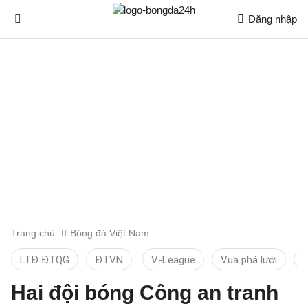
Đăng nhập
Trang chủ
Bóng đá Việt Nam
LTĐ ĐTQG
ĐTVN
V-League
Vua phá lưới
T
Hai đội bóng Công an tranh