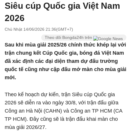
Siêu cúp Quốc gia Việt Nam
2026
Chủ Nhật 14/06/2026 21:36(GMT+7)
Theo dõi Bongda24h trên
Sau khi mùa giải 2025/26 chính thức khép lại với
trận chung kết Cúp Quốc gia, bóng đá Việt Nam
đã xác định các đại diện tham dự đấu trường
quốc tế cũng như cặp đấu mở màn cho mùa giải
mới.
Theo kế hoạch dự kiến, trận Siêu cúp Quốc gia
2026 sẽ diễn ra vào ngày 30/8, với trận đấu giữa
Công an Hà Nội (CAHN) và Công an TP HCM (CA
TP HCM). Đây cũng sẽ là trận đấu khai màn cho
mùa giải 2026/27.