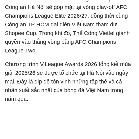
Công an Hà Nội sẽ góp mặt tại vòng play-off AFC
Champions League Elite 2026/27, đồng thời cùng
Công an TP HCM đại diện Việt Nam tham dự
Shopee Cup. Trong khi đó, Thể Công Viettel giành
quyền vào thẳng vòng bảng AFC Champions
League Two.
Chương trình V.League Awards 2026 tổng kết mùa
giải 2025/26 sẽ được tổ chức tại Hà Nội vào ngày
mai. Đây là dịp để tôn vinh những tập thể và cá
nhân xuất sắc nhất của bóng đá Việt Nam trong
năm qua.