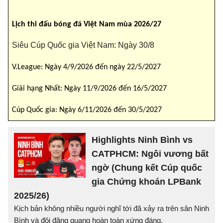
Lịch
thi đấu bóng đá Việt Nam mùa 2026/27
Siêu Cúp Quốc gia Việt Nam: Ngày 30/8
V.League: Ngày
4/9/2026 đến ngày 22/5/2027
Giải hạng Nhất: Ngày
11/9/2026 đến
16/5/2027
Cúp Quốc gia: Ngày
6/11/2026 đến
30/5/2027
Highlights Ninh Bình vs
CATPHCM: Ngôi vương bất
ngờ (Chung kết Cúp quốc
gia Chứng khoán LPBank
2025/26)
Kịch bản không nhiều người nghĩ tới đã xảy ra trên sân Ninh
Bình và đội đăng quang hoàn toàn xứng đáng.