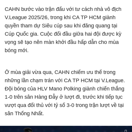
CAHN bước vào trận đấu với tư cách nhà vô địch
V.League 2025/26, trong khi CA TP HCM giành
quyền tham dự Siêu cúp sau khi đăng quang tại
Cúp Quốc gia. Cuộc đối đầu giữa hai đội được kỳ
vọng sẽ tạo nên màn khởi đầu hấp dẫn cho mùa
bóng mới.
Ở mùa giải vừa qua, CAHN chiếm ưu thế trong
những lần chạm trán với CA TP HCM tại V.League.
Đội bóng của HLV Mano Polking giành chiến thắng
1-0 trên sân Hàng Đẫy ở lượt đi, trước khi tiếp tục
vượt qua đối thủ với tỷ số 3-0 trong trận lượt về tại
sân Thống Nhất.