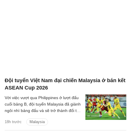
Đội tuyển Việt Nam đại chiến Malaysia ở bán kết
ASEAN Cup 2026
Với việc vượt qua Philippines ở lượt đấu
cuối bảng B, đội tuyển Malaysia đã giành
ngôi nhì bảng đấu và sẽ trở thành đối thủ
tiếp theo của đội tuyển Việt Nam trên
18h trước
Malaysia
hành trình bảo vệ ngôi vương Đông Nam
Á.