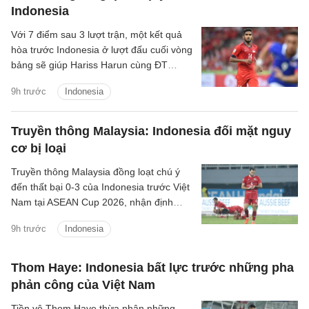
Indonesia
Với 7 điểm sau 3 lượt trận, một kết quả
hòa trước Indonesia ở lượt đấu cuối vòng
bảng sẽ giúp Hariss Harun cùng ĐT
Singapore giành vé đi tiếp.
9h trước
Indonesia
Truyền thông Malaysia: Indonesia đối mặt nguy
cơ bị loại
Truyền thông Malaysia đồng loạt chú ý
đến thất bại 0-3 của Indonesia trước Việt
Nam tại ASEAN Cup 2026, nhận định
Garuda có thể tiếp tục lỡ hẹn với giải đấu
9h trước
Indonesia
khu vực.
Thom Haye: Indonesia bất lực trước những pha
phản công của Việt Nam
Tiền vệ Thom Haye thừa nhận những