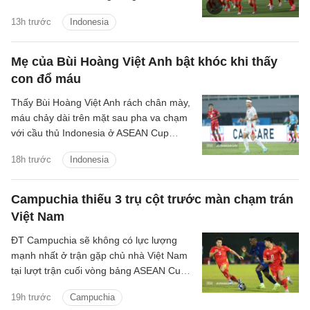
2026 gặp Campuchia.
13h trước
Indonesia
Mẹ của Bùi Hoàng Việt Anh bật khóc khi thấy
con đổ máu
Thấy Bùi Hoàng Việt Anh rách chân mày,
máu chảy dài trên mặt sau pha va chạm
với cầu thủ Indonesia ở ASEAN Cup
2026, bà Nguyễn Thị Thắm bật khóc
18h trước
Indonesia
trước màn hình tivi.
Campuchia thiếu 3 trụ cột trước màn chạm trán
Việt Nam
ĐT Campuchia sẽ không có lực lượng
mạnh nhất ở trận gặp chủ nhà Việt Nam
tại lượt trận cuối vòng bảng ASEAN Cup
2026 sau khi cho 3 cầu thủ quan trọng
19h trước
Campuchia
rời đội.