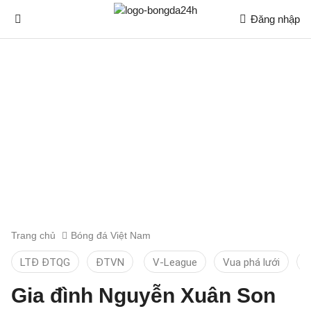
Đăng nhập
Trang chủ
Bóng đá Việt Nam
LTĐ ĐTQG
ĐTVN
V-League
Vua phá lưới
T
Gia đình Nguyễn Xuân Son