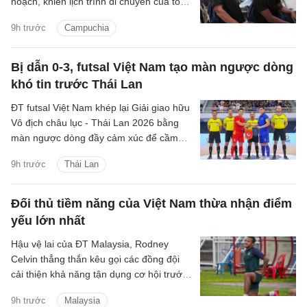
hoạch, khiến lịch trình di chuyển của toàn
đội bị kéo dài trước khi về khách sạn nghỉ
9h trước
Campuchia
ngơi.
Bị dẫn 0-3, futsal Việt Nam tạo màn ngược dòng
khó tin trước Thái Lan
ĐT futsal Việt Nam khép lại Giải giao hữu
Vô địch châu lục - Thái Lan 2026 bằng
màn ngược dòng đầy cảm xúc để cầm
hòa chủ nhà 3-3, qua đó duy trì thành
9h trước
Thái Lan
tích bất bại sau 4 trận đấu.
Đối thủ tiềm năng của Việt Nam thừa nhận điểm
yếu lớn nhất
Hậu vệ lai của ĐT Malaysia, Rodney
Celvin thẳng thắn kêu gọi các đồng đội
cải thiện khả năng tận dụng cơ hội trước
trận đấu quyết định với Philippines.
9h trước
Malaysia