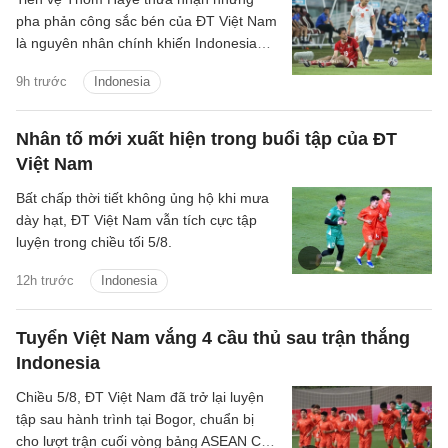
pha phản công sắc bén của ĐT Việt Nam
là nguyên nhân chính khiến Indonesia
phải nhận thất bại 0-3 ở lượt trận thứ ba
9h trước
Indonesia
bảng A ASEAN Cup 2026.
Nhân tố mới xuất hiện trong buổi tập của ĐT
Việt Nam
Bất chấp thời tiết không ủng hộ khi mưa
dày hạt, ĐT Việt Nam vẫn tích cực tập
luyện trong chiều tối 5/8.
12h trước
Indonesia
Tuyển Việt Nam vắng 4 cầu thủ sau trận thắng
Indonesia
Chiều 5/8, ĐT Việt Nam đã trở lại luyện
tập sau hành trình tại Bogor, chuẩn bị
cho lượt trận cuối vòng bảng ASEAN Cup