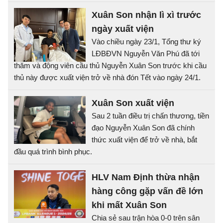
Xuân Son nhận lì xì trước
ngày xuất viện
Vào chiều ngày 23/1, Tổng thư ký
LĐBĐVN Nguyễn Văn Phú đã tới
thăm và động viên cầu thủ Nguyễn Xuân Son trước khi cầu
thủ này được xuất viện trở về nhà đón Tết vào ngày 24/1.
Xuân Son xuất viện
Sau 2 tuần điều trị chấn thương, tiền
đạo Nguyễn Xuân Son đã chính
thức xuất viện để trở về nhà, bắt
đầu quá trình bình phục.
HLV Nam Định thừa nhận
hàng công gặp vấn đề lớn
khi mất Xuân Son
Chia sẻ sau trận hòa 0-0 trên sân