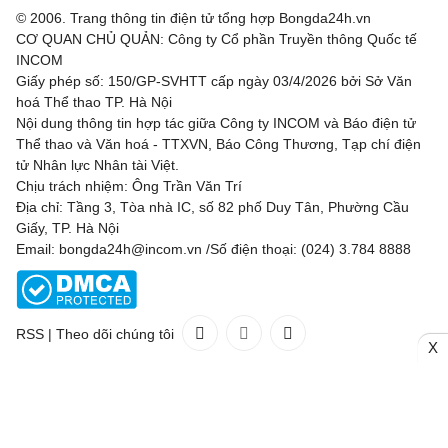
© 2006. Trang thông tin điện tử tổng hợp Bongda24h.vn
CƠ QUAN CHỦ QUẢN: Công ty Cổ phần Truyền thông Quốc tế
INCOM
Giấy phép số: 150/GP-SVHTT cấp ngày 03/4/2026 bởi Sở Văn
hoá Thể thao TP. Hà Nội
Nội dung thông tin hợp tác giữa Công ty INCOM và Báo điện tử
Thể thao và Văn hoá - TTXVN, Báo Công Thương, Tạp chí điện
tử Nhân lực Nhân tài Việt.
Chịu trách nhiệm: Ông Trần Văn Trí
Địa chỉ: Tầng 3, Tòa nhà IC, số 82 phố Duy Tân, Phường Cầu
Giấy, TP. Hà Nội
Email: bongda24h@incom.vn /Số điện thoại: (024) 3.784 8888
RSS
|
Theo dõi chúng tôi
X
Liên hệ
Quảng cáo
(024) 3.784 8888
Toàn bộ bản quyền thuộc
Bongda24h.vn