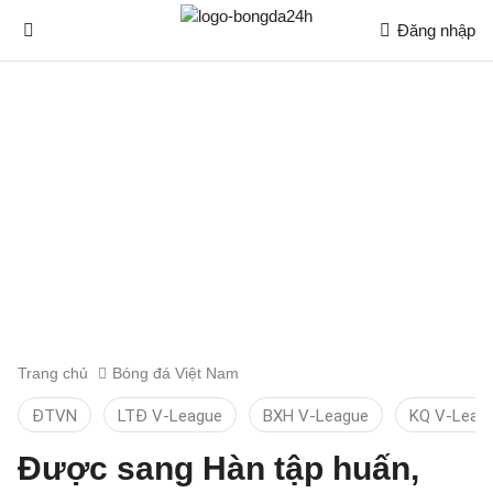
Đăng nhập
Trang chủ
Bóng đá Việt Nam
ĐTVN
LTĐ V-League
BXH V-League
KQ V-Leag
Được sang Hàn tập huấn,