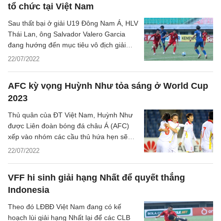
tổ chức tại Việt Nam
Sau thất bại ở giải U19 Đông Nam Á, HLV
Thái Lan, ông Salvador Valero Garcia
đang hướng đến mục tiêu vô địch giải
U19 Quốc tế bằng mọi giá.
22/07/2022
AFC kỳ vọng Huỳnh Như tỏa sáng ở World Cup
2023
Thủ quân của ĐT Việt Nam, Huỳnh Như
được Liên đoàn bóng đá châu Á (AFC)
xếp vào nhóm các cầu thủ hứa hẹn sẽ
tỏa sáng tại World Cup 2023.
22/07/2022
VFF hi sinh giải hạng Nhất để quyết thắng
Indonesia
Theo đó LĐBĐ Việt Nam đang có kế
hoạch lùi giải hạng Nhất lại để các CLB