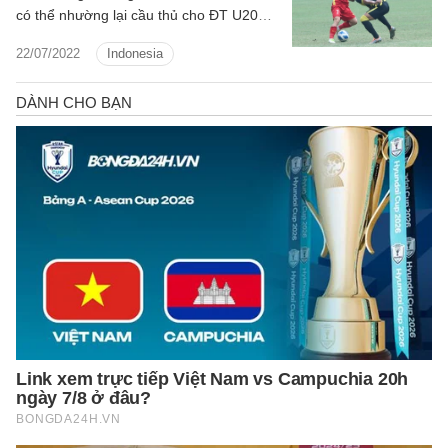
có thể nhường lại cầu thủ cho ĐT U20
Việt Nam thi đấu ở vòng loại U20 châu Á
22/07/2022
Indonesia
2023.