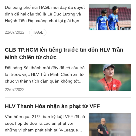
Đội bóng phố núi HAGL mới đây đã quyết
định để hai cầu thủ là Lê Đức Lương và
Huỳnh Tiến Đạt xuống chơi tại giải hạng
Nhất Quốc gia cho CLB Công An Nhân
22/07/2022
HAGL
Dân.
CLB TP.HCM lên tiếng trước tin đồn HLV Trần
Minh Chiến từ chức
Đội bóng Sài thành mới đây đã có câu trả
lời trước việc HLV Trần Minh Chiến xin từ
chức vì thành tích cầm quân không tốt
trong thời gian qua.
22/07/2022
HLV Thanh Hóa nhận án phạt từ VFF
Vào hôm qua 21/7, ban kỷ luật VFF đã có
cuộc họp để đưa ra các án phạt với
những vi phạm phát sinh tại V-League