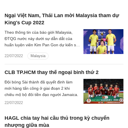
Ngại Việt Nam, Thái Lan mời Malaysia tham dự
King's Cup 2022
Theo thông tin của báo giới Malaysia,
ĐTQG nước này dưới sự dẫn dắt của
huấn luyện viên Kim Pan Gon dự kiến sẽ
tham dự giải giao hữu tại Thái Lan vào
22/07/2022
Malaysia
tháng 9 tới đây.
CLB TP.HCM thay thế ngoại binh thứ 2
Đội bóng Sài thành đã quyết định làm
mới hàng tấn công ở giai đoạn 2 khi
chiêu mộ bộ đôi tiền đạo người Jamaica.
22/07/2022
HAGL chia tay hai cầu thủ trong kỳ chuyển
nhượng giữa mùa