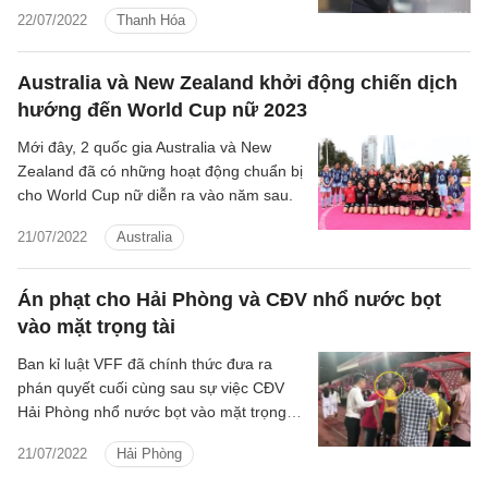
2022 trong đó có trường hợp của HLV
22/07/2022
Thanh Hóa
Thanh Hóa, Ljupko Petrovic.
Australia và New Zealand khởi động chiến dịch
hướng đến World Cup nữ 2023
Mới đây, 2 quốc gia Australia và New
Zealand đã có những hoạt động chuẩn bị
cho World Cup nữ diễn ra vào năm sau.
21/07/2022
Australia
Án phạt cho Hải Phòng và CĐV nhổ nước bọt
vào mặt trọng tài
Ban kỉ luật VFF đã chính thức đưa ra
phán quyết cuối cùng sau sự việc CĐV
Hải Phòng nhổ nước bọt vào mặt trọng
tài Hoàng Ngọc Hà.
21/07/2022
Hải Phòng