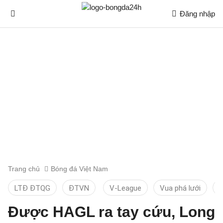
Đăng nhập
Trang chủ
Bóng đá Việt Nam
LTĐ ĐTQG
ĐTVN
V-League
Vua phá lưới
T
Được HAGL ra tay cứu, Long