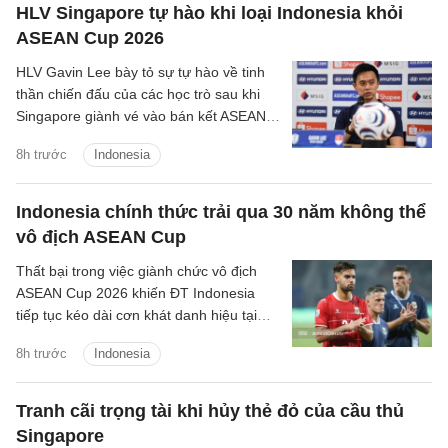
HLV Singapore tự hào khi loại Indonesia khỏi
ASEAN Cup 2026
HLV Gavin Lee bày tỏ sự tự hào về tinh
thần chiến đấu của các học trò sau khi
Singapore giành vé vào bán kết ASEAN
Cup 2026, đồng thời khiến Indonesia bị
8h trước
Indonesia
loại ngay từ vòng bảng.
Indonesia chính thức trải qua 30 năm không thể
vô địch ASEAN Cup
Thất bại trong việc giành chức vô địch
ASEAN Cup 2026 khiến ĐT Indonesia
tiếp tục kéo dài cơn khát danh hiệu tại
giải đấu số một Đông Nam Á lên 30 năm
8h trước
Indonesia
kể từ lần đầu tiên giải được tổ chức.
Tranh cãi trọng tài khi hủy thẻ đỏ của cầu thủ
Singapore