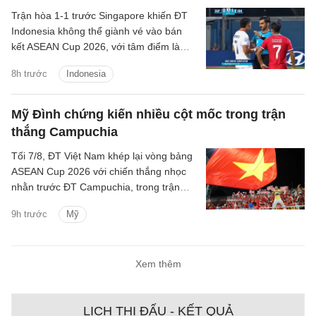
Trận hòa 1-1 trước Singapore khiến ĐT
Indonesia không thể giành vé vào bán
kết ASEAN Cup 2026, với tâm điểm là
quyết định thay đổi của trọng tài Abdullah
8h trước
Indonesia
Salim.
Mỹ Đình chứng kiến nhiều cột mốc trong trận
thắng Campuchia
Tối 7/8, ĐT Việt Nam khép lại vòng bảng
ASEAN Cup 2026 với chiến thắng nhọc
nhằn trước ĐT Campuchia, trong trận
đấu có nhiều điều đáng chú ý.
9h trước
Mỹ
Xem thêm
LỊCH THI ĐẤU - KẾT QUẢ