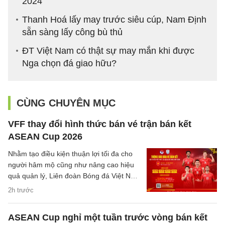
2024
Thanh Hoá lấy may trước siêu cúp, Nam Định
sẵn sàng lấy công bù thủ
ĐT Việt Nam có thật sự may mắn khi được
Nga chọn đá giao hữu?
CÙNG CHUYÊN MỤC
VFF thay đổi hình thức bán vé trận bán kết
ASEAN Cup 2026
Nhằm tạo điều kiện thuận lợi tối đa cho
người hâm mộ cũng như nâng cao hiệu
quả quản lý, Liên đoàn Bóng đá Việt Nam
(VFF) đã chính thức thông báo về việc
2h trước
thay đổi hình thức bán vé trận bán kết
trên sân nhà của đội tuyển Việt Nam.
ASEAN Cup nghỉ một tuần trước vòng bán kết