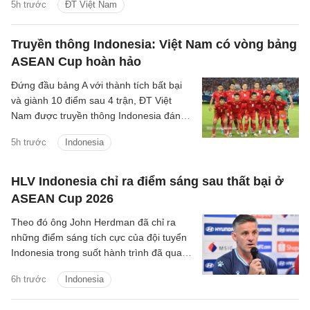
5h trước
ĐT Việt Nam
Truyền thông Indonesia: Việt Nam có vòng bảng
ASEAN Cup hoàn hảo
Đứng đầu bảng A với thành tích bất bại
và giành 10 điểm sau 4 trận, ĐT Việt
Nam được truyền thông Indonesia đánh
giá là ứng viên sáng giá cho chức vô
5h trước
Indonesia
địch.
HLV Indonesia chỉ ra điểm sáng sau thất bại ở
ASEAN Cup 2026
Theo đó ông John Herdman đã chỉ ra
những điểm sáng tích cực của đội tuyển
Indonesia trong suốt hành trình đã qua
tại ASEAN Cup 2026.
6h trước
Indonesia