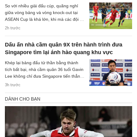
So với nhiều giải đấu cúp, quãng nghỉ
giữa vòng bảng và vòng knock-out tại
ASEAN Cup là khá lớn, khi mà các đội sẽ
có quãng nghỉ lên tới một tuần cho các
2h trước
trận đại chiến tại bán kết.
Dấu ấn nhà cầm quân 9X trên hành trình đưa
Singapore tìm lại ánh hào quang khu vực
Khép lại bảng đấu tử thần bằng thành
tích bất bại, nhà cầm quân 36 tuổi Gavin
Lee không chỉ đưa Singapore tiến thẳng
vào bán kết ASEAN Cup 2026, mà còn
3h trước
khắc họa rõ nét triết lý bóng đá hiện đại,
khoa học của chiến lược gia trẻ tuổi bậc
nhất khu vực.