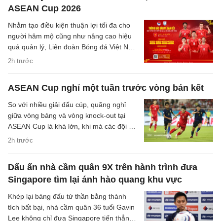
ASEAN Cup 2026
Nhằm tạo điều kiện thuận lợi tối đa cho
người hâm mộ cũng như nâng cao hiệu
quả quản lý, Liên đoàn Bóng đá Việt Nam
(VFF) đã chính thức thông báo về việc
2h trước
thay đổi hình thức bán vé trận bán kết
trên sân nhà của đội tuyển Việt Nam.
ASEAN Cup nghỉ một tuần trước vòng bán kết
So với nhiều giải đấu cúp, quãng nghỉ
giữa vòng bảng và vòng knock-out tại
ASEAN Cup là khá lớn, khi mà các đội sẽ
có quãng nghỉ lên tới một tuần cho các
2h trước
trận đại chiến tại bán kết.
Dấu ấn nhà cầm quân 9X trên hành trình đưa
Singapore tìm lại ánh hào quang khu vực
Khép lại bảng đấu tử thần bằng thành
tích bất bại, nhà cầm quân 36 tuổi Gavin
Lee không chỉ đưa Singapore tiến thẳng