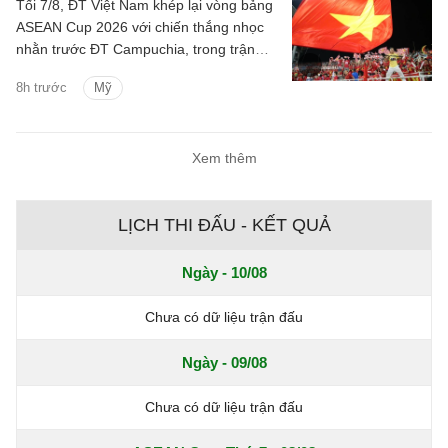
Tối 7/8, ĐT Việt Nam khép lại vòng bảng
ASEAN Cup 2026 với chiến thắng nhọc
nhằn trước ĐT Campuchia, trong trận
đấu có nhiều điều đáng chú ý.
8h trước
Mỹ
Xem thêm
LỊCH THI ĐẤU - KẾT QUẢ
Ngày - 10/08
Chưa có dữ liệu trận đấu
Ngày - 09/08
Chưa có dữ liệu trận đấu