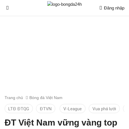
Đăng nhập
Trang chủ
Bóng đá Việt Nam
LTĐ ĐTQG
ĐTVN
V-League
Vua phá lưới
T
ĐT Việt Nam vững vàng top