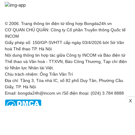
© 2006. Trang thông tin điện tử tổng hợp Bongda24h.vn
CƠ QUAN CHỦ QUẢN: Công ty Cổ phần Truyền thông Quốc tế
INCOM
Giấy phép số: 150/GP-SVHTT cấp ngày 03/4/2026 bởi Sở Văn
hoá Thể thao TP. Hà Nội
Nội dung thông tin hợp tác giữa Công ty INCOM và Báo điện tử
Thể thao và Văn hoá - TTXVN, Báo Công Thương, Tạp chí điện
tử Nhân lực Nhân tài Việt.
Chịu trách nhiệm: Ông Trần Văn Trí
Địa chỉ: Tầng 3, Tòa nhà IC, số 82 phố Duy Tân, Phường Cầu
Giấy, TP. Hà Nội
Email: bongda24h@incom.vn /Số điện thoại: (024) 3.784 8888
X
RSS
|
Theo dõi chúng tôi
Liên hệ
Quảng cáo
(024) 3.784 8888