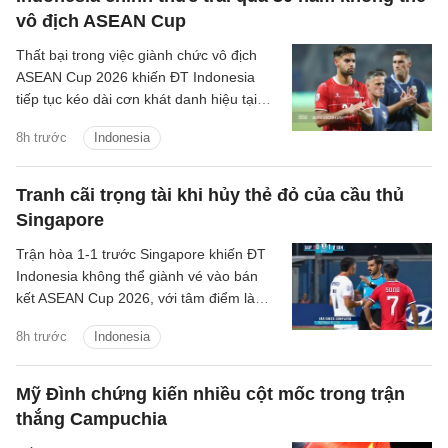
vô địch ASEAN Cup
Thất bại trong việc giành chức vô địch
ASEAN Cup 2026 khiến ĐT Indonesia
tiếp tục kéo dài cơn khát danh hiệu tại
giải đấu số một Đông Nam Á lên 30 năm
8h trước
Indonesia
kể từ lần đầu tiên giải được tổ chức.
Tranh cãi trọng tài khi hủy thẻ đỏ của cầu thủ
Singapore
Trận hòa 1-1 trước Singapore khiến ĐT
Indonesia không thể giành vé vào bán
kết ASEAN Cup 2026, với tâm điểm là
quyết định thay đổi của trọng tài Abdullah
8h trước
Indonesia
Salim.
Mỹ Đình chứng kiến nhiều cột mốc trong trận
thắng Campuchia