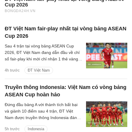
ĐT Việt Nam fair-play nhất tại vòng bảng ASEAN
Cup 2026
Sau 4 trận tại vòng bảng ASEAN Cup
2026, ĐT Việt Nam đang dẫn đầu về chỉ
số fair-play khi mới chỉ nhận 1 thẻ vàng
và cũng là đội phạm lỗi ít nhất giải.
4h trước
ĐT Việt Nam
Truyền thông Indonesia: Việt Nam có vòng bảng
ASEAN Cup hoàn hảo
Đứng đầu bảng A với thành tích bất bại
và giành 10 điểm sau 4 trận, ĐT Việt
Nam được truyền thông Indonesia đánh
giá là ứng viên sáng giá cho chức vô
5h trước
Indonesia
địch.