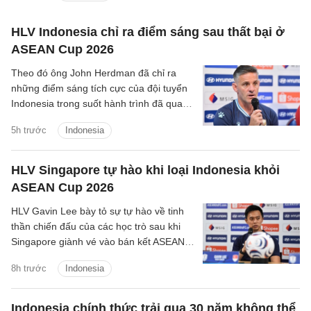
HLV Indonesia chỉ ra điểm sáng sau thất bại ở
ASEAN Cup 2026
Theo đó ông John Herdman đã chỉ ra
những điểm sáng tích cực của đội tuyển
Indonesia trong suốt hành trình đã qua
tại ASEAN Cup 2026.
5h trước
Indonesia
HLV Singapore tự hào khi loại Indonesia khỏi
ASEAN Cup 2026
HLV Gavin Lee bày tỏ sự tự hào về tinh
thần chiến đấu của các học trò sau khi
Singapore giành vé vào bán kết ASEAN
Cup 2026, đồng thời khiến Indonesia bị
8h trước
Indonesia
loại ngay từ vòng bảng.
Indonesia chính thức trải qua 30 năm không thể