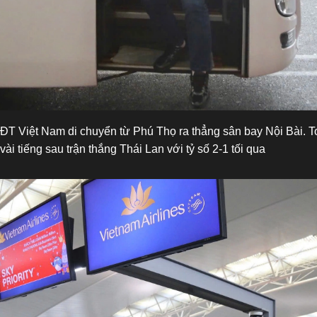
 ĐT Việt Nam di chuyển từ Phú Thọ ra thẳng sân bay Nội Bài. T
vài tiếng sau trận thắng Thái Lan với tỷ số 2-1 tối qua