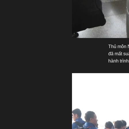
Thủ môn N
đã mất suấ
hành trìn