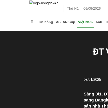
Thứ Năm, 06/08/2026
Tin nóng
ASEAN Cup
Việt Nam
Anh
T
ĐT 
03/01/2025
Sáng 3/1, Đ
sang Bangko
sân nhà Thá