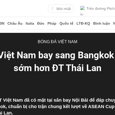
Trên đường Pitch
Mới nhất
BN
Châu Âu
Italia
Đức
Pháp
Quốc tế
LTĐ-KQ
Bình luận
BÓNG ĐÁ VIỆT NAM
Việt Nam bay sang Bangkok
sớm hơn ĐT Thái Lan
T Việt Nam đã có mặt tại sân bay Nội Bài để đáp ch
k, chuẩn bị cho trận chung kết lượt về ASEAN Cup 
i Lan.