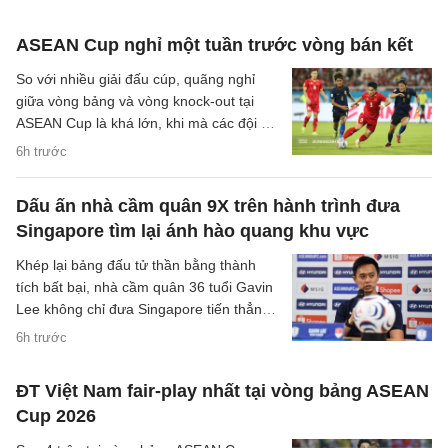
ASEAN Cup nghỉ một tuần trước vòng bán kết
So với nhiều giải đấu cúp, quãng nghỉ
giữa vòng bảng và vòng knock-out tại
ASEAN Cup là khá lớn, khi mà các đội sẽ
có quãng nghỉ lên tới một tuần cho các
6h trước
trận đại chiến tại bán kết.
Dấu ấn nhà cầm quân 9X trên hành trình đưa
Singapore tìm lại ánh hào quang khu vực
Khép lại bảng đấu tử thần bằng thành
tích bất bại, nhà cầm quân 36 tuổi Gavin
Lee không chỉ đưa Singapore tiến thẳng
vào bán kết ASEAN Cup 2026, mà còn
6h trước
khắc họa rõ nét triết lý bóng đá hiện đại,
khoa học của chiến lược gia trẻ tuổi bậc
ĐT Việt Nam fair-play nhất tại vòng bảng ASEAN
nhất khu vực.
Cup 2026