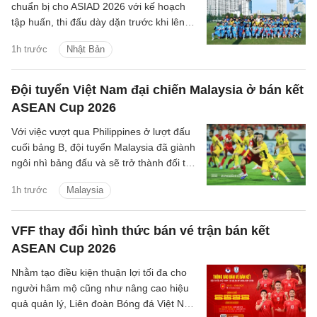
chuẩn bị cho ASIAD 2026 với kế hoạch
tập huấn, thi đấu dày dặn trước khi lên
đường sang Nhật Bản.
1h trước
Nhật Bản
Đội tuyển Việt Nam đại chiến Malaysia ở bán kết
ASEAN Cup 2026
Với việc vượt qua Philippines ở lượt đấu
cuối bảng B, đội tuyển Malaysia đã giành
ngôi nhì bảng đấu và sẽ trở thành đối thủ
tiếp theo của đội tuyển Việt Nam trên
1h trước
Malaysia
hành trình bảo vệ ngôi vương Đông Nam
Á.
VFF thay đổi hình thức bán vé trận bán kết
ASEAN Cup 2026
Nhằm tạo điều kiện thuận lợi tối đa cho
người hâm mộ cũng như nâng cao hiệu
quả quản lý, Liên đoàn Bóng đá Việt Nam