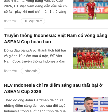
Sau 4 trận tại vòng bảng ASEAN Cup
2026, ĐT Việt Nam đang dẫn đầu về chỉ
số fair-play khi mới chỉ nhận 1 thẻ vàng
và cũng là đội phạm lỗi ít nhất giải.
8h trước
ĐT Việt Nam
Truyền thông Indonesia: Việt Nam có vòng bảng
ASEAN Cup hoàn hảo
Đứng đầu bảng A với thành tích bất bại
và giành 10 điểm sau 4 trận, ĐT Việt
Nam được truyền thông Indonesia đánh
giá là ứng viên sáng giá cho chức vô
8h trước
Indonesia
địch.
HLV Indonesia chỉ ra điểm sáng sau thất bại ở
ASEAN Cup 2026
Theo đó ông John Herdman đã chỉ ra
những điểm sáng tích cực của đội tuyển
Indonesia trong suốt hành trình đã qua