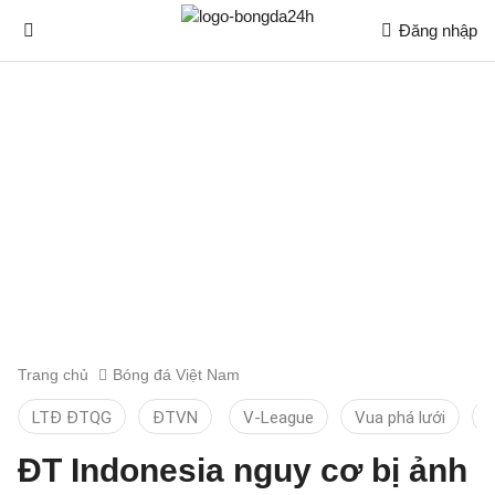
Đăng nhập
Trang chủ
Bóng đá Việt Nam
LTĐ ĐTQG
ĐTVN
V-League
Vua phá lưới
T
ĐT Indonesia nguy cơ bị ảnh