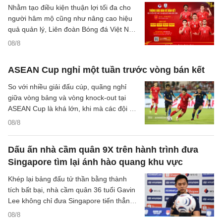
Nhằm tạo điều kiện thuận lợi tối đa cho
người hâm mộ cũng như nâng cao hiệu
quả quản lý, Liên đoàn Bóng đá Việt Nam
(VFF) đã chính thức thông báo về việc
08/8
thay đổi hình thức bán vé trận bán kết
trên sân nhà của đội tuyển Việt Nam.
ASEAN Cup nghỉ một tuần trước vòng bán kết
So với nhiều giải đấu cúp, quãng nghỉ
giữa vòng bảng và vòng knock-out tại
ASEAN Cup là khá lớn, khi mà các đội sẽ
có quãng nghỉ lên tới một tuần cho các
08/8
trận đại chiến tại bán kết.
Dấu ấn nhà cầm quân 9X trên hành trình đưa
Singapore tìm lại ánh hào quang khu vực
Khép lại bảng đấu tử thần bằng thành
tích bất bại, nhà cầm quân 36 tuổi Gavin
Lee không chỉ đưa Singapore tiến thẳng
vào bán kết ASEAN Cup 2026, mà còn
08/8