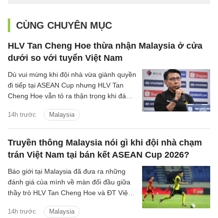
CÙNG CHUYÊN MỤC
HLV Tan Cheng Hoe thừa nhận Malaysia ở cửa
dưới so với tuyển Việt Nam
Dù vui mừng khi đội nhà vừa giành quyền
đi tiếp tại ASEAN Cup nhưng HLV Tan
Cheng Hoe vẫn tỏ ra thận trọng khi đánh
giá về màn đọ sức sắp tới với đội tuyển
14h trước
Malaysia
Việt Nam.
Truyền thông Malaysia nói gì khi đội nhà chạm
trán Việt Nam tại bán kết ASEAN Cup 2026?
Báo giới tại Malaysia đã đưa ra những
đánh giá của mình về màn đối đầu giữa
thầy trò HLV Tan Cheng Hoe và ĐT Việt
Nam tại vòng bán kết ASEAN Cup 2026
14h trước
Malaysia
sắp tới.