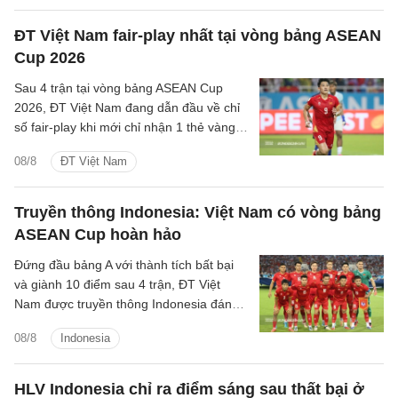
khắc họa rõ nét triết lý bóng đá hiện đại,
khoa học của chiến lược gia trẻ tuổi bậc
ĐT Việt Nam fair-play nhất tại vòng bảng ASEAN
nhất khu vực.
Cup 2026
Sau 4 trận tại vòng bảng ASEAN Cup
2026, ĐT Việt Nam đang dẫn đầu về chỉ
số fair-play khi mới chỉ nhận 1 thẻ vàng
và cũng là đội phạm lỗi ít nhất giải.
08/8
ĐT Việt Nam
Truyền thông Indonesia: Việt Nam có vòng bảng
ASEAN Cup hoàn hảo
Đứng đầu bảng A với thành tích bất bại
và giành 10 điểm sau 4 trận, ĐT Việt
Nam được truyền thông Indonesia đánh
giá là ứng viên sáng giá cho chức vô
08/8
Indonesia
địch.
HLV Indonesia chỉ ra điểm sáng sau thất bại ở