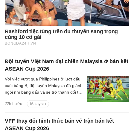
Đội tuyển Việt Nam đại chiến Malaysia ở bán kết
ASEAN Cup 2026
Với việc vượt qua Philippines ở lượt đấu
cuối bảng B, đội tuyển Malaysia đã giành
ngôi nhì bảng đấu và sẽ trở thành đối thủ
tiếp theo của đội tuyển Việt Nam trên
22h trước
Malaysia
hành trình bảo vệ ngôi vương Đông Nam
Á.
VFF thay đổi hình thức bán vé trận bán kết
ASEAN Cup 2026