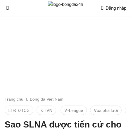
Đăng nhập
Trang chủ
Bóng đá Việt Nam
LTĐ ĐTQG
ĐTVN
V-League
Vua phá lưới
T
Sao SLNA được tiến cử cho