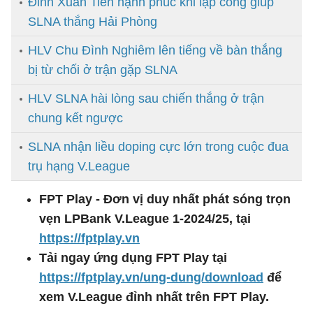
Đinh Xuân Tiến hạnh phúc khi lập công giúp
SLNA thắng Hải Phòng
HLV Chu Đình Nghiêm lên tiếng về bàn thắng
bị từ chối ở trận gặp SLNA
HLV SLNA hài lòng sau chiến thắng ở trận
chung kết ngược
SLNA nhận liều doping cực lớn trong cuộc đua
trụ hạng V.League
FPT Play - Đơn vị duy nhất phát sóng trọn
vẹn LPBank V.League 1-2024/25, tại
https://fptplay.vn
Tải ngay ứng dụng FPT Play tại
https://fptplay.vn/ung-dung/download
để
xem V.League đỉnh nhất trên FPT Play.