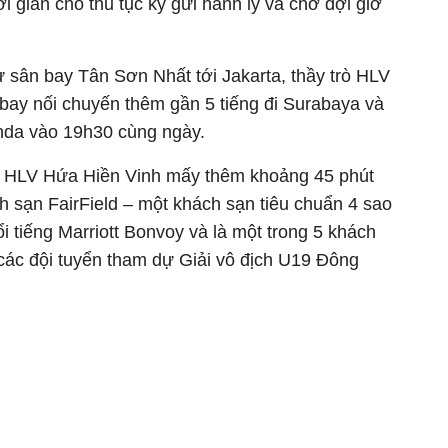
i gian cho thủ tục ký gửi hành lý và chờ đợi giờ
ừ sân bay Tân Sơn Nhất tới Jakarta, thầy trò HLV
 bay nối chuyến thêm gần 5 tiếng đi Surabaya và
nda vào 19h30 cùng ngày.
rò HLV Hứa Hiền Vinh mấy thêm khoảng 45 phút
 sạn FairField – một khách sạn tiêu chuẩn 4 sao
i tiếng Marriott Bonvoy và là một trong 5 khách
ác đội tuyển tham dự Giải vô địch U19 Đông