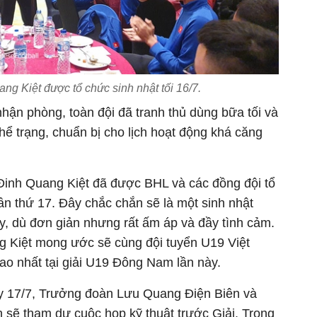
ng Kiệt được tổ chức sinh nhật tối 16/7.
nhận phòng, toàn đội đã tranh thủ dùng bữa tối và
hể trạng, chuẩn bị cho lịch hoạt động khá căng
 Đinh Quang Kiệt đã được BHL và các đồng đội tổ
n thứ 17. Đây chắc chắn sẽ là một sinh nhật
y, dù đơn giản nhưng rất ấm áp và đầy tình cảm.
ng Kiệt mong ước sẽ cùng đội tuyển U19 Việt
cao nhất tại giải U19 Đông Nam lần này.
y 17/7, Trưởng đoàn Lưu Quang Điện Biên và
 sẽ tham dự cuộc họp kỹ thuật trước Giải. Trong