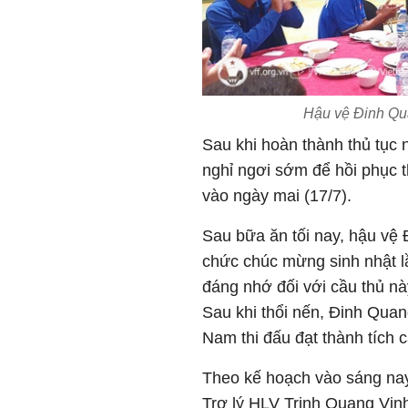
Hậu vệ Đinh Qua
Sau khi hoàn thành thủ tục 
nghỉ ngơi sớm để hồi phục t
vào ngày mai (17/7).
Sau bữa ăn tối nay, hậu vệ
chức chúc mừng sinh nhật lầ
đáng nhớ đối với cầu thủ nà
Sau khi thổi nến, Đinh Qua
Nam thi đấu đạt thành tích 
Theo kế hoạch vào sáng na
Trợ lý HLV Trịnh Quang Vinh