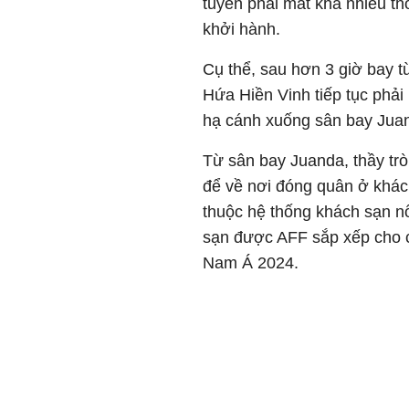
tuyển phải mất khá nhiều thờ
khởi hành.
Cụ thể, sau hơn 3 giờ bay t
Hứa Hiền Vinh tiếp tục phải
hạ cánh xuống sân bay Jua
Từ sân bay Juanda, thầy t
để về nơi đóng quân ở khách
thuộc hệ thống khách sạn nổ
sạn được AFF sắp xếp cho c
Nam Á 2024.