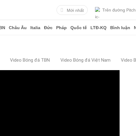
Trên đường Pitch
Mới nhất
BN
Châu Âu
Italia
Đức
Pháp
Quốc tế
LTĐ-KQ
Bình luận
Video Bóng đá TBN
Video Bóng đá Việt Nam
Video 