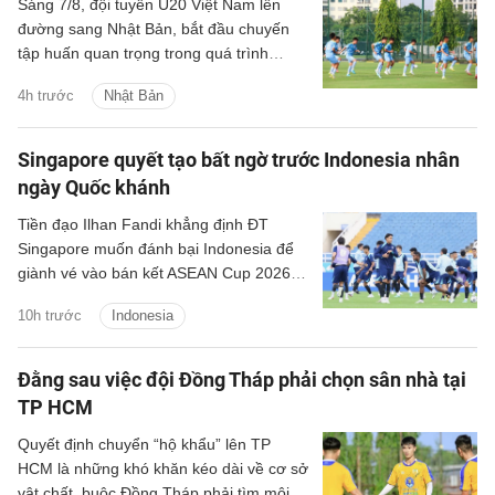
Sáng 7/8, đội tuyển U20 Việt Nam lên
đường sang Nhật Bản, bắt đầu chuyến
tập huấn quan trọng trong quá trình
chuẩn bị cho Vòng loại U20 châu Á 2027.
4h trước
Nhật Bản
Singapore quyết tạo bất ngờ trước Indonesia nhân
ngày Quốc khánh
Tiền đạo Ilhan Fandi khẳng định ĐT
Singapore muốn đánh bại Indonesia để
giành vé vào bán kết ASEAN Cup 2026,
đồng thời xem đây là món quà ý nghĩa
10h trước
Indonesia
dành tặng NHM nhân dịp Quốc khánh
Singapore.
Đằng sau việc đội Đồng Tháp phải chọn sân nhà tại
TP HCM
Quyết định chuyển “hộ khẩu” lên TP
HCM là những khó khăn kéo dài về cơ sở
vật chất, buộc Đồng Tháp phải tìm môi