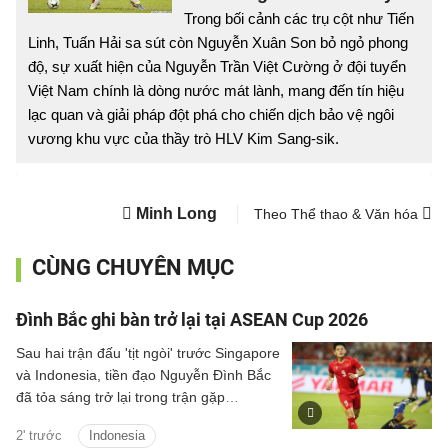
Trong bối cảnh các trụ cột như Tiến
Linh, Tuấn Hải sa sút còn Nguyễn Xuân Son bỏ ngỏ phong
độ, sự xuất hiện của Nguyễn Trần Việt Cường ở đội tuyển
Việt Nam chính là dòng nước mát lành, mang đến tín hiệu
lạc quan và giải pháp đột phá cho chiến dịch bảo vệ ngôi
vương khu vực của thầy trò HLV Kim Sang-sik.
Minh Long
Theo Thể thao & Văn hóa
CÙNG CHUYÊN MỤC
Đình Bắc ghi bàn trở lại tại ASEAN Cup 2026
Sau hai trận đấu 'tịt ngòi' trước Singapore
và Indonesia, tiền đạo Nguyễn Đình Bắc
đã tỏa sáng trở lại trong trận gặp
Campuchia tối ngày 7/8.
2' trước
Indonesia