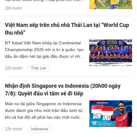
trường phù hợp hơn để duy trì hoạt
11h trước
động.
Việt Nam xếp trên chủ nhà Thái Lan tại “World Cup
thu nhỏ”
ĐT futsal Việt Nam khép lại Continental
Championship 2026 với vị trí á quân, tạo
dấu ấn đậm nét tại giải đấu được ví như
"World Cup thu nhỏ" của futsal thế giới.
12h trước
Thái Lan
Nhận định Singapore vs Indonesia (20h00 ngày
7/8): Quyết đấu vì tấm vé đi tiếp
Màn so tài giữa Singapore vs Indonesia
được đánh giá như một trận đấu sinh tử,
khi cả hai đội sẽ phải lao vào một cuộc
chiến để giành tấm vé duy nhất còn lại
12h trước
Indonesia
vào bán kết.