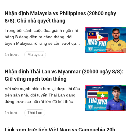
Nhận định Malaysia vs Philippines (20h00 ngày
8/8): Chủ nhà quyết thắng
Trong bối cảnh cuộc đua giành ngôi nhì
bảng B đang diễn ra căng thẳng, đội
tuyển Malaysia rõ ràng sẽ cần vượt qua
Philippines để chắc suất đi tiếp.
1h trước
Malaysia
Nhận định Thái Lan vs Myanmar (20h00 ngày 8/8):
Giữ vững mạch toàn thắng
Với sức mạnh nhỉnh hơn lại được thi đấu
trên sân nhà, đội tuyển Thái Lan đang
đứng trước cơ hội rất lớn để kết thúc
vòng bảng ASEAN Cup 2026 với 4 trận
1h trước
Thái Lan
toàn thắng.
Link xem trực tiếp Việt Nam vs Campuchia 20h