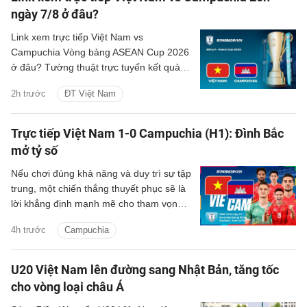
ngày 7/8 ở đâu?
Link xem trực tiếp Việt Nam vs
Campuchia Vòng bảng ASEAN Cup 2026
ở đâu? Tường thuật trực tuyến kết quả
bóng đá Việt Nam vs Campuchia trên
2h trước
ĐT Việt Nam
kênh phát sóng nào?
Trực tiếp Việt Nam 1-0 Campuchia (H1): Đình Bắc
mở tỷ số
Nếu chơi đúng khả năng và duy trì sự tập
trung, một chiến thắng thuyết phục sẽ là
lời khẳng định mạnh mẽ cho tham vọng
bảo vệ ngôi vương Đông Nam Á của thầy
4h trước
Campuchia
trò HLV Kim Sang-sik.
U20 Việt Nam lên đường sang Nhật Bản, tăng tốc
cho vòng loại châu Á