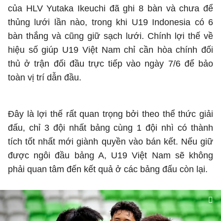
của HLV Yutaka Ikeuchi đã ghi 8 bàn và chưa để
thủng lưới lần nào, trong khi U19 Indonesia có 6
bàn thắng và cũng giữ sạch lưới. Chính lợi thế về
hiệu số giúp U19 Việt Nam chỉ cần hòa chính đối
thủ ở trận đối đầu trực tiếp vào ngày 7/6 để bảo
toàn vị trí dẫn đầu.
Đây là lợi thế rất quan trọng bởi theo thể thức giải
đấu, chỉ 3 đội nhất bảng cùng 1 đội nhì có thành
tích tốt nhất mới giành quyền vào bán kết. Nếu giữ
được ngôi đầu bảng A, U19 Việt Nam sẽ không
phải quan tâm đến kết quả ở các bảng đấu còn lại.