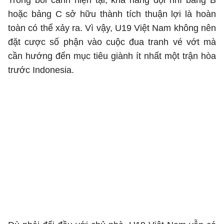
Trong bối cảnh hiện tại, khả năng đội nhì bảng B
hoặc bảng C sở hữu thành tích thuận lợi là hoàn
toàn có thể xảy ra. Vì vậy, U19 Việt Nam không nên
đặt cược số phận vào cuộc đua tranh vé vớt mà
cần hướng đến mục tiêu giành ít nhất một trận hòa
trước Indonesia.