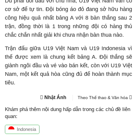
Dù phải đối đầu với chủ nhà, U19 Việt Nam vẫn có
cơ sở để tự tin. Đội bóng áo đỏ đang sở hữu hàng
công hiệu quả nhất bảng A với 8 bàn thắng sau 2
trận, đồng thời là 1 trong những đội có hàng thủ
chắc chắn nhất giải khi chưa nhận bàn thua nào.
Trận đấu giữa U19 Việt Nam và U19 Indonesia vì
thế được xem là chung kết bảng A. Đội thắng sẽ
giành ngôi đầu và vé vào bán kết, còn với U19 Việt
Nam, một kết quả hòa cũng đủ để hoàn thành mục
tiêu.
Nhật Ánh
Theo Thể thao & Văn hóa
Khám phá thêm nội dung hấp dẫn trong các chủ đề liên
quan:
Indonesia