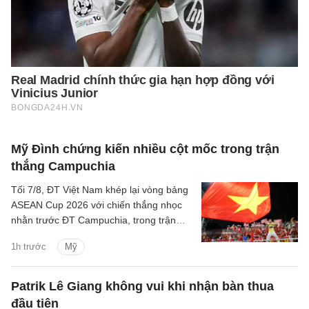
Mỹ Đình chứng kiến nhiều cột mốc trong trận
thắng Campuchia
Tối 7/8, ĐT Việt Nam khép lại vòng bảng
ASEAN Cup 2026 với chiến thắng nhọc
nhằn trước ĐT Campuchia, trong trận
đấu có nhiều điều đáng chú ý.
1h trước
Mỹ
Patrik Lê Giang không vui khi nhận bàn thua
đầu tiên