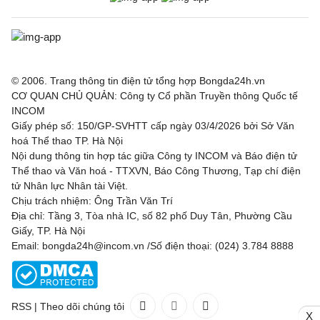
© 2006. Trang thông tin điện tử tổng hợp Bongda24h.vn
CƠ QUAN CHỦ QUẢN: Công ty Cổ phần Truyền thông Quốc tế
INCOM
Giấy phép số: 150/GP-SVHTT cấp ngày 03/4/2026 bởi Sở Văn
hoá Thể thao TP. Hà Nội
Nội dung thông tin hợp tác giữa Công ty INCOM và Báo điện tử
Thể thao và Văn hoá - TTXVN, Báo Công Thương, Tạp chí điện
tử Nhân lực Nhân tài Việt.
Chịu trách nhiệm: Ông Trần Văn Trí
Địa chỉ: Tầng 3, Tòa nhà IC, số 82 phố Duy Tân, Phường Cầu
Giấy, TP. Hà Nội
Email: bongda24h@incom.vn /Số điện thoại: (024) 3.784 8888
RSS
|
Theo dõi chúng tôi
X