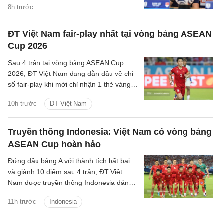
vào bán kết ASEAN Cup 2026, mà còn
8h trước
khắc họa rõ nét triết lý bóng đá hiện đại,
khoa học của chiến lược gia trẻ tuổi bậc
ĐT Việt Nam fair-play nhất tại vòng bảng ASEAN
nhất khu vực.
Cup 2026
Sau 4 trận tại vòng bảng ASEAN Cup
2026, ĐT Việt Nam đang dẫn đầu về chỉ
số fair-play khi mới chỉ nhận 1 thẻ vàng
và cũng là đội phạm lỗi ít nhất giải.
10h trước
ĐT Việt Nam
Truyền thông Indonesia: Việt Nam có vòng bảng
ASEAN Cup hoàn hảo
Đứng đầu bảng A với thành tích bất bại
và giành 10 điểm sau 4 trận, ĐT Việt
Nam được truyền thông Indonesia đánh
giá là ứng viên sáng giá cho chức vô
11h trước
Indonesia
địch.