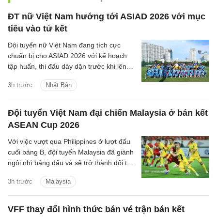
ĐT nữ Việt Nam hướng tới ASIAD 2026 với mục
tiêu vào tứ kết
Đội tuyển nữ Việt Nam đang tích cực
chuẩn bị cho ASIAD 2026 với kế hoạch
tập huấn, thi đấu dày dặn trước khi lên
đường sang Nhật Bản.
3h trước
Nhật Bản
Đội tuyển Việt Nam đại chiến Malaysia ở bán kết
ASEAN Cup 2026
Với việc vượt qua Philippines ở lượt đấu
cuối bảng B, đội tuyển Malaysia đã giành
ngôi nhì bảng đấu và sẽ trở thành đối thủ
tiếp theo của đội tuyển Việt Nam trên
3h trước
Malaysia
hành trình bảo vệ ngôi vương Đông Nam
Á.
VFF thay đổi hình thức bán vé trận bán kết