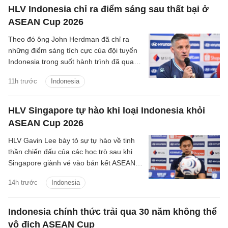
HLV Indonesia chỉ ra điểm sáng sau thất bại ở
ASEAN Cup 2026
Theo đó ông John Herdman đã chỉ ra
những điểm sáng tích cực của đội tuyển
Indonesia trong suốt hành trình đã qua
tại ASEAN Cup 2026.
11h trước
Indonesia
HLV Singapore tự hào khi loại Indonesia khỏi
ASEAN Cup 2026
HLV Gavin Lee bày tỏ sự tự hào về tinh
thần chiến đấu của các học trò sau khi
Singapore giành vé vào bán kết ASEAN
Cup 2026, đồng thời khiến Indonesia bị
14h trước
Indonesia
loại ngay từ vòng bảng.
Indonesia chính thức trải qua 30 năm không thể
vô địch ASEAN Cup