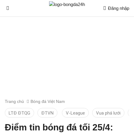
Đăng nhập
Trang chủ
Bóng đá Việt Nam
LTĐ ĐTQG
ĐTVN
V-League
Vua phá lưới
T
Điểm tin bóng đá tối 25/4: