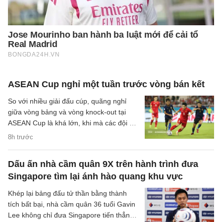
ASEAN Cup nghỉ một tuần trước vòng bán kết
So với nhiều giải đấu cúp, quãng nghỉ
giữa vòng bảng và vòng knock-out tại
ASEAN Cup là khá lớn, khi mà các đội sẽ
có quãng nghỉ lên tới một tuần cho các
8h trước
trận đại chiến tại bán kết.
Dấu ấn nhà cầm quân 9X trên hành trình đưa
Singapore tìm lại ánh hào quang khu vực
Khép lại bảng đấu tử thần bằng thành
tích bất bại, nhà cầm quân 36 tuổi Gavin
Lee không chỉ đưa Singapore tiến thẳng