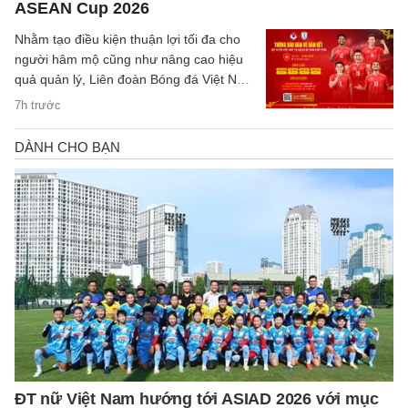
ASEAN Cup 2026
Nhằm tạo điều kiện thuận lợi tối đa cho
người hâm mộ cũng như nâng cao hiệu
quả quản lý, Liên đoàn Bóng đá Việt Nam
(VFF) đã chính thức thông báo về việc
7h trước
thay đổi hình thức bán vé trận bán kết
trên sân nhà của đội tuyển Việt Nam.