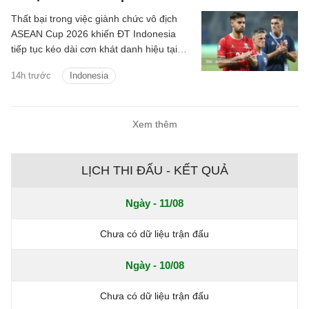
Thất bại trong việc giành chức vô địch
ASEAN Cup 2026 khiến ĐT Indonesia
tiếp tục kéo dài cơn khát danh hiệu tại
giải đấu số một Đông Nam Á lên 30 năm
14h trước
Indonesia
kể từ lần đầu tiên giải được tổ chức.
Xem thêm
LỊCH THI ĐẤU - KẾT QUẢ
Ngày - 11/08
Chưa có dữ liệu trận đấu
Ngày - 10/08
Chưa có dữ liệu trận đấu