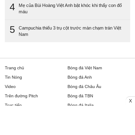
4
Mẹ của Bùi Hoàng Việt Anh bật khóc khi thấy con đổ
máu
5
Campuchia thiếu 3 trụ cột trước màn chạm trán Việt
Nam
Trang chủ
Bóng đá Việt Nam
Tin Nóng
Bóng đá Anh
Video
Bóng đá Châu Âu
Trên đường Pitch
Bóng đá TBN
X
Trực tiếp
Bóng đá Italia
Bình luận
Lịch thi đấu bóng đá hôm nay
Nhận định bóng đá
Kết quả bóng đá
Chuyển nhượng
Bảng xếp hạng