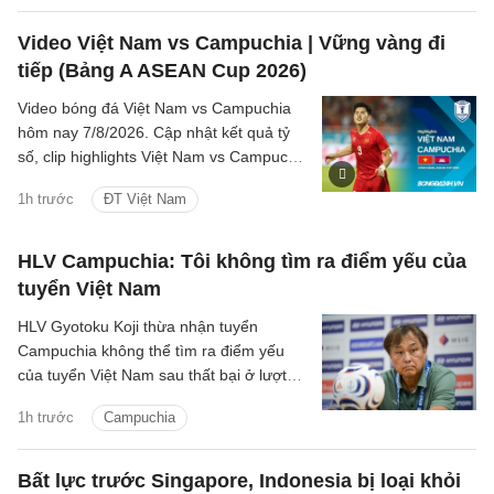
Nguyễn Đình Bắc.
Video Việt Nam vs Campuchia | Vững vàng đi
tiếp (Bảng A ASEAN Cup 2026)
Video bóng đá Việt Nam vs Campuchia
hôm nay 7/8/2026. Cập nhật kết quả tỷ
số, clip highlights Việt Nam vs Campuchia
(Bảng A ASEAN Cup 2026) các tình
1h trước
ĐT Việt Nam
huống trên sân.
HLV Campuchia: Tôi không tìm ra điểm yếu của
tuyển Việt Nam
HLV Gyotoku Koji thừa nhận tuyển
Campuchia không thể tìm ra điểm yếu
của tuyển Việt Nam sau thất bại ở lượt
trận cuối bảng A ASEAN Cup 2026, đồng
1h trước
Campuchia
thời tin rằng thầy trò HLV Kim Sang Sik
đủ sức góp mặt ở trận chung kết.
Bất lực trước Singapore, Indonesia bị loại khỏi