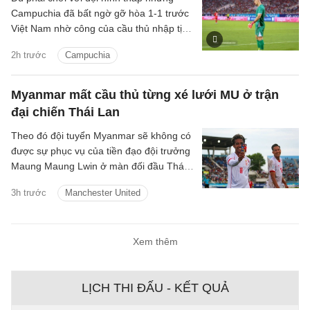
Campuchia đã bất ngờ gỡ hòa 1-1 trước
Việt Nam nhờ công của cầu thủ nhập tịch
Iago Bento.
2h trước
Campuchia
Myanmar mất cầu thủ từng xé lưới MU ở trận
đại chiến Thái Lan
Theo đó đội tuyển Myanmar sẽ không có
được sự phục vụ của tiền đạo đội trưởng
Maung Maung Lwin ở màn đối đầu Thái
Lan tối 8/8 vì án treo giò.
3h trước
Manchester United
Xem thêm
LỊCH THI ĐẤU - KẾT QUẢ