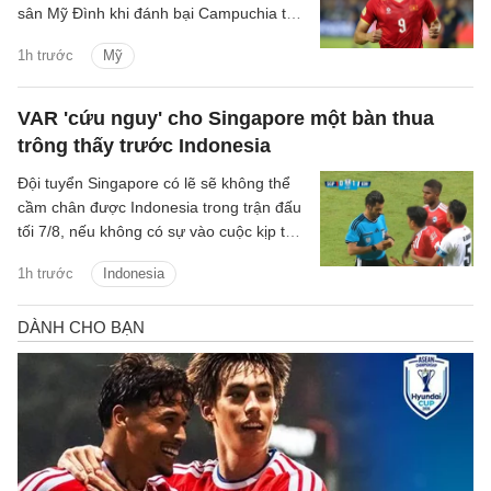
sân Mỹ Đình khi đánh bại Campuchia tỷ
số 3-1 ở lượt trận cuối bảng A ASEAN
1h trước
Mỹ
Cup 2026.
VAR 'cứu nguy' cho Singapore một bàn thua
trông thấy trước Indonesia
Đội tuyển Singapore có lẽ sẽ không thể
cầm chân được Indonesia trong trận đấu
tối 7/8, nếu không có sự vào cuộc kịp thời
của VAR.
1h trước
Indonesia