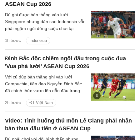
ASEAN Cup 2026
Dù ghi được bàn thắng vào lưới
Singapore nhưng dàn sao Indonesia vẫn
phải ngậm ngùi dừng cuộc chơi tại
ASEAN Cup 2026, do chỉ xếp thứ ba
1h trước
Indonesia
bảng A.
Đình Bắc độc chiếm ngôi đầu trong cuộc đua
'Vua phá lưới' ASEAN Cup 2026
Với cú đúp bàn thắng ghi vào lưới
Campuchia, tiền đạo Nguyễn Đình Bắc
đã chính thức vươn lên dẫn đầu trong
cuộc đua 'Vua phá lưới' với 5 bàn thắng.
2h trước
ĐT Việt Nam
Video: Tình huống thủ môn Lê Giang phải nhận
bàn thua đầu tiên ở ASEAN Cup
Dù phải chơi với đội hình thấp nhưng