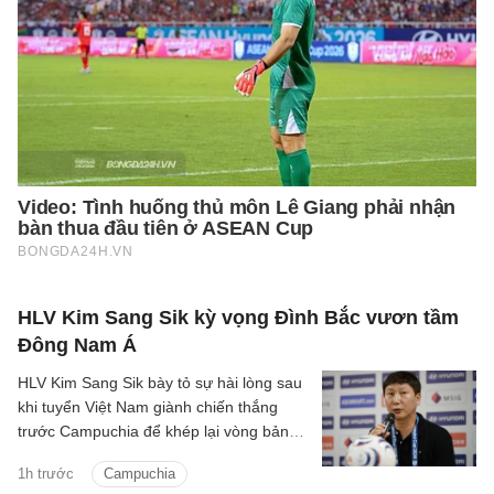
HLV Kim Sang Sik kỳ vọng Đình Bắc vươn tầm
Đông Nam Á
HLV Kim Sang Sik bày tỏ sự hài lòng sau
khi tuyển Việt Nam giành chiến thắng
trước Campuchia để khép lại vòng bảng
ASEAN Cup 2026 với ngôi đầu bảng A,
1h trước
Campuchia
đồng thời dành nhiều lời khen cho