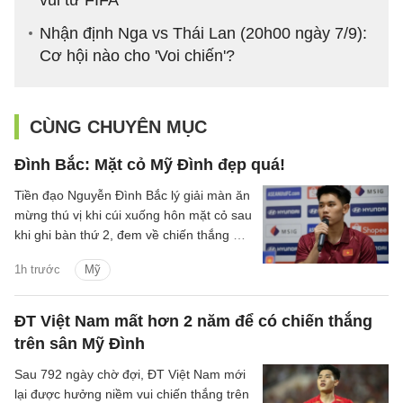
vui từ FIFA
Nhận định Nga vs Thái Lan (20h00 ngày 7/9):
Cơ hội nào cho 'Voi chiến'?
CÙNG CHUYÊN MỤC
Đình Bắc: Mặt cỏ Mỹ Đình đẹp quá!
Tiền đạo Nguyễn Đình Bắc lý giải màn ăn
mừng thú vị khi cúi xuống hôn mặt cỏ sau
khi ghi bàn thứ 2, đem về chiến thắng 3-1
của ĐT Việt Nam trước Campuchia.
1h trước
Mỹ
ĐT Việt Nam mất hơn 2 năm để có chiến thắng
trên sân Mỹ Đình
Sau 792 ngày chờ đợi, ĐT Việt Nam mới
lại được hưởng niềm vui chiến thắng trên