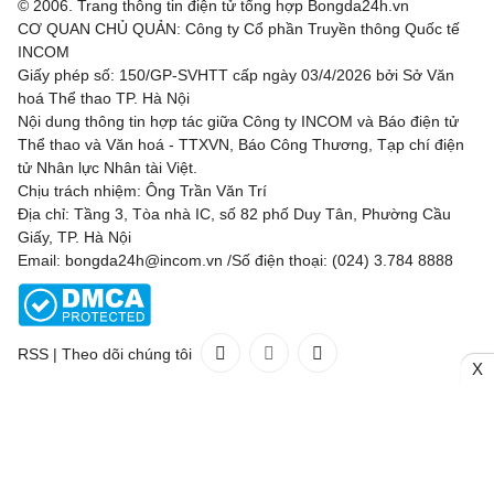
© 2006. Trang thông tin điện tử tổng hợp Bongda24h.vn
CƠ QUAN CHỦ QUẢN: Công ty Cổ phần Truyền thông Quốc tế
INCOM
Giấy phép số: 150/GP-SVHTT cấp ngày 03/4/2026 bởi Sở Văn
hoá Thể thao TP. Hà Nội
Nội dung thông tin hợp tác giữa Công ty INCOM và Báo điện tử
Thể thao và Văn hoá - TTXVN, Báo Công Thương, Tạp chí điện
tử Nhân lực Nhân tài Việt.
Chịu trách nhiệm: Ông Trần Văn Trí
Địa chỉ: Tầng 3, Tòa nhà IC, số 82 phố Duy Tân, Phường Cầu
Giấy, TP. Hà Nội
Email: bongda24h@incom.vn /Số điện thoại: (024) 3.784 8888
RSS
|
Theo dõi chúng tôi
X
Liên hệ
Quảng cáo
(024) 3.784 8888
Toàn bộ bản quyền thuộc
Bongda24h.vn