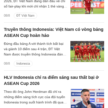
2026, ĐT Việt Nam đang dẫn đầu về chỉ
số fair-play khi mới chỉ nhận 1 thẻ vàng
và cũng là đội phạm lỗi ít nhất giải.
08/8
ĐT Việt Nam
Truyền thông Indonesia: Việt Nam có vòng bảng
ASEAN Cup hoàn hảo
Đứng đầu bảng A với thành tích bất bại
và giành 10 điểm sau 4 trận, ĐT Việt
Nam được truyền thông Indonesia đánh
giá là ứng viên sáng giá cho chức vô
08/8
Indonesia
địch.
HLV Indonesia chỉ ra điểm sáng sau thất bại ở
ASEAN Cup 2026
Theo đó ông John Herdman đã chỉ ra
những điểm sáng tích cực của đội tuyển
Indonesia trong suốt hành trình đã qua
tại ASEAN Cup 2026.