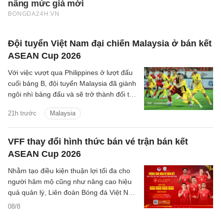
Đội tuyển Việt Nam đại chiến Malaysia ở bán kết
ASEAN Cup 2026
Với việc vượt qua Philippines ở lượt đấu
cuối bảng B, đội tuyển Malaysia đã giành
ngôi nhì bảng đấu và sẽ trở thành đối thủ
tiếp theo của đội tuyển Việt Nam trên
21h trước
Malaysia
hành trình bảo vệ ngôi vương Đông Nam
Á.
VFF thay đổi hình thức bán vé trận bán kết
ASEAN Cup 2026
Nhằm tạo điều kiện thuận lợi tối đa cho
người hâm mộ cũng như nâng cao hiệu
quả quản lý, Liên đoàn Bóng đá Việt Nam
(VFF) đã chính thức thông báo về việc
08/8
thay đổi hình thức bán vé trận bán kết