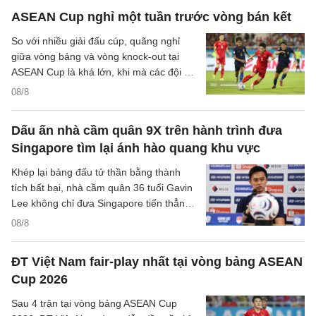
trên sân nhà của đội tuyển Việt Nam.
ASEAN Cup nghỉ một tuần trước vòng bán kết
So với nhiều giải đấu cúp, quãng nghỉ
giữa vòng bảng và vòng knock-out tại
ASEAN Cup là khá lớn, khi mà các đội sẽ
có quãng nghỉ lên tới một tuần cho các
08/8
trận đại chiến tại bán kết.
Dấu ấn nhà cầm quân 9X trên hành trình đưa
Singapore tìm lại ánh hào quang khu vực
Khép lại bảng đấu tử thần bằng thành
tích bất bại, nhà cầm quân 36 tuổi Gavin
Lee không chỉ đưa Singapore tiến thẳng
vào bán kết ASEAN Cup 2026, mà còn
08/8
khắc họa rõ nét triết lý bóng đá hiện đại,
khoa học của chiến lược gia trẻ tuổi bậc
ĐT Việt Nam fair-play nhất tại vòng bảng ASEAN
nhất khu vực.
Cup 2026
Sau 4 trận tại vòng bảng ASEAN Cup