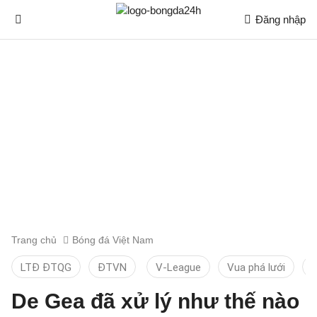
Đăng nhập
Trang chủ
Bóng đá Việt Nam
LTĐ ĐTQG
ĐTVN
V-League
Vua phá lưới
T
De Gea đã xử lý như thế nào