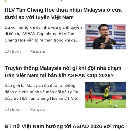
HLV Tan Cheng Hoe thừa nhận Malaysia ở cửa
dưới so với tuyển Việt Nam
Dù vui mừng khi đội nhà vừa giành quyền
đi tiếp tại ASEAN Cup nhưng HLV Tan
Cheng Hoe vẫn tỏ ra thận trọng khi đánh
giá về màn đọ sức sắp tới với đội tuyển
13h trước
Malaysia
Việt Nam.
Truyền thông Malaysia nói gì khi đội nhà chạm
trán Việt Nam tại bán kết ASEAN Cup 2026?
Báo giới tại Malaysia đã đưa ra những
đánh giá của mình về màn đối đầu giữa
thầy trò HLV Tan Cheng Hoe và ĐT Việt
Nam tại vòng bán kết ASEAN Cup 2026
13h trước
Malaysia
sắp tới.
ĐT nữ Việt Nam hướng tới ASIAD 2026 với mục