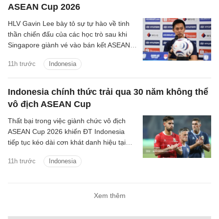
ASEAN Cup 2026
HLV Gavin Lee bày tỏ sự tự hào về tinh
thần chiến đấu của các học trò sau khi
Singapore giành vé vào bán kết ASEAN
Cup 2026, đồng thời khiến Indonesia bị
11h trước
Indonesia
loại ngay từ vòng bảng.
Indonesia chính thức trải qua 30 năm không thể
vô địch ASEAN Cup
Thất bại trong việc giành chức vô địch
ASEAN Cup 2026 khiến ĐT Indonesia
tiếp tục kéo dài cơn khát danh hiệu tại
giải đấu số một Đông Nam Á lên 30 năm
11h trước
Indonesia
kể từ lần đầu tiên giải được tổ chức.
Xem thêm