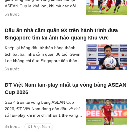
ASEAN Cup là khá lớn, khi mà các đội sẽ
có quãng nghỉ lên tới một tuần cho các
6h trước
trận đại chiến tại bán kết.
Dấu ấn nhà cầm quân 9X trên hành trình đưa
Singapore tìm lại ánh hào quang khu vực
Khép lại bảng đấu tử thần bằng thành
tích bất bại, nhà cầm quân 36 tuổi Gavin
Lee không chỉ đưa Singapore tiến thẳng
vào bán kết ASEAN Cup 2026, mà còn
6h trước
khắc họa rõ nét triết lý bóng đá hiện đại,
khoa học của chiến lược gia trẻ tuổi bậc
ĐT Việt Nam fair-play nhất tại vòng bảng ASEAN
nhất khu vực.
Cup 2026
Sau 4 trận tại vòng bảng ASEAN Cup
2026, ĐT Việt Nam đang dẫn đầu về chỉ
số fair-play khi mới chỉ nhận 1 thẻ vàng
và cũng là đội phạm lỗi ít nhất giải.
8h trước
ĐT Việt Nam