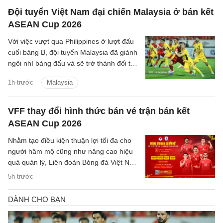
Đội tuyển Việt Nam đại chiến Malaysia ở bán kết
ASEAN Cup 2026
Với việc vượt qua Philippines ở lượt đấu
cuối bảng B, đội tuyển Malaysia đã giành
ngôi nhì bảng đấu và sẽ trở thành đối thủ
tiếp theo của đội tuyển Việt Nam trên
1h trước
Malaysia
hành trình bảo vệ ngôi vương Đông Nam
Á.
VFF thay đổi hình thức bán vé trận bán kết
ASEAN Cup 2026
Nhằm tạo điều kiện thuận lợi tối đa cho
người hâm mộ cũng như nâng cao hiệu
quả quản lý, Liên đoàn Bóng đá Việt Nam
(VFF) đã chính thức thông báo về việc
5h trước
thay đổi hình thức bán vé trận bán kết
trên sân nhà của đội tuyển Việt Nam.