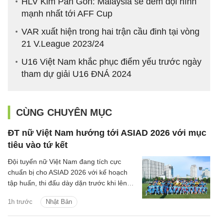
HLV Kim Pan Gon: Malaysia sẽ đem đội hình
mạnh nhất tới AFF Cup
VAR xuất hiện trong hai trận cầu đinh tại vòng
21 V.League 2023/24
U16 Việt Nam khắc phục điểm yếu trước ngày
tham dự giải U16 ĐNÁ 2024
CÙNG CHUYÊN MỤC
ĐT nữ Việt Nam hướng tới ASIAD 2026 với mục
tiêu vào tứ kết
Đội tuyển nữ Việt Nam đang tích cực
chuẩn bị cho ASIAD 2026 với kế hoạch
tập huấn, thi đấu dày dặn trước khi lên
đường sang Nhật Bản.
1h trước
Nhật Bản