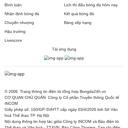
Bình luận
Lịch thi đấu bóng đá hôm nay
Nhận định bóng đá
Kết quả bóng đá
Chuyển nhượng
Bảng xếp hạng
Hậu trường
Livescore
Tải ứng dụng
© 2006. Trang thông tin điện tử tổng hợp Bongda24h.vn
CƠ QUAN CHỦ QUẢN: Công ty Cổ phần Truyền thông Quốc tế
INCOM
Giấy phép số: 150/GP-SVHTT cấp ngày 03/4/2026 bởi Sở Văn
hoá Thể thao TP. Hà Nội
Nội dung thông tin hợp tác giữa Công ty INCOM và Báo điện tử
Thể thao và Văn hoá - TTXVN, Báo Công Thương, Tạp chí điện