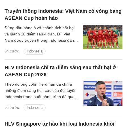
Truyền thông Indonesia: Việt Nam có vòng bảng
ASEAN Cup hoàn hảo
Đứng đầu bảng A với thành tích bất bại
và giành 10 điểm sau 4 trận, ĐT Việt
Nam được truyền thông Indonesia đánh
giá là ứng viên sáng giá cho chức vô
8h trước
Indonesia
địch.
HLV Indonesia chỉ ra điểm sáng sau thất bại ở
ASEAN Cup 2026
Theo đó ông John Herdman đã chỉ ra
những điểm sáng tích cực của đội tuyển
Indonesia trong suốt hành trình đã qua
tại ASEAN Cup 2026.
9h trước
Indonesia
HLV Singapore tự hào khi loại Indonesia khỏi