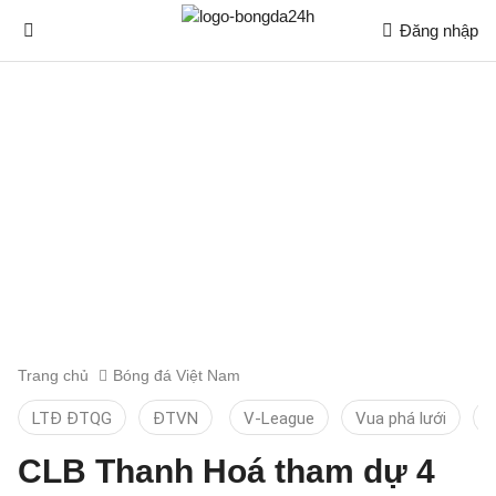
Đăng nhập
Trang chủ
Bóng đá Việt Nam
LTĐ ĐTQG
ĐTVN
V-League
Vua phá lưới
T
CLB Thanh Hoá tham dự 4