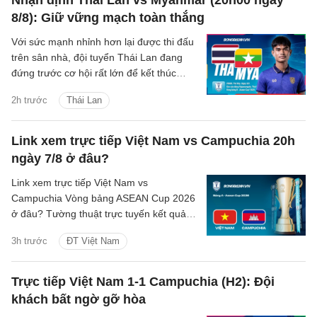
8/8): Giữ vững mạch toàn thắng
Với sức mạnh nhỉnh hơn lại được thi đấu
trên sân nhà, đội tuyển Thái Lan đang
đứng trước cơ hội rất lớn để kết thúc
vòng bảng ASEAN Cup 2026 với 4 trận
2h trước
Thái Lan
toàn thắng.
Link xem trực tiếp Việt Nam vs Campuchia 20h
ngày 7/8 ở đâu?
Link xem trực tiếp Việt Nam vs
Campuchia Vòng bảng ASEAN Cup 2026
ở đâu? Tường thuật trực tuyến kết quả
bóng đá Việt Nam vs Campuchia trên
3h trước
ĐT Việt Nam
kênh phát sóng nào?
Trực tiếp Việt Nam 1-1 Campuchia (H2): Đội
khách bất ngờ gỡ hòa