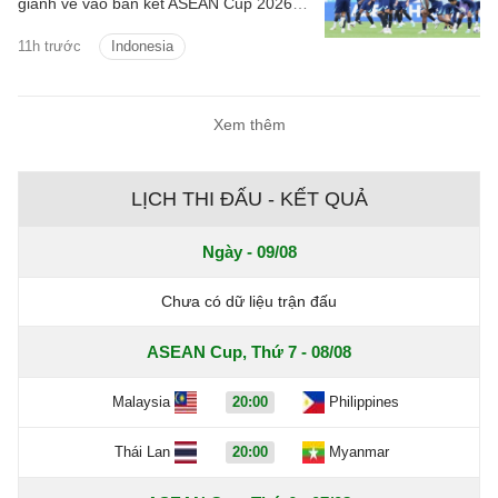
giành vé vào bán kết ASEAN Cup 2026,
đồng thời xem đây là món quà ý nghĩa
11h trước
Indonesia
dành tặng NHM nhân dịp Quốc khánh
Singapore.
Xem thêm
LỊCH THI ĐẤU - KẾT QUẢ
Ngày - 09/08
Chưa có dữ liệu trận đấu
ASEAN Cup, Thứ 7 - 08/08
Malaysia
20:00
Philippines
Thái Lan
20:00
Myanmar