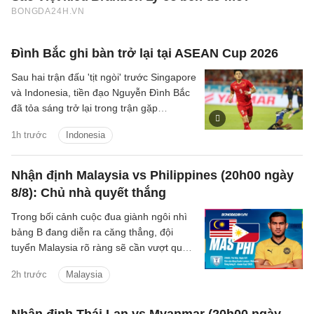
Đình Bắc ghi bàn trở lại tại ASEAN Cup 2026
Sau hai trận đấu 'tịt ngòi' trước Singapore
và Indonesia, tiền đạo Nguyễn Đình Bắc
đã tỏa sáng trở lại trong trận gặp
Campuchia tối ngày 7/8.
1h trước
Indonesia
Nhận định Malaysia vs Philippines (20h00 ngày
8/8): Chủ nhà quyết thắng
Trong bối cảnh cuộc đua giành ngôi nhì
bảng B đang diễn ra căng thẳng, đội
tuyển Malaysia rõ ràng sẽ cần vượt qua
Philippines để chắc suất đi tiếp.
2h trước
Malaysia
Nhận định Thái Lan vs Myanmar (20h00 ngày