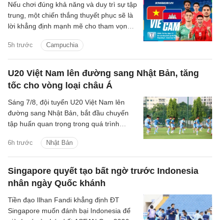
Nếu chơi đúng khả năng và duy trì sự tập
trung, một chiến thắng thuyết phục sẽ là
lời khẳng định mạnh mẽ cho tham vọng
bảo vệ ngôi vương Đông Nam Á của thầy
5h trước
Campuchia
trò HLV Kim Sang-sik.
U20 Việt Nam lên đường sang Nhật Bản, tăng
tốc cho vòng loại châu Á
Sáng 7/8, đội tuyển U20 Việt Nam lên
đường sang Nhật Bản, bắt đầu chuyến
tập huấn quan trọng trong quá trình
chuẩn bị cho Vòng loại U20 châu Á 2027.
6h trước
Nhật Bản
Singapore quyết tạo bất ngờ trước Indonesia
nhân ngày Quốc khánh
Tiền đạo Ilhan Fandi khẳng định ĐT
Singapore muốn đánh bại Indonesia để