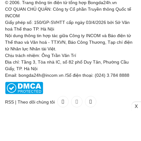
© 2006. Trang thông tin điện tử tổng hợp Bongda24h.vn
CƠ QUAN CHỦ QUẢN: Công ty Cổ phần Truyền thông Quốc tế
INCOM
Giấy phép số: 150/GP-SVHTT cấp ngày 03/4/2026 bởi Sở Văn
hoá Thể thao TP. Hà Nội
Nội dung thông tin hợp tác giữa Công ty INCOM và Báo điện tử
Thể thao và Văn hoá - TTXVN, Báo Công Thương, Tạp chí điện
tử Nhân lực Nhân tài Việt.
Chịu trách nhiệm: Ông Trần Văn Trí
Địa chỉ: Tầng 3, Tòa nhà IC, số 82 phố Duy Tân, Phường Cầu
Giấy, TP. Hà Nội
Email: bongda24h@incom.vn /Số điện thoại: (024) 3.784 8888
RSS
|
Theo dõi chúng tôi
X
Liên hệ
Quảng cáo
(024) 3.784 8888
Toàn bộ bản quyền thuộc
Bongda24h.vn