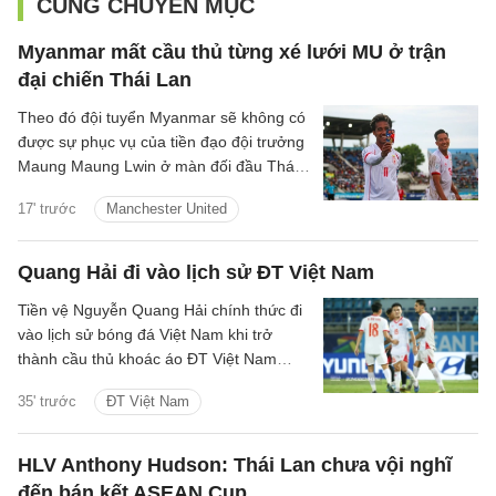
CÙNG CHUYÊN MỤC
Myanmar mất cầu thủ từng xé lưới MU ở trận
đại chiến Thái Lan
Theo đó đội tuyển Myanmar sẽ không có
được sự phục vụ của tiền đạo đội trưởng
Maung Maung Lwin ở màn đối đầu Thái
Lan tối 8/8 vì án treo giò.
17' trước
Manchester United
Quang Hải đi vào lịch sử ĐT Việt Nam
Tiền vệ Nguyễn Quang Hải chính thức đi
vào lịch sử bóng đá Việt Nam khi trở
thành cầu thủ khoác áo ĐT Việt Nam
nhiều nhất với 84 lần ra sân.
35' trước
ĐT Việt Nam
HLV Anthony Hudson: Thái Lan chưa vội nghĩ
đến bán kết ASEAN Cup