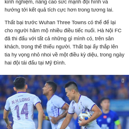
kinh nghiệm, nâng cao sức mạnh đội hình và
hướng tới kết quả tích cực hơn trong tương lai.
Thất bại trước Wuhan Three Towns có thể để lại
cho người hâm mộ nhiều điều tiếc nuối. Hà Nội FC
đã thi đấu với tất cả những gì mình có, trên sân
khách, trong thế thiếu người. Thất bại ấy thắp lên
tia hy vọng nhỏ nhoi về một điều kỳ diệu, trong ngày
hai đội tái đấu tại Mỹ Đình.