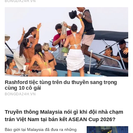
Truyền thông Malaysia nói gì khi đội nhà chạm
trán Việt Nam tại bán kết ASEAN Cup 2026?
Báo giới tại Malaysia đã đưa ra những