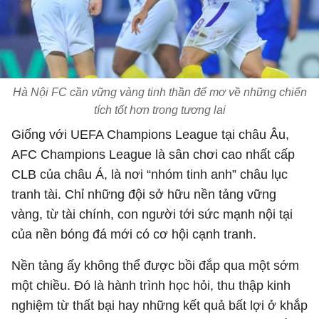
Hà Nội FC cần vững vàng tinh thần để mơ về những chiến
tích tốt hơn trong tương lai
Giống với UEFA Champions League tại châu Âu,
AFC Champions League là sân chơi cao nhất cấp
CLB của châu Á, là nơi “nhóm tinh anh” châu lục
tranh tài. Chỉ những đội sở hữu nền tảng vững
vàng, từ tài chính, con người tới sức mạnh nội tại
của nền bóng đá mới có cơ hội cạnh tranh.
Nền tảng ấy không thể được bồi đắp qua một sớm
một chiều. Đó là hành trình học hỏi, thu thập kinh
nghiệm từ thất bại hay những kết quả bất lợi ở khắp