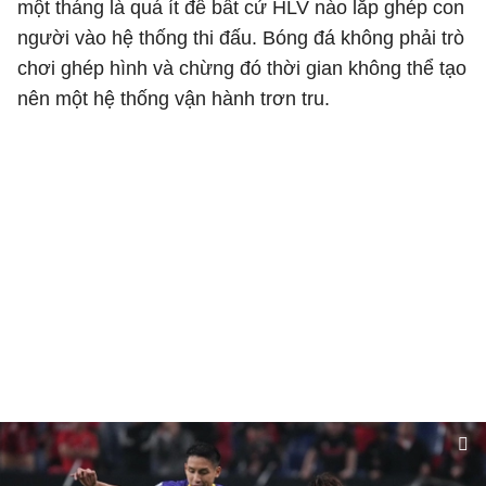
một tháng là quá ít để bất cứ HLV nào lắp ghép con
người vào hệ thống thi đấu. Bóng đá không phải trò
chơi ghép hình và chừng đó thời gian không thể tạo
nên một hệ thống vận hành trơn tru.