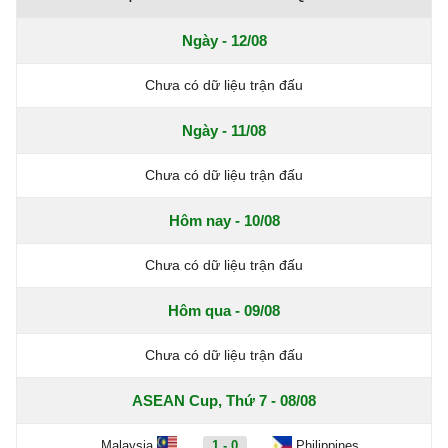
Ngày - 12/08
Chưa có dữ liệu trận đấu
Ngày - 11/08
Chưa có dữ liệu trận đấu
Hôm nay - 10/08
Chưa có dữ liệu trận đấu
Hôm qua - 09/08
Chưa có dữ liệu trận đấu
ASEAN Cup, Thứ 7 - 08/08
Malaysia
1 - 0
Philippines