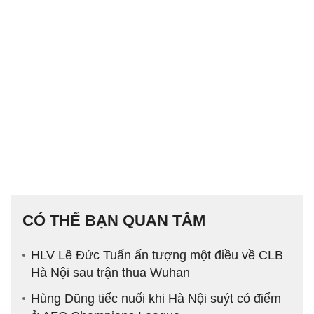
CÓ THỂ BẠN QUAN TÂM
HLV Lê Đức Tuấn ấn tượng một điều về CLB
Hà Nội sau trận thua Wuhan
Hùng Dũng tiếc nuối khi Hà Nội suýt có điểm