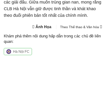
các giải đấu. Giữa muôn trùng gian nan, mong rằng
CLB Hà Nội vẫn giữ được tinh thần và khát khao
theo đuổi phiên bản tốt nhất của chính mình.
Ảnh Họa
Theo Thể thao & Văn hóa
Khám phá thêm nội dung hấp dẫn trong các chủ đề liên
quan:
Hà Nội FC