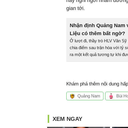
này nghỉ ngơi nhằm dưỡng 
gian tới.
Nhận định Quảng Nam v
Liệu có thêm bất ngờ?
Ở lượt đi, thầy trò HLV Văn 
chia điểm sau trận hòa với tỷ số
ra một kết quả tương tự khi đư
Khám phá thêm nội dung hấp 
Quảng Nam
Bùi H