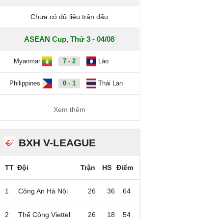
Chưa có dữ liệu trận đấu
ASEAN Cup, Thứ 3 - 04/08
Myanmar
7 - 2
Lào
Philippines
0 - 1
Thái Lan
Xem thêm
BXH V-LEAGUE
TT
Đội
Trận
HS
Điểm
1
Công An Hà Nội
26
36
64
2
Thể Công Viettel
26
18
54