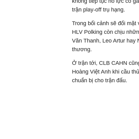
không tiếp tục nỗ lực cố g
trận play-off trụ hạng.
Trong bối cảnh sẽ đối mặt 
HLV Polking còn chịu những
Văn Thanh, Leo Artur hay 
thương.
Ở trận tới, CLB CAHN cũng
Hoàng Việt Anh khi cầu th
chuẩn bị cho trận đấu.