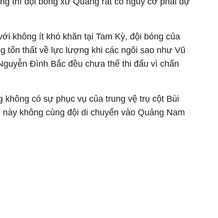
ắng thì đội bóng xứ Quảng rất có nguy cơ phải dự
với không ít khó khăn tại Tam Kỳ, đội bóng của
 tổn thất về lực lượng khi các ngôi sao như Vũ
Nguyễn Đình Bắc đều chưa thể thi đấu vì chấn
 không có sự phục vụ của trung vệ trụ cột Bùi
ủ này không cùng đội di chuyển vào Quảng Nam