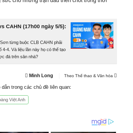
sức cho những trận đấu then chốt trong thời
s CAHN (17h00 ngày 5/5):
Sỹ Sơn từng buộc CLB CAHN phải
 4-4. Và liệu lần này họ có thể tạo
ợc đá trên sân nhà?
Minh Long
Theo Thể thao & Văn hóa
dẫn trong các chủ đề liên quan:
oàng Việt Anh