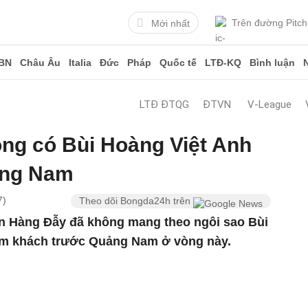
Trên đường Pitch
Mới nhất
BN
Châu Âu
Italia
Đức
Pháp
Quốc tế
LTĐ-KQ
Bình luận
LTĐ ĐTQG
ĐTVN
V-League
g có Bùi Hoàng Việt Anh
ảng Nam
7)
Theo dõi Bongda24h trên
n Hàng Đẫy đã không mang theo ngôi sao Bùi
làm khách trước Quảng Nam ở vòng này.