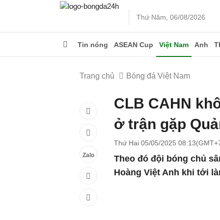
Thứ Năm, 06/08/2026
Tin nóng
ASEAN Cup
Việt Nam
Anh
T
Trang chủ
Bóng đá Việt Nam
CLB CAHN khôn
ở trận gặp Qu
Thứ Hai 05/05/2025 08:13(GMT+
Zalo
Theo đó đội bóng chủ sâ
Hoàng Việt Anh khi tới 