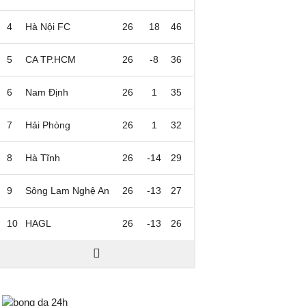
4
Hà Nội FC
26
18
46
5
CA TP.HCM
26
-8
36
6
Nam Định
26
1
35
7
Hải Phòng
26
1
32
8
Hà Tĩnh
26
-14
29
9
Sông Lam Nghệ An
26
-13
27
10
HAGL
26
-13
26
Bongda24h.vn