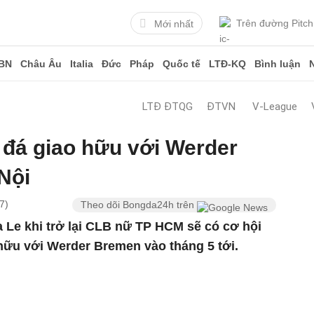
Trên đường Pitch
Mới nhất
BN
Châu Âu
Italia
Đức
Pháp
Quốc tế
LTĐ-KQ
Bình luận
LTĐ ĐTQG
ĐTVN
V-League
 đá giao hữu với Werder
Nội
7)
Theo dõi Bongda24h trên
a Le khi trở lại CLB nữ TP HCM sẽ có cơ hội
hữu với Werder Bremen vào tháng 5 tới.