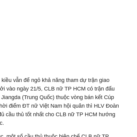
t kiều vẫn để ngỏ khả năng tham dự trận giao
ởi vào ngày 21/5, CLB nữ TP HCM có trận đấu
 Jiangda (Trung Quốc) thuộc vòng bán kết Cúp
hời điểm ĐT nữ Việt Nam hội quân thì HLV Đoàn
 đủ cầu thủ tốt nhất cho CLB nữ TP HCM hướng
c.
ục, một số cầu thủ thuộc biên chế CLB nữ TP