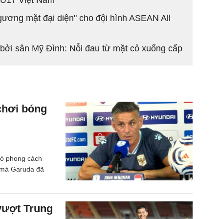
gương mặt đại diện" cho đội hình ASEAN All
bởi sân Mỹ Đình: Nỗi đau từ mặt cỏ xuống cấp
chơi bóng
có phong cách
ủ mà Garuda đã
vượt Trung