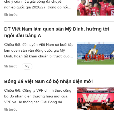
chú ý của mùa giải bóng đá chuyên
nghiệp quốc gia 2026/27, trong đó nổi
bật là việc tăng số lượng ngoại binh tại
9h trước
V.League và sự xuất hiện của Hưng Yên
FC ở giải hạng Nhất.
ĐT Việt Nam làm quen sân Mỹ Đình, hướng tới
ngôi đầu bảng A
Chiều 6/8, đội tuyển Việt Nam có buổi tập
làm quen sân vận động quốc gia Mỹ
Đình, hoàn tất khâu chuẩn bị trước cuộc
đối đầu với Campuchia tại lượt trận cuối
9h trước
Mỹ
bảng A ASEAN Cup 2026.
Bóng đá Việt Nam có bộ nhận diện mới
Chiều 6/8, Công ty VPF chính thức công
bố Bộ nhận diện thương hiệu mới của
VPF và Hệ thống các Giải Bóng đá
chuyên nghiệp Quốc gia kể từ mùa giải
9h trước
2026/27.