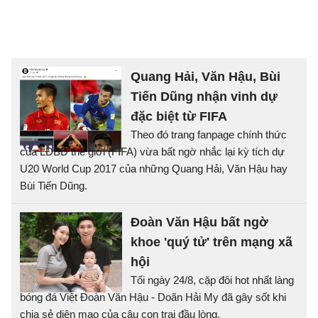
Quang Hải, Văn Hậu, Bùi
Tiến Dũng nhận vinh dự
đặc biệt từ FIFA
Theo đó trang fanpage chính thức
của LĐBĐ thế giới (FIFA) vừa bất ngờ nhắc lại kỳ tích dự
U20 World Cup 2017 của những Quang Hải, Văn Hậu hay
Bùi Tiến Dũng.
Đoàn Văn Hậu bất ngờ
khoe 'quý tử' trên mạng xã
hội
Tối ngày 24/8, cặp đôi hot nhất làng
bóng đá Việt Đoàn Văn Hậu - Doãn Hải My đã gây sốt khi
chia sẻ diện mạo của cậu con trai đầu lòng.