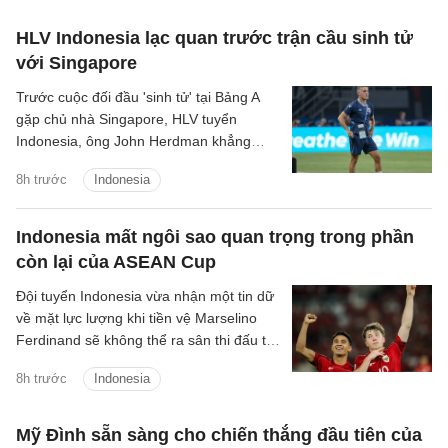
HLV Indonesia lạc quan trước trận cầu sinh tử
với Singapore
Trước cuộc đối đầu 'sinh tử' tại Bảng A
gặp chủ nhà Singapore, HLV tuyển
Indonesia, ông John Herdman khẳng
định các học trò của mình đã sẵn sàng
8h trước
Indonesia
giành chiến thắng để giữ vững hy vọng
giành chức vô địch.
Indonesia mất ngôi sao quan trọng trong phần
còn lại của ASEAN Cup
Đội tuyển Indonesia vừa nhận một tin dữ
về mặt lực lượng khi tiền vệ Marselino
Ferdinand sẽ không thể ra sân thi đấu tại
ASEAN Cup 2026 vì chấn thương.
8h trước
Indonesia
Mỹ Đình sẵn sàng cho chiến thắng đầu tiên của