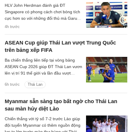
HLV John Herdman đánh giá ĐT
Singapore có phong cách chơi bóng tích
cực hơn so với những đối thủ mà Garuda
đã gặp trước đó.
4h trước
ASEAN Cup giúp Thái Lan vượt Trung Quốc
trên bảng xếp FIFA
Ba chiến thắng liên tiếp tại vòng bảng
ASEAN Cup 2026 giúp ĐT Thái Lan vươn
lên vị trí 91 thế giới và lần đầu vượt
Trung Quốc kể từ tháng 6/2004.
6h trước
Thái Lan
Myanmar sẵn sàng tạo bất ngờ cho Thái Lan
sau màn hủy diệt Lào
Chiến thắng với tỷ số 7-2 trước Lào giúp
đội tuyển Myanmar có thêm nguồn động
lực to lớn trước màn thư hùng với Thái