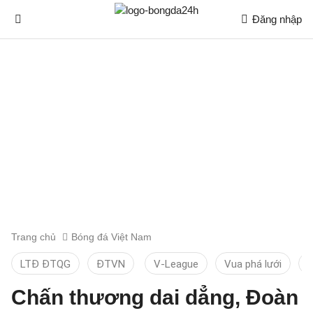
Đăng nhập
Trang chủ
Bóng đá Việt Nam
LTĐ ĐTQG
ĐTVN
V-League
Vua phá lưới
T
Chấn thương dai dẳng, Đoàn