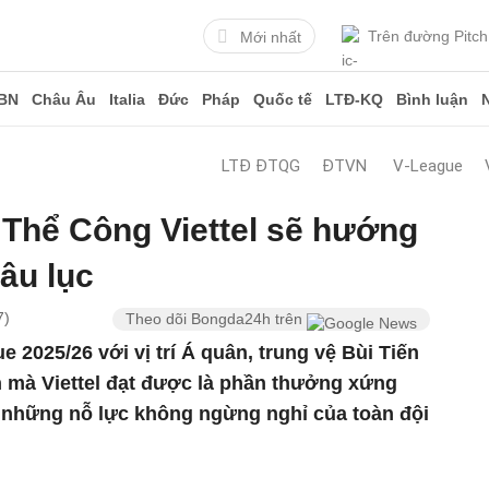
Trên đường Pitch
Mới nhất
BN
Châu Âu
Italia
Đức
Pháp
Quốc tế
LTĐ-KQ
Bình luận
LTĐ ĐTQG
ĐTVN
V-League
 Thể Công Viettel sẽ hướng
âu lục
7)
Theo dõi Bongda24h trên
e 2025/26 với vị trí Á quân, trung vệ Bùi Tiến
h mà Viettel đạt được là phần thưởng xứng
 những nỗ lực không ngừng nghỉ của toàn đội