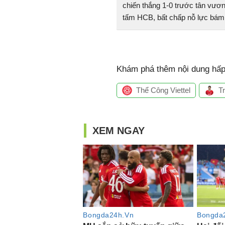
chiến thắng 1-0 trước tân vư
tấm HCB, bất chấp nỗ lực bám 
Khám phá thêm nội dung hấp 
Thể Công Viettel
T