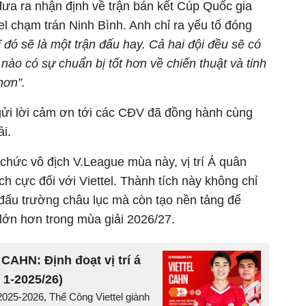
đưa ra nhận định về trận bán kết Cúp Quốc gia
tel chạm trán Ninh Bình. Anh chỉ ra yếu tố đóng
ĩ đó sẽ là một trận đấu hay. Cả hai đội đều sẽ có
nào có sự chuẩn bị tốt hơn về chiến thuật và tinh
hơn”.
 gửi lời cảm ơn tới các CĐV đã đồng hành cùng
i.
chức vô địch V.League mùa này, vị trí Á quân
ch cực đối với Viettel. Thành tích này không chỉ
 đấu trường châu lục mà còn tạo nền tảng để
lớn hơn trong mùa giải 2026/27.
CAHN: Định đoạt vị trí á
1-2025/26)
2025-2026, Thể Công Viettel giành