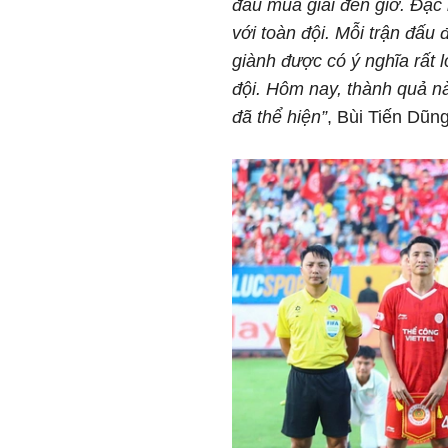
đầu mùa giải đến giờ. Đặc b
với toàn đội. Mỗi trận đấu
giành được có ý nghĩa rất 
đội. Hôm nay, thành quả nà
đã thể hiện”
, Bùi Tiến Dũng