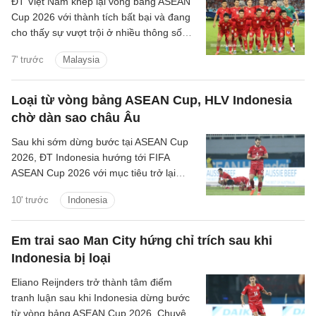
ĐT Việt Nam khép lại vòng bảng ASEAN
Cup 2026 với thành tích bất bại và đang
cho thấy sự vượt trội ở nhiều thông số
chuyên môn trước khi chạm trán
7' trước
Malaysia
Malaysia tại bán kết.
Loại từ vòng bảng ASEAN Cup, HLV Indonesia
chờ dàn sao châu Âu
Sau khi sớm dừng bước tại ASEAN Cup
2026, ĐT Indonesia hướng tới FIFA
ASEAN Cup 2026 với mục tiêu trở lại
mạnh mẽ.
10' trước
Indonesia
Em trai sao Man City hứng chỉ trích sau khi
Indonesia bị loại
Eliano Reijnders trở thành tâm điểm
tranh luận sau khi Indonesia dừng bước
từ vòng bảng ASEAN Cup 2026. Chuyên