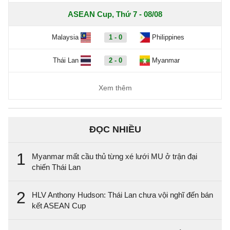
ASEAN Cup, Thứ 7 - 08/08
Malaysia
1 - 0
Philippines
Thái Lan
2 - 0
Myanmar
Xem thêm
ĐỌC NHIỀU
1
Myanmar mất cầu thủ từng xé lưới MU ở trận đại
chiến Thái Lan
2
HLV Anthony Hudson: Thái Lan chưa vội nghĩ đến bán
kết ASEAN Cup