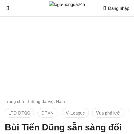
Đăng nhập
Trang chủ
Bóng đá Việt Nam
LTĐ ĐTQG
ĐTVN
V-League
Vua phá lưới
T
Bùi Tiến Dũng sẵn sàng đối