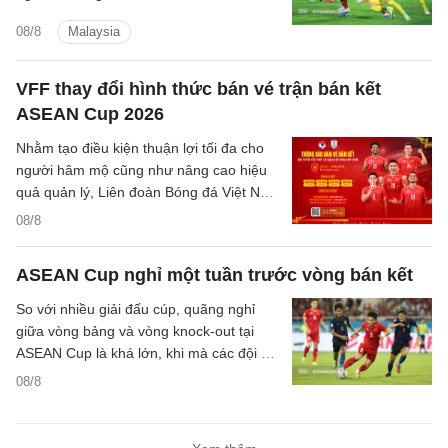
tiếp theo của đội tuyển Việt Nam trên
08/8
Malaysia
hành trình bảo vệ ngôi vương Đông Nam
Á.
VFF thay đổi hình thức bán vé trận bán kết
ASEAN Cup 2026
Nhằm tạo điều kiện thuận lợi tối đa cho
người hâm mộ cũng như nâng cao hiệu
quả quản lý, Liên đoàn Bóng đá Việt Nam
(VFF) đã chính thức thông báo về việc
08/8
thay đổi hình thức bán vé trận bán kết
trên sân nhà của đội tuyển Việt Nam.
ASEAN Cup nghỉ một tuần trước vòng bán kết
So với nhiều giải đấu cúp, quãng nghỉ
giữa vòng bảng và vòng knock-out tại
ASEAN Cup là khá lớn, khi mà các đội sẽ
có quãng nghỉ lên tới một tuần cho các
08/8
trận đại chiến tại bán kết.