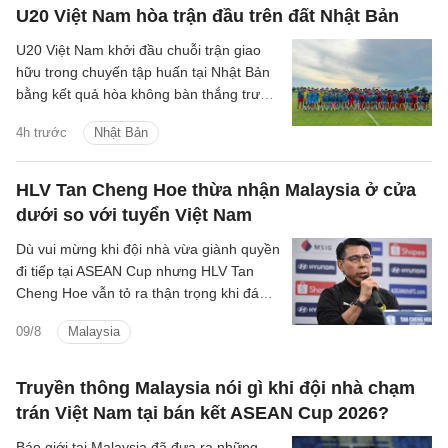
U20 Việt Nam hòa trận đầu trên đất Nhật Bản
U20 Việt Nam khởi đầu chuỗi trận giao
hữu trong chuyến tập huấn tại Nhật Bản
bằng kết quả hòa không bàn thắng trước
Đại học Kinh tế Osaka.
4h trước
Nhật Bản
HLV Tan Cheng Hoe thừa nhận Malaysia ở cửa
dưới so với tuyển Việt Nam
Dù vui mừng khi đội nhà vừa giành quyền
đi tiếp tại ASEAN Cup nhưng HLV Tan
Cheng Hoe vẫn tỏ ra thận trọng khi đánh
giá về màn đọ sức sắp tới với đội tuyển
09/8
Malaysia
Việt Nam.
Truyền thông Malaysia nói gì khi đội nhà chạm
trán Việt Nam tại bán kết ASEAN Cup 2026?
Báo giới tại Malaysia đã đưa ra những