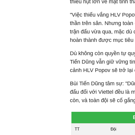
thiếu hụt lớn về mặt tinh th
"Việc thiếu vắng HLV Popov
thần trên sân. Nhưng toàn 
trận đấu vừa qua, mặc dù 
hoàn thành được mục tiêu hi
Dù không còn quyền tự quyế
Tiến Dũng vẫn giữ vững tin
cảnh HLV Popov sẽ trở lại
Bùi Tiến Dũng tâm sự: "Dũ
đấu đối với Viettel đều là 
còn, và toàn đội sẽ cố gắn