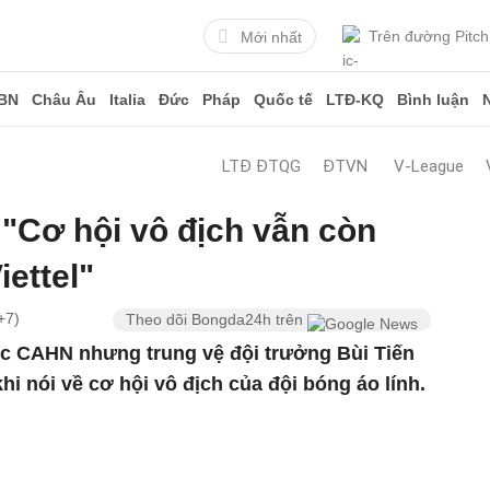
Trên đường Pitch
Mới nhất
BN
Châu Âu
Italia
Đức
Pháp
Quốc tế
LTĐ-KQ
Bình luận
LTĐ ĐTQG
ĐTVN
V-League
 "Cơ hội vô địch vẫn còn
ettel"
+7)
Theo dõi Bongda24h trên
ước CAHN nhưng trung vệ đội trưởng Bùi Tiến
hi nói về cơ hội vô địch của đội bóng áo lính.