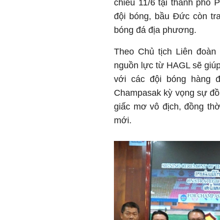
chiều 11/6 tại thành phố P
đội bóng, bầu Đức còn tr
bóng đá địa phương.
Theo Chủ tịch Liên đoàn
nguồn lực từ HAGL sẽ giúp
với các đội bóng hàng đ
Champasak kỳ vọng sự đồn
giấc mơ vô địch, đồng th
mới.