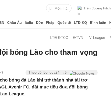
Trên đường Pitch
Mới nhất
BN
Châu Âu
Italia
Đức
Pháp
Quốc tế
LTĐ-KQ
Bình luận
LTĐ ĐTQG
ĐTVN
V-League
đội bóng Lào cho tham vọng
7)
Theo dõi Bongda24h trên
cho bóng đá Lào khi trở thành nhà tài trợ
L Avenir FC, đặt mục tiêu đưa đội bóng
 Lao League.