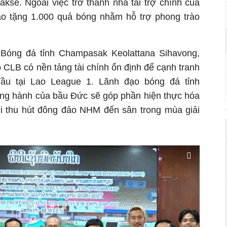
akse. Ngoài việc trở thành nhà tài trợ chính của
ao tặng 1.000 quả bóng nhằm hỗ trợ phong trào
 Bóng đá tỉnh Champasak Keolattana Sihavong,
 CLB có nền tảng tài chính ổn định để cạnh tranh
ầu tại Lao League 1. Lãnh đạo bóng đá tỉnh
g hành của bầu Đức sẽ góp phần hiện thực hóa
ời thu hút đông đảo NHM đến sân trong mùa giải