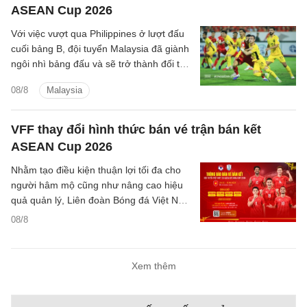
ASEAN Cup 2026
Với việc vượt qua Philippines ở lượt đấu
cuối bảng B, đội tuyển Malaysia đã giành
ngôi nhì bảng đấu và sẽ trở thành đối thủ
tiếp theo của đội tuyển Việt Nam trên
08/8
Malaysia
hành trình bảo vệ ngôi vương Đông Nam
Á.
VFF thay đổi hình thức bán vé trận bán kết
ASEAN Cup 2026
Nhằm tạo điều kiện thuận lợi tối đa cho
người hâm mộ cũng như nâng cao hiệu
quả quản lý, Liên đoàn Bóng đá Việt Nam
(VFF) đã chính thức thông báo về việc
08/8
thay đổi hình thức bán vé trận bán kết
trên sân nhà của đội tuyển Việt Nam.
Xem thêm