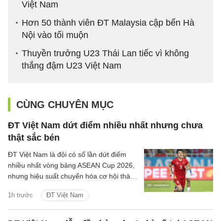
Việt Nam
Hơn 50 thành viên ĐT Malaysia cập bến Hà
Nội vào tối muộn
Thuyền trưởng U23 Thái Lan tiếc vì không
thắng đậm U23 Việt Nam
CÙNG CHUYÊN MỤC
ĐT Việt Nam dứt điểm nhiều nhất nhưng chưa
thật sắc bén
ĐT Việt Nam là đội có số lần dứt điểm
nhiều nhất vòng bảng ASEAN Cup 2026,
nhưng hiệu suất chuyển hóa cơ hội thành
bàn thắng chưa thuộc nhóm cao nhất
1h trước
ĐT Việt Nam
giải.