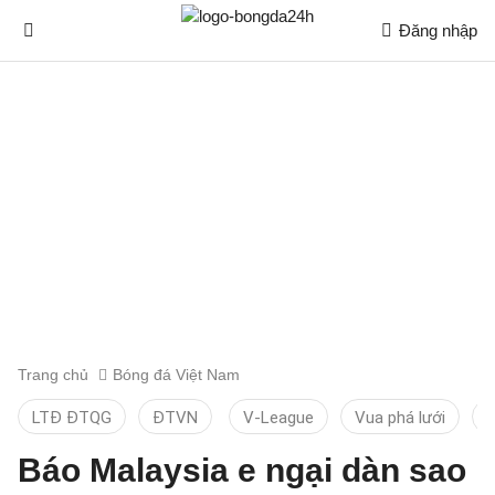
Đăng nhập
Trang chủ
Bóng đá Việt Nam
LTĐ ĐTQG
ĐTVN
V-League
Vua phá lưới
T
Báo Malaysia e ngại dàn sao