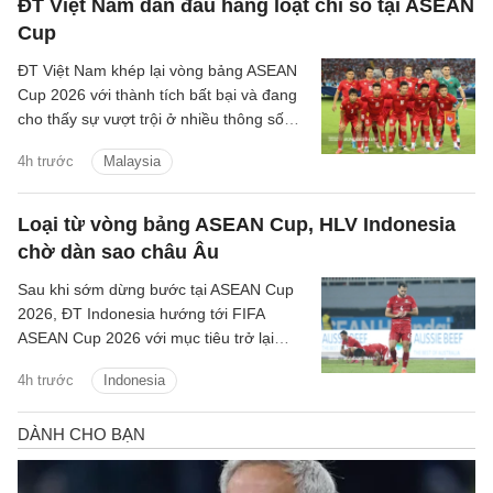
ĐT Việt Nam dẫn đầu hàng loạt chỉ số tại ASEAN
Cup
ĐT Việt Nam khép lại vòng bảng ASEAN
Cup 2026 với thành tích bất bại và đang
cho thấy sự vượt trội ở nhiều thông số
chuyên môn trước khi chạm trán
4h trước
Malaysia
Malaysia tại bán kết.
Loại từ vòng bảng ASEAN Cup, HLV Indonesia
chờ dàn sao châu Âu
Sau khi sớm dừng bước tại ASEAN Cup
2026, ĐT Indonesia hướng tới FIFA
ASEAN Cup 2026 với mục tiêu trở lại
mạnh mẽ.
4h trước
Indonesia