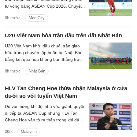
từ vòng bảng ASEAN Cup 2026. Chuyên
gia Tommy Welly, thường được biết đến
8h trước
Man City
với tên Bung Towel, công khai đánh giá
gay gắt màn trình diễn của cầu thủ này.
U20 Việt Nam hòa trận đầu trên đất Nhật Bản
U20 Việt Nam khởi đầu chuỗi trận giao
hữu trong chuyến tập huấn tại Nhật Bản
bằng kết quả hòa không bàn thắng trước
Đại học Kinh tế Osaka.
8h trước
Nhật Bản
HLV Tan Cheng Hoe thừa nhận Malaysia ở cửa
dưới so với tuyển Việt Nam
Dù vui mừng khi đội nhà vừa giành quyền
đi tiếp tại ASEAN Cup nhưng HLV Tan
Cheng Hoe vẫn tỏ ra thận trọng khi đánh
giá về màn đọ sức sắp tới với đội tuyển
09/8
Malaysia
Việt Nam.