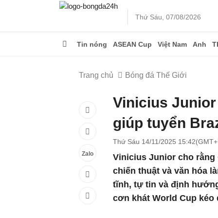
Thứ Sáu, 07/08/2026
Tin nóng
ASEAN Cup
Việt Nam
Anh
T
Trang chủ
Bóng đá Thế Giới
Vinicius Junior
giúp tuyển Braz
Thứ Sáu 14/11/2025 15:42(GMT+
Zalo
Vinicius Junior cho rằng 
chiến thuật và văn hóa l
tĩnh, tự tin và định hướ
cơn khát World Cup kéo 