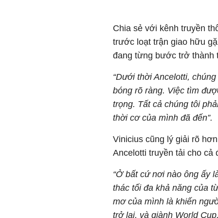
Chia sẻ với kênh truyền th
trước loạt trận giao hữu gặ
đang từng bước trở thành
“Dưới thời Ancelotti, chúng
bóng rõ ràng. Việc tìm đư
trọng. Tất cả chúng tôi ph
thời cơ của mình đã đến”.
Vinicius cũng lý giải rõ hơ
Ancelotti truyền tải cho cả 
“Ở bất cứ nơi nào ông ấy là
thác tối đa khả năng của từ
mơ của mình là khiến ngườ
trở lại, và giành World Cup