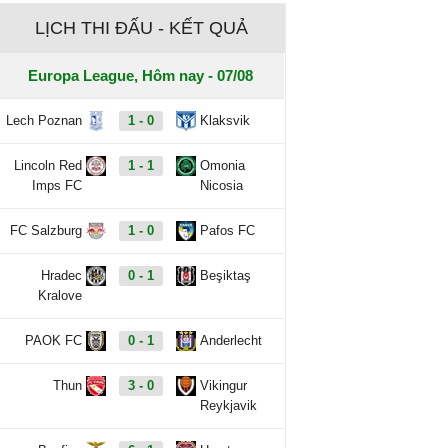
LỊCH THI ĐẤU - KẾT QUẢ
Europa League, Hôm nay - 07/08
Lech Poznan
1 - 0
Klaksvik
Lincoln Red
1 - 1
Omonia
Imps FC
Nicosia
FC Salzburg
1 - 0
Pafos FC
Hradec
0 - 1
Beşiktaş
Kralove
PAOK FC
0 - 1
Anderlecht
Thun
3 - 0
Vikingur
Reykjavik