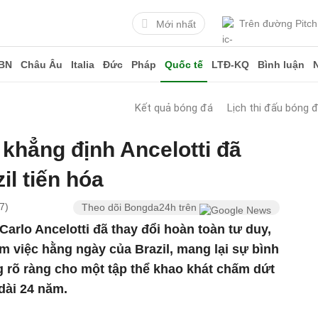
Trên đường Pitch
Mới nhất
BN
Châu Âu
Italia
Đức
Pháp
Quốc tế
LTĐ-KQ
Bình luận
Kết quả bóng đá
Lịch thi đấu bóng 
 khẳng định Ancelotti đã
il tiến hóa
7)
Theo dõi Bongda24h trên
Carlo Ancelotti đã thay đổi hoàn toàn tư duy,
àm việc hằng ngày của Brazil, mang lại sự bình
ng rõ ràng cho một tập thể khao khát chấm dứt
dài 24 năm.