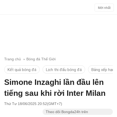
Mới nhất
Trang chủ
Bóng đá Thế Giới
Kết quả bóng đá
Lịch thi đấu bóng đá
Bảng xếp hạng
Simone Inzaghi lần đầu lên
tiếng sau khi rời Inter Milan
Thứ Tư 18/06/2025 20:52(GMT+7)
Theo dõi Bongda24h trên