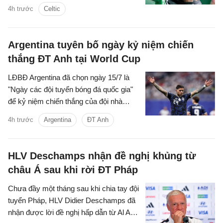
bóng Scotland cũng kêu gọi người hâm
4h trước
Celtic
mộ và truyền thông tôn trọng quyền
riêng tư của chiến lược gia 74 tuổi cùng
gia đình.
Argentina tuyên bố ngày kỷ niệm chiến
thắng ĐT Anh tại World Cup
LĐBĐ Argentina đã chọn ngày 15/7 là
"Ngày các đội tuyển bóng đá quốc gia"
để kỷ niệm chiến thắng của đội nhà
trước Anh ở bán kết World Cup 2026.
4h trước
Argentina
ĐT Anh
HLV Deschamps nhận đề nghị khủng từ
châu Á sau khi rời ĐT Pháp
Chưa đầy một tháng sau khi chia tay đội
tuyển Pháp, HLV Didier Deschamps đã
nhận được lời đề nghị hấp dẫn từ Al Ahli