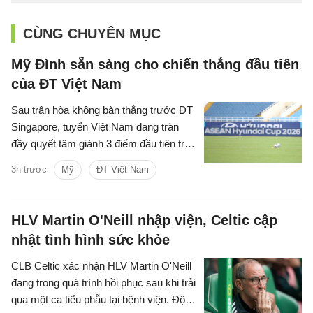
CÙNG CHUYÊN MỤC
Mỹ Đình sẵn sàng cho chiến thắng đầu tiên
của ĐT Việt Nam
Sau trận hòa không bàn thắng trước ĐT
Singapore, tuyển Việt Nam đang tràn
đầy quyết tâm giành 3 điểm đầu tiên trên
SVĐ Mỹ Đình tại ASEAN Cup 2026.
3h trước
Mỹ
ĐT Việt Nam
HLV Martin O'Neill nhập viện, Celtic cập
nhật tình hình sức khỏe
CLB Celtic xác nhận HLV Martin O'Neill
đang trong quá trình hồi phục sau khi trải
qua một ca tiểu phẫu tại bệnh viện. Đội