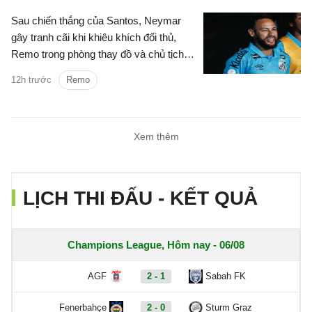
Sau chiến thắng của Santos, Neymar
gây tranh cãi khi khiêu khích đối thủ,
Remo trong phòng thay đồ và chủ tịch
Remo đã dọa kiện tiền đạo này.
12h trước
Remo
Xem thêm
LỊCH THI ĐẤU - KẾT QUẢ
Champions League, Hôm nay - 06/08
AGF
2 - 1
Sabah FK
Fenerbahçe
2 - 0
Sturm Graz