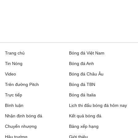
HJK Helsinki
23:00
Motherwell
Jablonec
23:00
RFS
Paide Linnameeskond
23:00
Rapid Wien
FC Noah
23:00
Sion
Trang chủ
Bóng đá Việt Nam
CFR Cluj
23:30
Tromsoe
Tin Nóng
Bóng đá Anh
Video
Bóng đá Châu Âu
Concacaf League Cup, Hôm nay - 06/08
Trên đường Pitch
Bóng đá TBN
Inter Miami CF
4 - 2
Atletico de San Luis
Trực tiếp
Bóng đá Italia
Monterrey
1 - 2
Orlando City
Bình luận
Lịch thi đấu bóng đá hôm nay
Nhận định bóng đá
Kết quả bóng đá
FC Dallas
2 - 0
Queretaro FC
Chuyển nhượng
Bảng xếp hạng
Nashville SC
0 - 1
Leon
Hậu trường
Giới thiệu