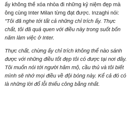
ấy không thể xóa nhòa đi những kỷ niệm đẹp mà
ông cùng Inter Milan từng đạt được. Inzaghi nói:
"Tôi đã nghe tới tất cả những chỉ trích ấy. Thực
chất, tôi đã quá quen với điều này trong suốt bốn
năm làm việc ở Inter.
Thực chất, chừng ấy chỉ trích không thể nào sánh
được với những điều tốt đẹp tôi có được tại nơi đây.
Tôi muốn nói tới người hâm mộ, cầu thủ và tôi biết
mình sẽ nhớ mọi điều về đội bóng này. Kể cả đó có
là những lời đổ lỗi thiếu công bằng nhất.