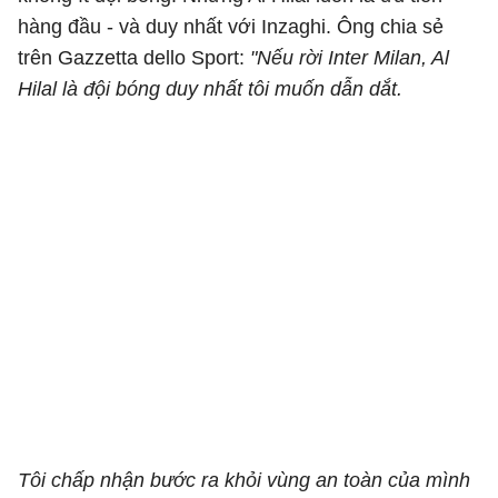
hàng đầu - và duy nhất với Inzaghi. Ông chia sẻ
trên Gazzetta dello Sport:
"Nếu rời Inter Milan, Al
Hilal là đội bóng duy nhất tôi muốn dẫn dắt.
Tôi chấp nhận bước ra khỏi vùng an toàn của mình