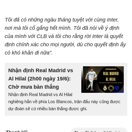
Tôi đã có những ngàu tháng tuyệt vời cùng Inter,
nơi mà tôi cố gắng hết mình. Tôi đã nói về ý định
của mình với CLB và tôi cho rằng rời Inter là quyết
định chính xác cho mọi người, dù cho quyết định ấy
có khó khăn đi nữa".
Nhận định Real Madrid vs
Al Hilal (2h00 ngày 19/6):
Chờ mưa bàn thắng
Nhận định Real Madrid vs Al Hilal
nghiêng hẳn về phía Los Blancos, trận đấu này cũng được
dự đoán sẽ có nhiều bàn thắng được ghi.