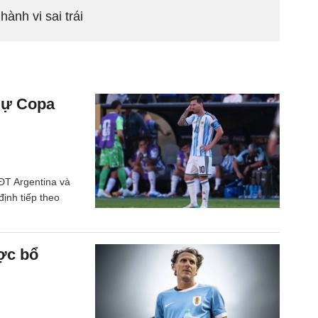
ành vi sai trái
dự Copa
ĐT Argentina và
ịnh tiếp theo
ợc bổ