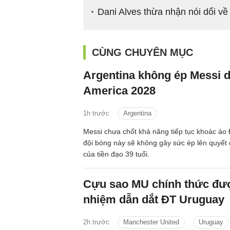
Dani Alves thừa nhận nói dối về h
CÙNG CHUYÊN MỤC
Argentina không ép Messi 
America 2028
1h trước
Argentina
Messi chưa chốt khả năng tiếp tục khoác áo 
đội bóng này sẽ không gây sức ép lên quyết đ
của tiền đạo 39 tuổi.
Cựu sao MU chính thức đư
nhiệm dẫn dắt ĐT Uruguay
2h trước
Manchester United
Uruguay