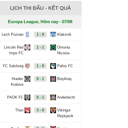
LỊCH THI ĐẤU - KẾT QUẢ
Europa League, Hôm nay - 07/08
Lech Poznan
1 - 0
Klaksvik
Lincoln Red
1 - 1
Omonia
Imps FC
Nicosia
FC Salzburg
1 - 0
Pafos FC
Hradec
0 - 1
Beşiktaş
Kralove
PAOK FC
0 - 1
Anderlecht
Thun
3 - 0
Vikingur
Reykjavik