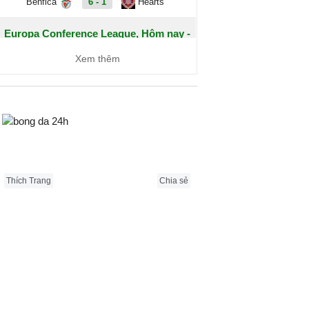
Benfica
6 - 1
Hearts
Europa Conference League, Hôm nay -
07/08
Xem thêm
Dynamo Kyiv
1 - 0
Qarabag
FC Sheriff
1 - 3
St. Gallen
Bongda24h.vn
Inter Club
2 - 0
Flora Tallinn
d'Escaldes
Thích Trang
Chia sẻ
Debrecen
0 - 3
FC
Copenhagen
Zalgiris
2 - 5
Hajduk Split
Vilnius
Riga FC
1 - 0
Gyori ETO
IFK
0 - 1
Gent