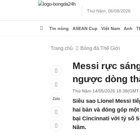
Thứ Năm, 06/08/2026
Tin nóng
ASEAN Cup
Việt Nam
Anh
T
Trang chủ
Bóng đá Thế Giới
Messi rực sáng
ngược dòng thắ
Thứ Năm 14/05/2026 18:38(GMT
Zalo
Siêu sao Lionel Messi tiế
hai bàn và đóng góp một 
bại Cincinnati với tỷ số 5
Năm.