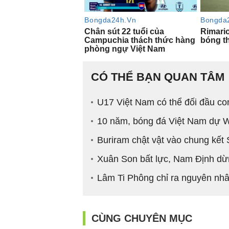
CÓ THỂ BẠN QUAN TÂM
U17 Việt Nam có thể đối đầu con
10 năm, bóng đá Việt Nam dự W
Buriram chật vật vào chung kết
Xuân Son bất lực, Nam Định d
Lâm Ti Phông chỉ ra nguyên nh
CÙNG CHUYÊN MỤC