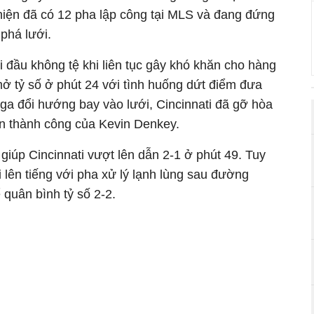
hiện đã có 12 pha lập công tại MLS và đang đứng
phá lưới.
i đầu không tệ khi liên tục gây khó khăn cho hàng
mở tỷ số ở phút 24 với tình huống dứt điểm đưa
a đổi hướng bay vào lưới, Cincinnati đã gỡ hòa
n thành công của Kevin Denkey.
giúp Cincinnati vượt lên dẫn 2-1 ở phút 49. Tuy
i lên tiếng với pha xử lý lạnh lùng sau đường
quân bình tỷ số 2-2.