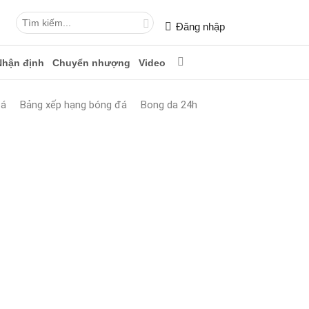
Đăng nhập
Nhận định
Chuyển nhượng
Video
đá
Bảng xếp hạng bóng đá
Bong da 24h