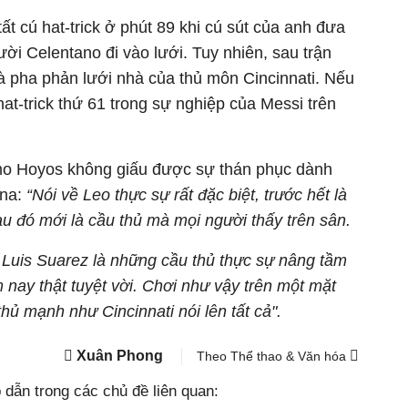
t cú hat-trick ở phút 89 khi cú sút của anh đưa
ười Celentano đi vào lưới. Tuy nhiên, sau trận
à pha phản lưới nhà của thủ môn Cincinnati. Nếu
at-trick thứ 61 trong sự nghiệp của Messi trên
rmo Hoyos không giấu được sự thán phục dành
ina:
“Nói về Leo thực sự rất đặc biệt, trước hết là
au đó mới là cầu thủ mà mọi người thấy trên sân.
 Luis Suarez là những cầu thủ thực sự nâng tầm
nay thật tuyệt vời. Chơi như vậy trên một mặt
hủ mạnh như Cincinnati nói lên tất cả".
Xuân Phong
Theo Thể thao & Văn hóa
dẫn trong các chủ đề liên quan: