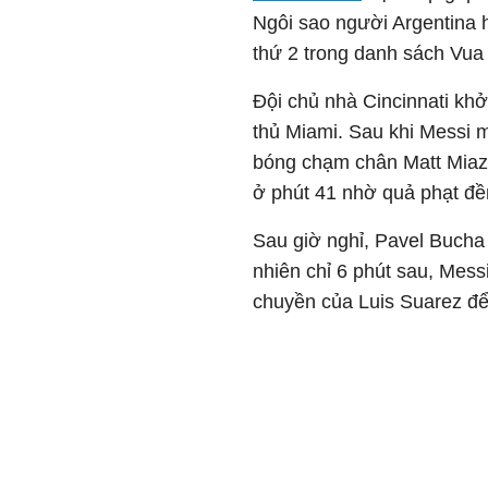
Ngôi sao người Argentina 
thứ 2 trong danh sách Vua 
Đội chủ nhà Cincinnati khở
thủ Miami. Sau khi Messi 
bóng chạm chân Matt Miazg
ở phút 41 nhờ quả phạt đề
Sau giờ nghỉ, Pavel Bucha 
nhiên chỉ 6 phút sau, Mess
chuyền của Luis Suarez để 