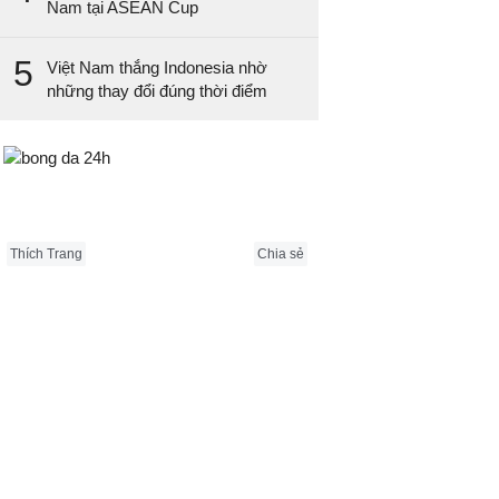
Nam tại ASEAN Cup
Linnameesko
5
FC Noah
23:00
Sion
Việt Nam thắng Indonesia nhờ
những thay đổi đúng thời điểm
Concacaf League Cup, Hôm nay - 06/08
Bongda24h.vn
Inter Miami
4 - 2
Atletico de
CF
San Luis
Monterrey
1 - 2
Orlando City
Thích Trang
Chia sẻ
FC Dallas
2 - 0
Queretaro FC
Nashville SC
0 - 1
Leon
Toluca
3 - 0
Seattle
Sounders FC
Los Angeles
1 - 1
CD
FC
Guadalajara