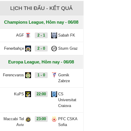
LỊCH THI ĐẤU - KẾT QUẢ
Champions League, Hôm nay - 06/08
AGF
2 - 1
Sabah FK
Fenerbahçe
2 - 0
Sturm Graz
Europa League, Hôm nay - 06/08
Ferencvaros
1 - 0
Gornik
Zabrze
KuPS
22:00
CS
Universitat
Craiova
Maccabi Tel
23:00
PFC CSKA
Aviv
Sofia