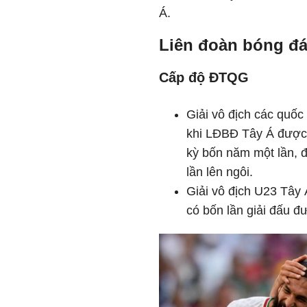
Á.
Liên đoàn bóng đá
Cấp độ ĐTQG
Giải vô địch các quốc
khi LĐBĐ Tây Á được k
kỳ bốn năm một lần, đ
lần lên ngôi.
Giải vô địch U23 Tây 
có bốn lần giải đấu đ