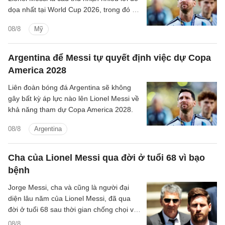
dọa nhất tại World Cup 2026, trong đó có
cả cảnh báo về một vụ tấn công tự sát.
08/8
Mỹ
Argentina để Messi tự quyết định việc dự Copa
America 2028
Liên đoàn bóng đá Argentina sẽ không
gây bất kỳ áp lực nào lên Lionel Messi về
khả năng tham dự Copa America 2028.
08/8
Argentina
Cha của Lionel Messi qua đời ở tuổi 68 vì bạo
bệnh
Jorge Messi, cha và cũng là người đại
diện lâu năm của Lionel Messi, đã qua
đời ở tuổi 68 sau thời gian chống chọi với
căn bệnh ung thư tuyến tụy.
08/8