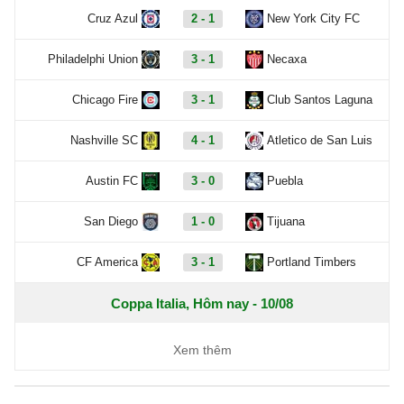
Cruz Azul
2 - 1
New York City FC
Philadelphi Union
3 - 1
Necaxa
Chicago Fire
3 - 1
Club Santos Laguna
Nashville SC
4 - 1
Atletico de San Luis
Austin FC
3 - 0
Puebla
San Diego
1 - 0
Tijuana
CF America
3 - 1
Portland Timbers
Coppa Italia, Hôm nay - 10/08
S.S. Arezzo
2 - 0
Union Brescia
Xem thêm
Benevento
5 - 3
Ravenna