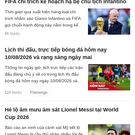
FIFA chỉ trích kế hoạch hạ bệ chủ tịch Infantino
Thời gian qua xuất hiện hàng loạt chỉ
trích nhắm vào Gianni Infantino và FIFA
gọi chuỗi hành động này nằm trong kế
hoạch hạ bệ chủ tịch cơ quan này.
6h trước
Lịch thi đấu, trực tiếp bóng đá hôm nay
10/08/2026 và rạng sáng ngày mai
Thông tin ngày giờ, lịch trực tiếp các trận
đấu đáng chú ý sẽ có trong lịch thi đấu
bóng đá hôm nay ngày 10/08/2026 và
rạng sáng mai cùng kênh phát sóng trực
11h trước
Flamengo
tiếp.
Hé lộ âm mưu ám sát Lionel Messi tại World
Cup 2026
Báo cáo an ninh của cảnh sát Mỹ tiết lộ
Lionel Messi là cầu thủ nhận nhiều lời đe