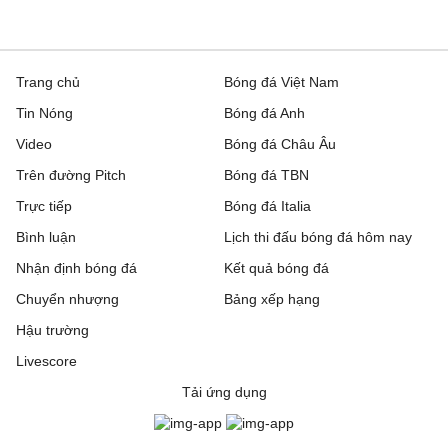
VĐQG Bồ Đào Nha, Hôm nay - 10/08
FC Porto
2 - 0
Alverca
Trang chủ
Bóng đá Việt Nam
Tin Nóng
Bóng đá Anh
VĐQG Bỉ, Hôm nay - 10/08
Video
Bóng đá Châu Âu
Royal Antwerp
2 - 1
SK Beveren
Trên đường Pitch
Bóng đá TBN
Trực tiếp
VĐQG Argentina, Hôm nay - 10/08
Bóng đá Italia
Bình luận
Lịch thi đấu bóng đá hôm nay
San Lorenzo de
0 - 2
CA Huracan
Nhận định bóng đá
Kết quả bóng đá
Almagro
Chuyển nhượng
Bảng xếp hạng
VĐQG Brazil, Hôm nay - 10/08
Hậu trường
Livescore
Bahia
0 - 0
Vasco da Gama
Tải ứng dụng
Palmeiras
0 - 0
Internacion