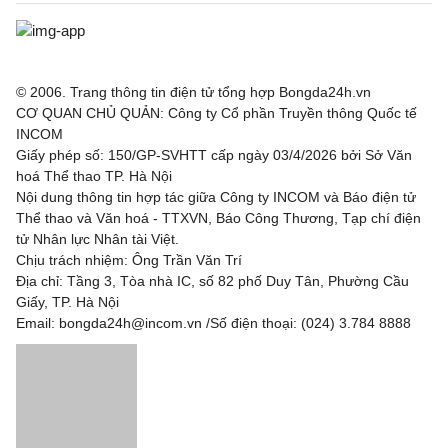
VĐQG Bồ Đào Nha, Hôm nay - 10/08
Benfica
2 - 2
Academico Viseu
© 2006. Trang thông tin điện tử tổng hợp Bongda24h.vn
Gil Vicente
1 - 0
Rio Ave
CƠ QUAN CHỦ QUẢN: Công ty Cổ phần Truyền thông Quốc tế
INCOM
Moreirense
2 - 2
SC Braga
Giấy phép số: 150/GP-SVHTT cấp ngày 03/4/2026 bởi Sở Văn
hoá Thể thao TP. Hà Nội
VĐQG Argentina, Hôm nay - 10/08
Nội dung thông tin hợp tác giữa Công ty INCOM và Báo điện tử
Thể thao và Văn hoá - TTXVN, Báo Công Thương, Tạp chí điện
Defensa y Justicia
2 - 1
Newell's Old Boys
tử Nhân lực Nhân tài Việt.
Chịu trách nhiệm: Ông Trần Văn Trí
Gimnasia LP
2 - 0
Barracas Central
Địa chỉ: Tầng 3, Tòa nhà IC, số 82 phố Duy Tân, Phường Cầu
Giấy, TP. Hà Nội
VĐQG Brazil, Hôm nay - 10/08
Email: bongda24h@incom.vn /Số điện thoại: (024) 3.784 8888
RB Bragantino
0 - 2
Corinthians
Santos FC
0 - 2
Athletico Paranaense