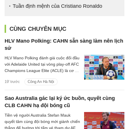
Tuần định mệnh của Cristiano Ronaldo
CÙNG CHUYÊN MỤC
HLV Mano Polking: CAHN sẵn sàng làm nên lịch
sử
HLV Mano Polking đánh giá cuộc đối đầu
với Adelaide United tại vòng play-off AFC
Champions League Elite (ACLE) là cơ hội
để CLB CAHN khẳng định tham vọng trên
19' trước
Công An Hà Nội
sân chơi châu lục.
Sao Australia gác lại ký ức buồn, quyết cùng
CLB CAHN hạ đội bóng cũ
Tiền vệ người Australia Stefan Mauk
quyết tâm cùng đội bóng mới giành chiến
thắng để hướng tới tấm vé tham dự AFC