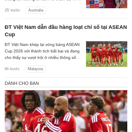
Champions League Elite (ACLE).
25' trước
Australia
ĐT Việt Nam dẫn đầu hàng loạt chỉ số tại ASEAN
Cup
ĐT Việt Nam khép lại vòng bảng ASEAN
Cup 2026 với thành tích bất bại và đang
cho thấy sự vượt trội ở nhiều thông số
chuyên môn trước khi chạm trán
6h trước
Malaysia
Malaysia tại bán kết.