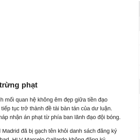
trừng phạt
 mối quan hệ không êm đẹp giữa tiền đạo
iếp tục trở thành đề tài bàn tán của dư luận.
háp nhận án phạt từ phía ban lãnh đạo đội bóng.
l Madrid đã bị gạch tên khỏi danh sách đăng ký
tihad. HLV Marcelo Gallardo không đăng ký