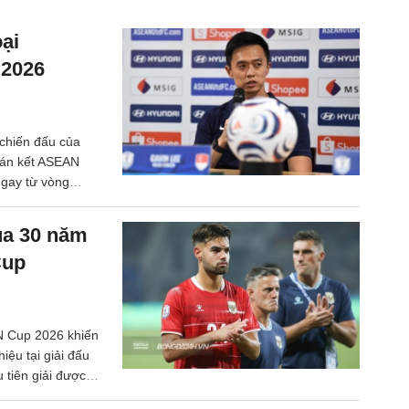
ại
 2026
 chiến đấu của
 bán kết ASEAN
ngay từ vòng
qua 30 năm
Cup
AN Cup 2026 khiến
iệu tại giải đấu
tiên giải được tổ