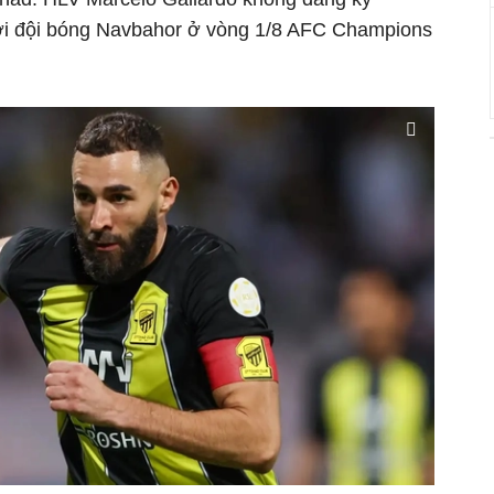
với đội bóng Navbahor ở vòng 1/8 AFC Champions