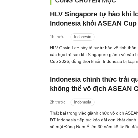
CÙNG CHUYÊN MỤC
HLV Singapore tự hào khi lo
Indonesia khỏi ASEAN Cup
1h trước
Indonesia
HLV Gavin Lee bày tỏ sự tự hào về tinh thần
các học trò sau khi Singapore giành vé vào
Cup 2026, đồng thời khiến Indonesia bị loại 
bảng.
Indonesia chính thức trải 
không thể vô địch ASEAN 
2h trước
Indonesia
Thất bại trong việc giành chức vô địch ASE
ĐT Indonesia tiếp tục kéo dài cơn khát danh h
số một Đông Nam Á lên 30 năm kể từ lần đầu 
chức.