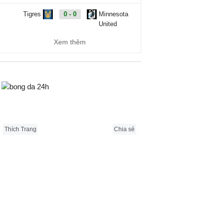
Tigres
0 - 0
Minnesota
United
Xem thêm
Vancouver
1 - 3
FC Juarez
Whitecaps
Carabao Cup, Hôm nay - 08/08
Bongda24h.vn
Cambridge
19:00
Barnet
United
Thích Trang
Chia sẻ
QPR
20:00
Millwall
AFC
21:00
Newport
Wimbledon
County
Barnsley
21:00
Wigan
Athletic
Bradford City
21:00
Rochdale