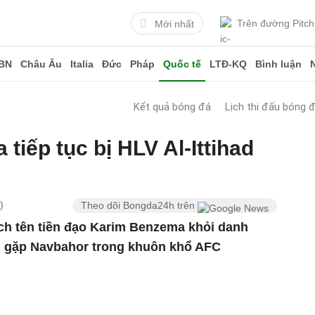
Trên đường Pitch
Mới nhất
BN
Châu Âu
Italia
Đức
Pháp
Quốc tế
LTĐ-KQ
Bình luận
Kết quả bóng đá
Lịch thi đấu bóng 
tiếp tục bị HLV Al-Ittihad
)
Theo dõi Bongda24h trên
ch tên tiền đạo Karim Benzema khỏi danh
ận gặp Navbahor trong khuôn khổ AFC