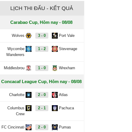
LỊCH THI ĐẤU - KẾT QUẢ
Carabao Cup, Hôm nay - 08/08
Wolves
3 - 0
Port Vale
Wycombe
1 - 2
Stevenage
Wanderers
Middlesbrou
1 - 0
Wrexham
Concacaf League Cup, Hôm nay - 08/08
Charlotte
2 - 0
Atlas
Columbus
2 - 1
Pachuca
Crew
FC Cincinnati
2 - 0
Pumas