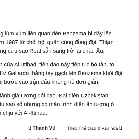
ng lùm xùm liên quan đến Benzema bị đẩy lên
ăm 1987 từ chối hội quân cùng đồng đội. Thậm
rằng cựu sao Real sẵn sàng trở lại châu Âu.
h của Al-Ittihad, tiền đạo này tiếp tục bỏ tập, tỏ
HLV Gallardo thẳng tay gạch tên Benzema khỏi đội
bị bước vào trận đấu không hề đơn giản.
đánh giá tương đối cao. Đại diện Uzbekistan
ều sao số nhưng có màn trình diễn ấn tượng ở
chịu với Al-Ittihad.
Thanh Vũ
Theo Thể thao & Văn hóa