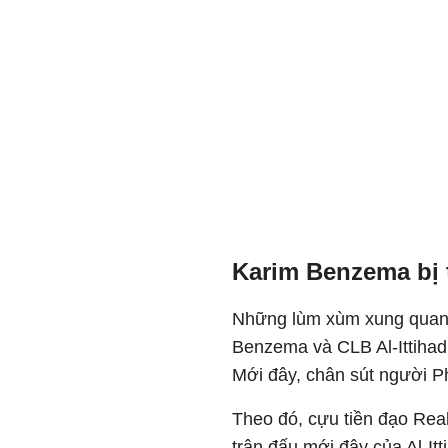
Karim Benzema bị 
Những lùm xùm xung quanh
Benzema và CLB Al-Ittihad t
Mới đây, chân sút người P
Theo đó, cựu tiền đạo Rea
trận đấu mới đây của Al-It