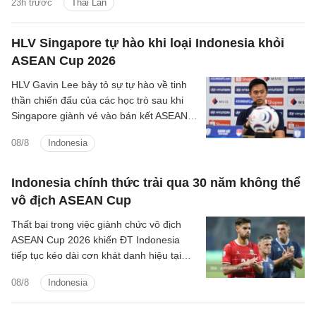
23h trước
Thái Lan
HLV Singapore tự hào khi loại Indonesia khỏi
ASEAN Cup 2026
HLV Gavin Lee bày tỏ sự tự hào về tinh
thần chiến đấu của các học trò sau khi
Singapore giành vé vào bán kết ASEAN
Cup 2026, đồng thời khiến Indonesia bị
08/8
Indonesia
loại ngay từ vòng bảng.
Indonesia chính thức trải qua 30 năm không thể
vô địch ASEAN Cup
Thất bại trong việc giành chức vô địch
ASEAN Cup 2026 khiến ĐT Indonesia
tiếp tục kéo dài cơn khát danh hiệu tại
giải đấu số một Đông Nam Á lên 30 năm
08/8
Indonesia
kể từ lần đầu tiên giải được tổ chức.