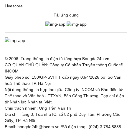
Livescore
Sochaux
0 - 3
Saint-Etien
Tải ứng dụng
VĐQG Bồ Đào Nha, Hôm nay - 09/08
Vitoria de Guimaraes
0 - 1
Arouca
VĐQG Argentina, Hôm nay - 09/08
© 2006. Trang thông tin điện tử tổng hợp Bongda24h.vn
CƠ QUAN CHỦ QUẢN: Công ty Cổ phần Truyền thông Quốc tế
Atletico Tucuman
1 - 2
Sarmiento
INCOM
Giấy phép số: 150/GP-SVHTT cấp ngày 03/4/2026 bởi Sở Văn
Deportivo Riestra
2 - 0
Estudiantes de la
hoá Thể thao TP. Hà Nội
Plata
Nội dung thông tin hợp tác giữa Công ty INCOM và Báo điện tử
Thể thao và Văn hoá - TTXVN, Báo Công Thương, Tạp chí điện
VĐQG Bỉ, Hôm nay - 09/08
tử Nhân lực Nhân tài Việt.
Chịu trách nhiệm: Ông Trần Văn Trí
St.Truiden
1 - 1
Lommel
Địa chỉ: Tầng 3, Tòa nhà IC, số 82 phố Duy Tân, Phường Cầu
Giấy, TP. Hà Nội
Westerlo
1 - 5
Union St.Gilloise
Email: bongda24h@incom.vn /Số điện thoại: (024) 3.784 8888