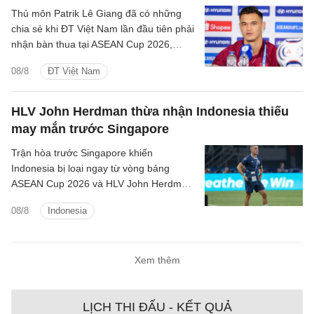
Thủ môn Patrik Lê Giang đã có những
chia sẻ khi ĐT Việt Nam lần đầu tiên phải
nhận bàn thua tại ASEAN Cup 2026,
nhưng cho rằng đây là một phần của
08/8
ĐT Việt Nam
bóng đá và toàn đội sẽ nhanh chóng
phân tích để cải thiện.
HLV John Herdman thừa nhận Indonesia thiếu
may mắn trước Singapore
Trận hòa trước Singapore khiến
Indonesia bị loại ngay từ vòng bảng
ASEAN Cup 2026 và HLV John Herdman
thừa nhận đội bóng của ông thiếu may
08/8
Indonesia
mắn.
Xem thêm
LỊCH THI ĐẤU - KẾT QUẢ