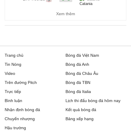
Ascoli
3 - 1
Potenza
Xem thêm
Ligue 2, Hôm nay - 09/08
Boulogne
0 - 0
Nancy
Clermont Foot 63
0 - 0
Reims
Trang chủ
Bóng đá Việt Nam
Tin Nóng
Bóng đá Anh
Dunkerque
4 - 2
Grenoble
Video
Bóng đá Châu Âu
Metz
2 - 1
Guingamp
Trên đường Pitch
Bóng đá TBN
Trực tiếp
Montpellier
1 - 1
Bóng đá Italia
Dijon
Bình luận
Lịch thi đấu bóng đá hôm nay
Nantes
0 - 1
Red Star
Nhận định bóng đá
Kết quả bóng đá
Pau
0 - 1
FC Annecy
Chuyển nhượng
Bảng xếp hạng
Hậu trường
Rodez
3 - 1
Laval