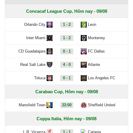
Concacaf League Cup, Hôm nay - 09/08
Orlando City
1 - 2
Leon
Inter Miami
1 - 2
Monterrey
CD Guadalajara
0 - 1
FC Dallas
Real Salt Lake
4 - 0
Atlante
Toluca
0 - 1
Los Angeles FC
Carabao Cup, Hôm nay - 09/08
Mansfield Town
22:00
Sheffield United
Coppa Italia, Hôm nay - 09/08
L.R. Vicenza
1 - 1
Catania