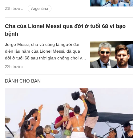
21h trước
Argentina
Cha của Lionel Messi qua đời ở tuổi 68 vì bạo
bệnh
Jorge Messi, cha và cũng là người đại
diện lâu năm của Lionel Messi, đã qua
đời ở tuổi 68 sau thời gian chống chọi với
căn bệnh ung thư tuyến tụy.
22h trước