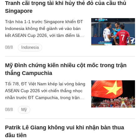
Tranh cãi trọng tài khi hủy thẻ đỏ của cầu thủ
Singapore
Trận hòa 1-1 trước Singapore khiến ĐT
Indonesia không thể giành vé vào bán
kết ASEAN Cup 2026, với tâm điểm là
quyết định thay đổi của trọng tài Abdullah
08/8
Indonesia
Salim.
Mỹ Đình chứng kiến nhiều cột mốc trong trận
thắng Campuchia
Tối 7/8, ĐT Việt Nam khép lại vòng bảng
ASEAN Cup 2026 với chiến thắng nhọc
nhằn trước ĐT Campuchia, trong trận
đấu có nhiều điều đáng chú ý.
08/8
Mỹ
Patrik Lê Giang không vui khi nhận bàn thua
đầu tiên