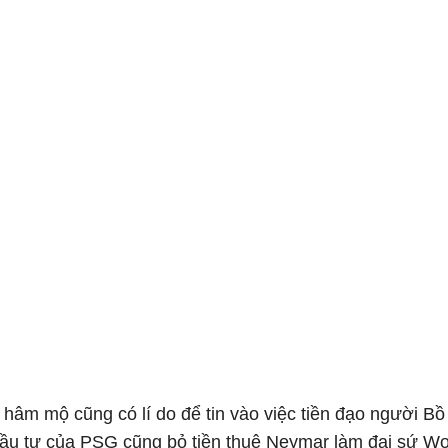
i hâm mộ cũng có lí do để tin vào việc tiền đạo người B
đầu tư của PSG cũng bỏ tiền thuê Neymar làm đại sứ Wo