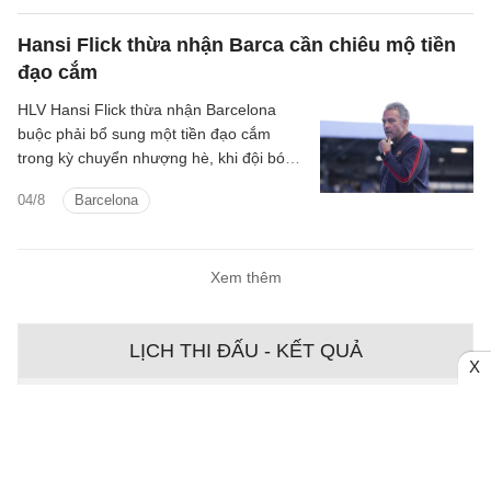
Hansi Flick thừa nhận Barca cần chiêu mộ tiền
đạo cắm
HLV Hansi Flick thừa nhận Barcelona
buộc phải bổ sung một tiền đạo cắm
trong kỳ chuyển nhượng hè, khi đội bóng
vẫn đang tìm kiếm người thay thế Robert
04/8
Barcelona
Lewandowski.
Xem thêm
LỊCH THI ĐẤU - KẾT QUẢ
X
Ngày - 08/08
Chưa có dữ liệu trận đấu