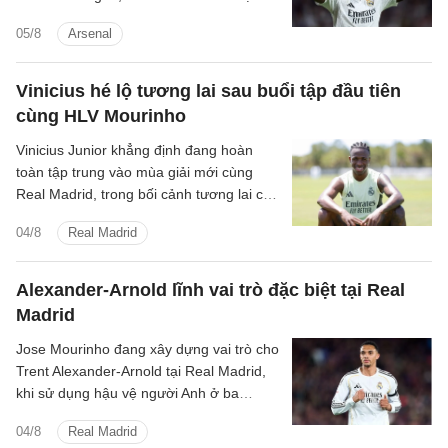
ngôi sao Vinicius Junior của Real Madrid.
05/8
Arsenal
Vinicius hé lộ tương lai sau buổi tập đầu tiên
cùng HLV Mourinho
Vinicius Junior khẳng định đang hoàn
toàn tập trung vào mùa giải mới cùng
Real Madrid, trong bối cảnh tương lai của
anh vẫn chưa được định đoạt.
04/8
Real Madrid
Alexander-Arnold lĩnh vai trò đặc biệt tại Real
Madrid
Jose Mourinho đang xây dựng vai trò cho
Trent Alexander-Arnold tại Real Madrid,
khi sử dụng hậu vệ người Anh ở ba
nhiệm vụ trong hệ thống chiến thuật.
04/8
Real Madrid