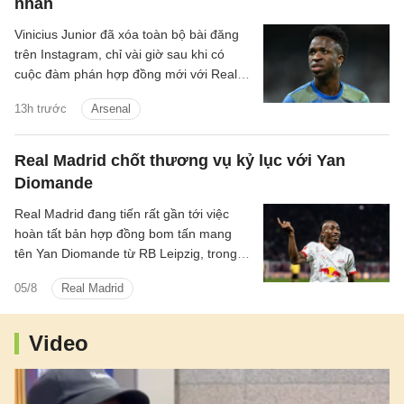
nhân
Vinicius Junior đã xóa toàn bộ bài đăng
trên Instagram, chỉ vài giờ sau khi có
cuộc đàm phán hợp đồng mới với Real
Madrid.
13h trước
Arsenal
Real Madrid chốt thương vụ kỷ lục với Yan
Diomande
Real Madrid đang tiến rất gần tới việc
hoàn tất bản hợp đồng bom tấn mang
tên Yan Diomande từ RB Leipzig, trong
một thương vụ hứa hẹn sẽ đi vào lịch sử
05/8
Real Madrid
chuyển nhượng của cả hai đội bóng.
Video