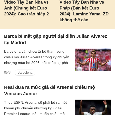
Video Tây Ban Nha vs
Video Tây Ban Nha vs
Anh (Chung kết Euro
Pháp (Bán kết Euro
2024): Cao trào hiệp 2
2024): Lamine Yamal ZD
không thể cản
Barca bí mật gặp người đại diện Julian Alvarez
tại Madrid
Barcelona vẫn chưa từ bỏ tham vọng
chiêu mộ Julian Alvarez trong kỳ chuyển
nhượng mùa hè 2026, bất chấp sự phản
đối quyết liệt từ Atletico Madrid.
05/8
Barcelona
Real đưa ra mức giá để Arsenal chiêu mộ
Vinicius Junior
Theo ESPN, Arsenal sẽ phải bỏ ra một
khoản phí chuyển nhượng kỷ lục tại
Premier League, nếu muốn chiêu mộ