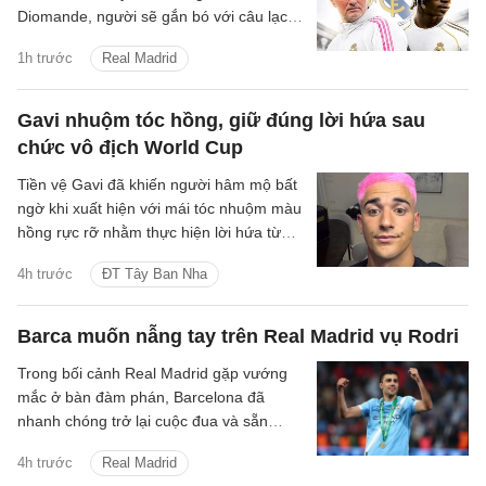
Diomande, người sẽ gắn bó với câu lạc
bộ trong 7 mùa giải tiếp theo, cho đến
1h trước
Real Madrid
ngày 30 tháng 6 năm 2033.
Gavi nhuộm tóc hồng, giữ đúng lời hứa sau
chức vô địch World Cup
Tiền vệ Gavi đã khiến người hâm mộ bất
ngờ khi xuất hiện với mái tóc nhuộm màu
hồng rực rỡ nhằm thực hiện lời hứa từng
đưa ra nếu tuyển Tây Ban Nha vô địch
4h trước
ĐT Tây Ban Nha
World Cup 2026.
Barca muốn nẫng tay trên Real Madrid vụ Rodri
Trong bối cảnh Real Madrid gặp vướng
mắc ở bàn đàm phán, Barcelona đã
nhanh chóng trở lại cuộc đua và sẵn
sàng cạnh tranh để giành chữ ký của tiền
4h trước
Real Madrid
vệ Rodri.