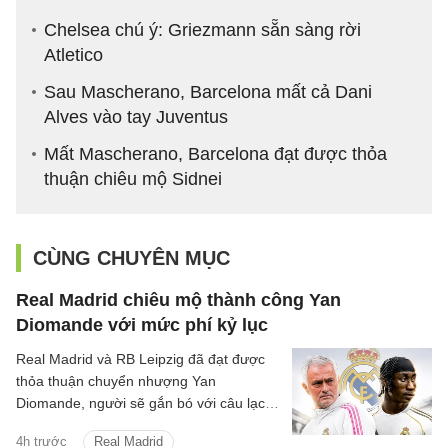
Chelsea chú ý: Griezmann sẵn sàng rời
Atletico
Sau Mascherano, Barcelona mất cả Dani
Alves vào tay Juventus
Mất Mascherano, Barcelona đạt được thỏa
thuận chiêu mộ Sidnei
CÙNG CHUYÊN MỤC
Real Madrid chiêu mộ thành công Yan
Diomande với mức phí kỷ lục
Real Madrid và RB Leipzig đã đạt được
thỏa thuận chuyển nhượng Yan
Diomande, người sẽ gắn bó với câu lạc
bộ trong 7 mùa giải tiếp theo, cho đến
4h trước
Real Madrid
ngày 30 tháng 6 năm 2033.