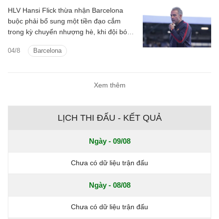
HLV Hansi Flick thừa nhận Barcelona
buộc phải bổ sung một tiền đạo cắm
trong kỳ chuyển nhượng hè, khi đội bóng
vẫn đang tìm kiếm người thay thế Robert
04/8
Barcelona
Lewandowski.
Xem thêm
LỊCH THI ĐẤU - KẾT QUẢ
Ngày - 09/08
Chưa có dữ liệu trận đấu
Ngày - 08/08
Chưa có dữ liệu trận đấu