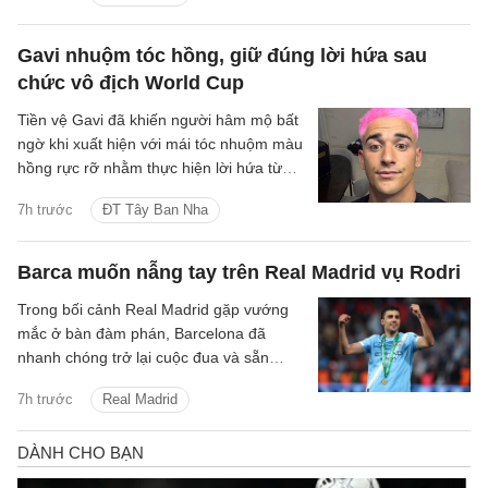
Gavi nhuộm tóc hồng, giữ đúng lời hứa sau
chức vô địch World Cup
Tiền vệ Gavi đã khiến người hâm mộ bất
ngờ khi xuất hiện với mái tóc nhuộm màu
hồng rực rỡ nhằm thực hiện lời hứa từng
đưa ra nếu tuyển Tây Ban Nha vô địch
7h trước
ĐT Tây Ban Nha
World Cup 2026.
Barca muốn nẫng tay trên Real Madrid vụ Rodri
Trong bối cảnh Real Madrid gặp vướng
mắc ở bàn đàm phán, Barcelona đã
nhanh chóng trở lại cuộc đua và sẵn
sàng cạnh tranh để giành chữ ký của tiền
7h trước
Real Madrid
vệ Rodri.