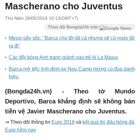
Mascherano cho Juventus
Thứ Năm 26/05/2016 10:13(GMT+7)
Theo dõi Bongda24h trên
Messi gây sốc: "Barca cho tôi tất cả nhưng sẽ có ngày tôi
ra đi"
Các đội bóng Anh tranh giành sao trẻ lò La Masia
Barca mở tiệc linh đình tại Nou Camp mừng cú đúp danh
hiệu
(Bongda24h.vn) - Theo tờ Mundo
Deportivo, Barca khẳng định sẽ không bán
tiền vệ Javier Mascherano cho Juventus.
⇒ Theo dõi thông tin
Euro 2016
và
kết quả thi đấu bóng đá
Euro hôm nay