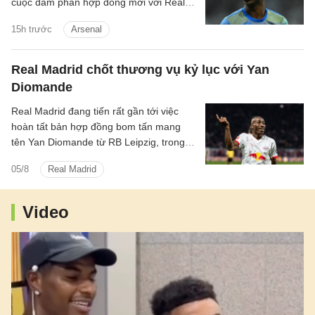
cuộc đàm phán hợp đồng mới với Real
Madrid.
15h trước
Arsenal
Real Madrid chốt thương vụ kỷ lục với Yan
Diomande
Real Madrid đang tiến rất gần tới việc
hoàn tất bản hợp đồng bom tấn mang
tên Yan Diomande từ RB Leipzig, trong
một thương vụ hứa hẹn sẽ đi vào lịch sử
05/8
Real Madrid
chuyển nhượng của cả hai đội bóng.
Video