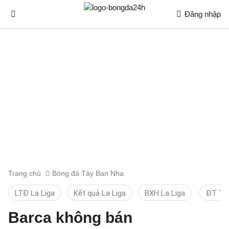
Đăng nhập
Trang chủ
Bóng đá Tây Ban Nha
LTĐ La Liga
Kết quả La Liga
BXH La Liga
ĐT TB
Barca không bán