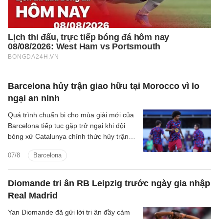
Barcelona hủy trận giao hữu tại Morocco vì lo
ngại an ninh
Quá trình chuẩn bị cho mùa giải mới của
Barcelona tiếp tục gặp trở ngại khi đội
bóng xứ Catalunya chính thức hủy trận
giao hữu với IR Tangier vì những lo ngại
07/8
Barcelona
liên quan đến tình hình an ninh tại khu
vực Bắc Phi.
Diomande tri ân RB Leipzig trước ngày gia nhập
Real Madrid
Yan Diomande đã gửi lời tri ân đầy cảm