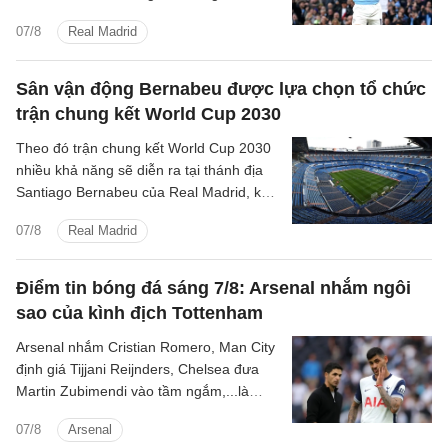
điều khoản cá nhân và mức phí chuyển
07/8
Real Madrid
nhượng.
Sân vận động Bernabeu được lựa chọn tổ chức
trận chung kết World Cup 2030
Theo đó trận chung kết World Cup 2030
nhiều khả năng sẽ diễn ra tại thánh địa
Santiago Bernabeu của Real Madrid, kết
thúc những tranh cãi kéo dài giữa các
07/8
Real Madrid
quốc gia đồng chủ nhà.
Điểm tin bóng đá sáng 7/8: Arsenal nhắm ngôi
sao của kình địch Tottenham
Arsenal nhắm Cristian Romero, Man City
định giá Tijjani Reijnders, Chelsea đưa
Martin Zubimendi vào tầm ngắm,...là
những tin tức bóng đá nổi bật trong Điểm
07/8
Arsenal
tin bóng đá sáng 31/7.