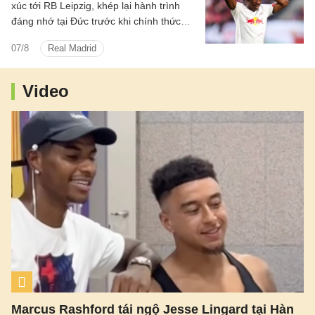
xúc tới RB Leipzig, khép lại hành trình
đáng nhớ tại Đức trước khi chính thức
bước sang chương mới cùng Real
07/8
Real Madrid
Madrid.
Video
Marcus Rashford tái ngộ Jesse Lingard tại Hàn