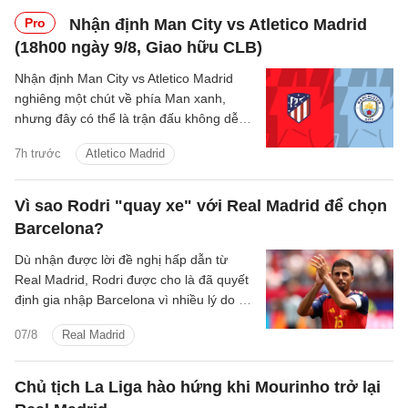
Pro
Nhận định Man City vs Atletico Madrid
(18h00 ngày 9/8, Giao hữu CLB)
Nhận định Man City vs Atletico Madrid
nghiêng một chút về phía Man xanh,
nhưng đây có thể là trận đấu không dễ
dàng với thầy trò Enzo Maresca.
7h trước
Atletico Madrid
Vì sao Rodri "quay xe" với Real Madrid để chọn
Barcelona?
Dù nhận được lời đề nghị hấp dẫn từ
Real Madrid, Rodri được cho là đã quyết
định gia nhập Barcelona vì nhiều lý do cả
về chuyên môn lẫn tài chính.
07/8
Real Madrid
Chủ tịch La Liga hào hứng khi Mourinho trở lại