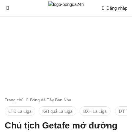
Đăng nhập
Trang chủ
Bóng đá Tây Ban Nha
LTĐ La Liga
Kết quả La Liga
BXH La Liga
ĐT TB
Chủ tịch Getafe mở đường