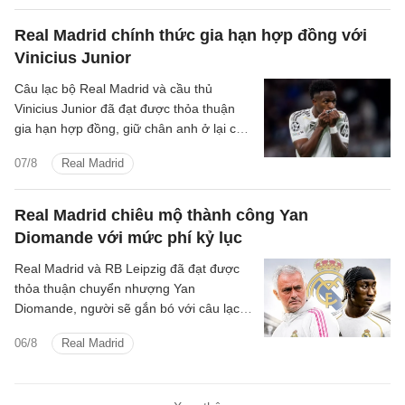
Real Madrid chính thức gia hạn hợp đồng với
Vinicius Junior
Câu lạc bộ Real Madrid và cầu thủ
Vinicius Junior đã đạt được thỏa thuận
gia hạn hợp đồng, giữ chân anh ở lại câu
lạc bộ đến ngày 30 tháng 6 năm 2032.
07/8
Real Madrid
Real Madrid chiêu mộ thành công Yan
Diomande với mức phí kỷ lục
Real Madrid và RB Leipzig đã đạt được
thỏa thuận chuyển nhượng Yan
Diomande, người sẽ gắn bó với câu lạc
bộ trong 7 mùa giải tiếp theo, cho đến
06/8
Real Madrid
ngày 30 tháng 6 năm 2033.