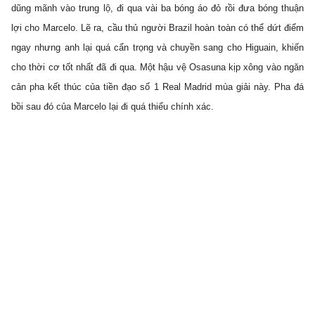
dũng mãnh vào trung lộ, đi qua vài ba bóng áo đỏ rồi đưa bóng thuận
lợi cho Marcelo. Lẽ ra, cầu thủ người Brazil hoàn toàn có thể dứt điểm
ngay nhưng anh lại quá cẩn trọng và chuyền sang cho Higuain, khiến
cho thời cơ tốt nhất đã đi qua. Một hậu vệ Osasuna kịp xông vào ngăn
cản pha kết thúc của tiền đạo số 1 Real Madrid mùa giải này. Pha đá
bồi sau đó của Marcelo lại đi quá thiếu chính xác.