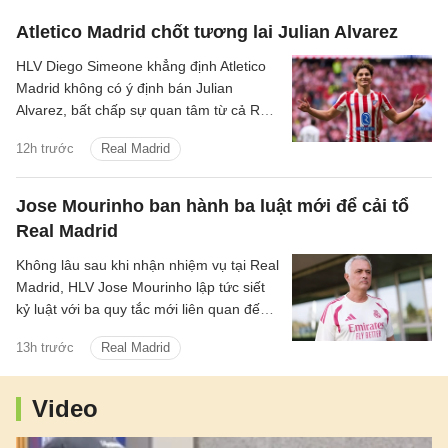
Atletico Madrid chốt tương lai Julian Alvarez
HLV Diego Simeone khẳng định Atletico
Madrid không có ý định bán Julian
Alvarez, bất chấp sự quan tâm từ cả Real
Madrid lẫn Barcelona.
12h trước
Real Madrid
Jose Mourinho ban hành ba luật mới để cải tổ
Real Madrid
Không lâu sau khi nhận nhiệm vụ tại Real
Madrid, HLV Jose Mourinho lập tức siết
kỷ luật với ba quy tắc mới liên quan đến
dinh dưỡng, giờ giấc và quá trình hồi
13h trước
Real Madrid
phục.
Video