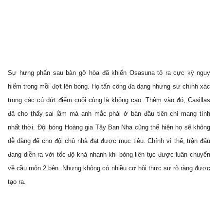
Sự hưng phấn sau bàn gỡ hòa đã khiến Osasuna tỏ ra cực kỳ nguy
hiểm trong mỗi đợt lên bóng. Họ tấn công đa dạng nhưng sư chính xác
trong các cú dứt điểm cuối cùng là không cao. Thêm vào đó, Casillas
đã cho thấy sai lầm mà anh mắc phải ở bàn đầu tiên chỉ mang tính
nhất thời. Đội bóng Hoàng gia Tây Ban Nha cũng thể hiện họ sẽ không
dễ dàng để cho đội chủ nhà đạt được mục tiêu. Chính vì thế, trận đấu
đang diễn ra với tốc độ khá nhanh khi bóng liên tục được luân chuyển
về cầu môn 2 bên. Nhưng không có nhiều cơ hội thực sự rõ ràng được
tạo ra.