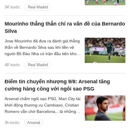
Madrid.
34' trước
Real Madrid
Mourinho thẳng thắn chỉ ra vấn đề của Bernardo
Silva
Jose Mourinho đã đưa ra đánh giá thẳng
thắn về Bernardo Silva sau khi tiền vệ
người Bồ Đào Nha có trận đầu tiên khoác
áo Real Madrid.
48' trước
Real Madrid
Điểm tin chuyển nhượng 9/8: Arsenal tăng
cường hàng công với ngôi sao PSG
Arsenal chấm ngôi sao PSG, Man City tái
khởi động thương vụ Cambiaso, Cristian
Romero vẫn chờ Barcelona,...là những
tin tức bóng đá nổi bật trong điểm tin
3h trước
Arsenal
bóng đá sáng 9/8.