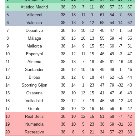
4
Atlético Madrid
38
20
7
11
80
57
23
67
5
Villarreal
38
18
11
9
61
54
7
65
6
Valencia
38
18
8
12
68
54
14
62
7
Deportivo
38
16
10
12
48
47
1
58
8
Málaga
38
15
10
13
55
59
-4
55
9
Mallorca
38
14
9
15
53
60
-7
51
10
Espanyol
38
12
11
15
46
49
-3
47
11
Almeria
38
13
7
18
45
61
-16
46
12
Santander
38
12
10
16
49
48
1
46
13
Bilbao
38
12
8
18
47
62
-15
44
14
Sporting Gijon
38
14
1
23
47
79
-32
43
15
Osasuna
38
10
13
15
41
47
-6
43
16
Valladolid
38
12
7
19
46
58
-12
43
17
Getafe
38
10
12
16
50
56
-6
42
18
Real Betis
38
10
12
16
51
58
-7
42
19
Numancia
38
10
5
23
38
69
-31
35
20
Recreativo
38
8
9
21
34
57
-23
33