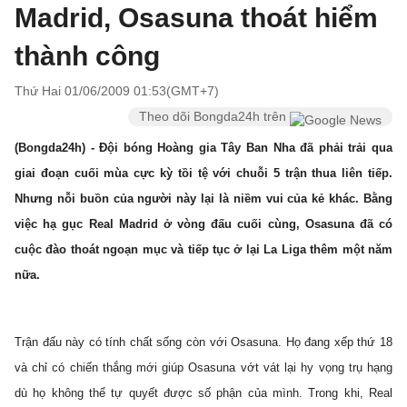
Madrid, Osasuna thoát hiểm
thành công
Thứ Hai 01/06/2009 01:53(GMT+7)
Theo dõi Bongda24h trên
(Bongda24h) - Đội bóng Hoàng gia Tây Ban Nha đã phải trải qua
giai đoạn cuối mùa cực kỳ tồi tệ với chuỗi 5 trận thua liên tiếp.
Nhưng nỗi buồn của người này lại là niềm vui của kẻ khác. Bằng
việc hạ gục Real Madrid ở vòng đấu cuối cùng, Osasuna đã có
cuộc đào thoát ngoạn mục và tiếp tục ở lại La Liga thêm một năm
nữa.
Trận đấu này có tính chất sống còn với Osasuna. Họ đang xếp thứ 18
và chỉ có chiến thắng mới giúp Osasuna vớt vát lại hy vọng trụ hạng
dù họ không thể tự quyết được số phận của mình. Trong khi, Real