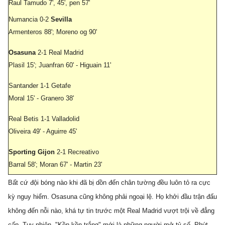
Raul Tamudo 7', 45', pen 57'
Numancia 0-2
Sevilla
Armenteros 88'; Moreno og 90'
Osasuna
2-1 Real Madrid
Plasil 15'; Juanfran 60' - Higuain 11'
Santander 1-1 Getafe
Moral 15' - Granero 38'
Real Betis 1-1 Valladolid
Oliveira 49' - Aguirre 45'
Sporting Gijon
2-1 Recreativo
Barral 58'; Moran 67' - Martin 23'
Bất cứ đội bóng nào khi đã bị dồn đến chân tường đều luôn tỏ ra cực
kỳ nguy hiểm. Osasuna cũng không phải ngoại lệ. Họ khởi đầu trận đấu
không đến nỗi nào, khá tự tin trước một Real Madrid vượt trội về đẳng
cấp. Tuy nhiên, "Kền kền trắng" mới là những người mở tỷ số. Phút