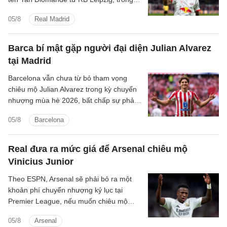
một thương vụ hứa hẹn sẽ đi vào lịch sử
05/8
Real Madrid
chuyển nhượng của cả hai đội bóng.
Barca bí mật gặp người đại diện Julian Alvarez
tại Madrid
Barcelona vẫn chưa từ bỏ tham vọng
chiêu mộ Julian Alvarez trong kỳ chuyển
nhượng mùa hè 2026, bất chấp sự phản
đối quyết liệt từ Atletico Madrid.
05/8
Barcelona
Real đưa ra mức giá để Arsenal chiêu mộ
Vinicius Junior
Theo ESPN, Arsenal sẽ phải bỏ ra một
khoản phí chuyển nhượng kỷ lục tại
Premier League, nếu muốn chiêu mộ
ngôi sao Vinicius Junior của Real Madrid.
05/8
Arsenal