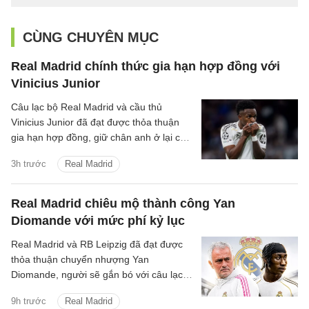
CÙNG CHUYÊN MỤC
Real Madrid chính thức gia hạn hợp đồng với
Vinicius Junior
Câu lạc bộ Real Madrid và cầu thủ
Vinicius Junior đã đạt được thỏa thuận
gia hạn hợp đồng, giữ chân anh ở lại câu
lạc bộ đến ngày 30 tháng 6 năm 2032.
3h trước
Real Madrid
Real Madrid chiêu mộ thành công Yan
Diomande với mức phí kỷ lục
Real Madrid và RB Leipzig đã đạt được
thỏa thuận chuyển nhượng Yan
Diomande, người sẽ gắn bó với câu lạc
bộ trong 7 mùa giải tiếp theo, cho đến
9h trước
Real Madrid
ngày 30 tháng 6 năm 2033.