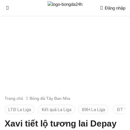
Đăng nhập
Trang chủ
Bóng đá Tây Ban Nha
LTĐ La Liga
Kết quả La Liga
BXH La Liga
ĐT TB
Xavi tiết lộ tương lai Depay