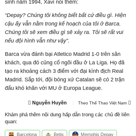
sinh năm 1994, Xavi nói thêm:
“Depay? Chúng tôi không biết bất cứ điều gì. Hiện
cậu ấy vẫn nằm trong kế hoạch của tôi ở Barca.
Chúng tôi sẽ xem điều gì sẽ xảy ra. Tôi sẽ rất vui
nếu đội hình vẫn như vậy”.
Barca vừa đánh bại Atletico Madrid 1-0 trên sân
khách, qua đó củng cố ngôi đầu ở La Liga. Họ đã
tạo ra khoảng cách 3 điểm với đại kình địch Real
Madrid. Sắp tới, đội bóng xứ Catalan sẽ có 2 trận
đấu khó khăn với MU ở Europa League.
Nguyễn Huyền
Theo Thể Thao Việt Nam
Khám phá thêm nội dung hấp dẫn trong các chủ đề liên
quan:
Barcelona
Betis
Memphis Depay