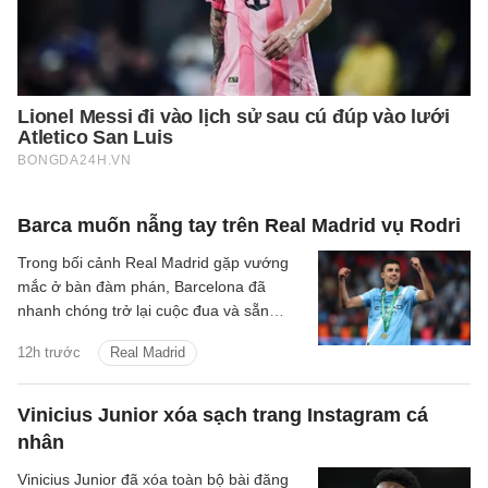
Barca muốn nẫng tay trên Real Madrid vụ Rodri
Trong bối cảnh Real Madrid gặp vướng
mắc ở bàn đàm phán, Barcelona đã
nhanh chóng trở lại cuộc đua và sẵn
sàng cạnh tranh để giành chữ ký của tiền
12h trước
Real Madrid
vệ Rodri.
Vinicius Junior xóa sạch trang Instagram cá
nhân
Vinicius Junior đã xóa toàn bộ bài đăng