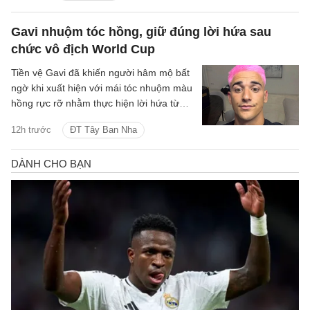
Gavi nhuộm tóc hồng, giữ đúng lời hứa sau
chức vô địch World Cup
Tiền vệ Gavi đã khiến người hâm mộ bất
ngờ khi xuất hiện với mái tóc nhuộm màu
hồng rực rỡ nhằm thực hiện lời hứa từng
đưa ra nếu tuyển Tây Ban Nha vô địch
12h trước
ĐT Tây Ban Nha
World Cup 2026.