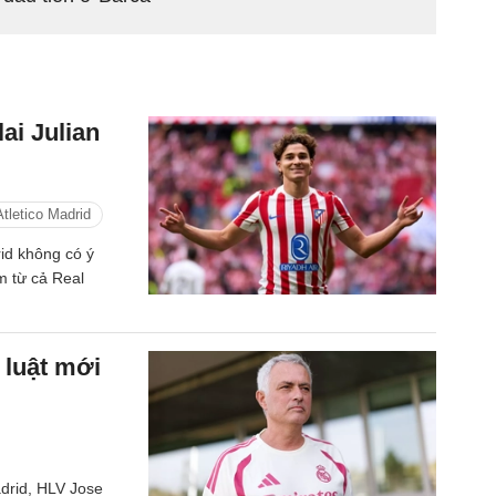
ai Julian
Atletico Madrid
id không có ý
m từ cả Real
 luật mới
drid, HLV Jose