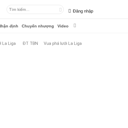
Đăng nhập
Nhận định
Chuyển nhượng
Video
 La Liga
ĐT TBN
Vua phá lưới La Liga