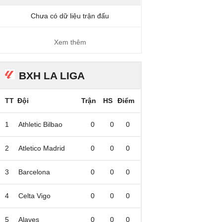
Chưa có dữ liệu trận đấu
Xem thêm
BXH LA LIGA
TT
Đội
Trận
HS
Điểm
1
Athletic Bilbao
0
0
0
2
Atletico Madrid
0
0
0
3
Barcelona
0
0
0
4
Celta Vigo
0
0
0
5
Alaves
0
0
0