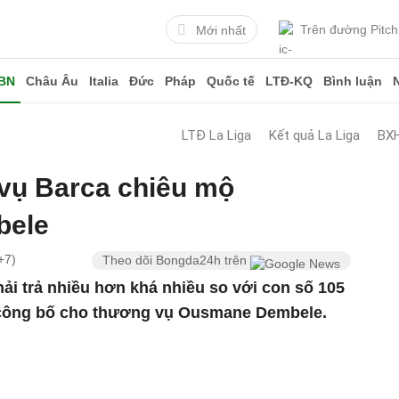
Trên đường Pitch
Mới nhất
BN
Châu Âu
Italia
Đức
Pháp
Quốc tế
LTĐ-KQ
Bình luận
LTĐ La Liga
Kết quả La Liga
BXH
ờ vụ Barca chiêu mộ
bele
+7)
Theo dõi Bongda24h trên
hải trả nhiều hơn khá nhiều so với con số 105
í công bố cho thương vụ Ousmane Dembele.