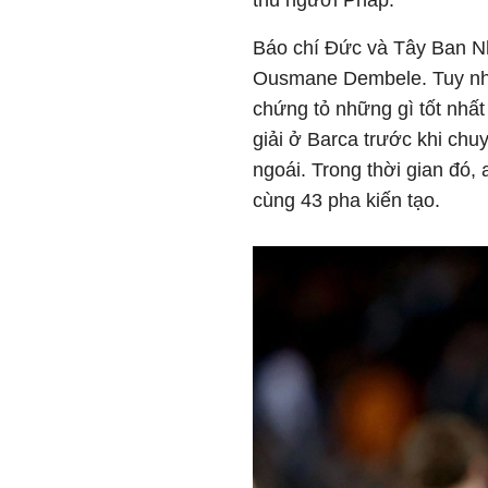
thủ người Pháp.
Báo chí Đức và Tây Ban Nha
Ousmane Dembele. Tuy nhi
chứng tỏ những gì tốt nhấ
giải ở Barca trước khi c
ngoái. Trong thời gian đó,
cùng 43 pha kiến tạo.