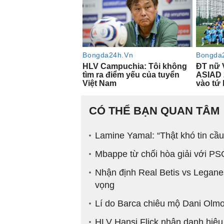
CÓ THỂ BẠN QUAN TÂM
Lamine Yamal: “Thật khó tin cầu
Mbappe từ chối hòa giải với PS
Nhận định Real Betis vs Legane
vọng
Lí do Barca chiêu mộ Dani Olmo 
HLV Hansi Flick nhận danh hiệu