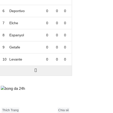
6
Deportivo
0
0
0
7
Elche
0
0
0
8
Espanyol
0
0
0
9
Getafe
0
0
0
10
Levante
0
0
0
Bongda24h.vn
Thích Trang
Chia sẻ