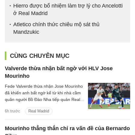
Hierro được bổ nhiệm làm trợ lý cho Ancelotti
ở Real Madrid
Atletico chính thức chiêu mộ sát thủ
Mandzukic
CÙNG CHUYÊN MỤC
Valverde thừa nhận bất ngờ với HLV Jose
Mourinho
Fede Valverde thừa nhận Jose Mourinho
đã khiến anh bất ngờ kể từ khi nhà cầm
quân người Bồ Đào Nha tiếp quản Real
Madrid.
6h trước
Real Madrid
Mourinho thẳng thắn chỉ ra vấn đề của Bernardo