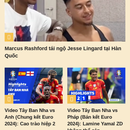
Marcus Rashford tái ngộ Jesse Lingard tại Hàn
Quốc
Video Tây Ban Nha vs
Video Tây Ban Nha vs
Anh (Chung kết Euro
Pháp (Bán kết Euro
2024): Cao trào hiệp 2
2024): Lamine Yamal ZD