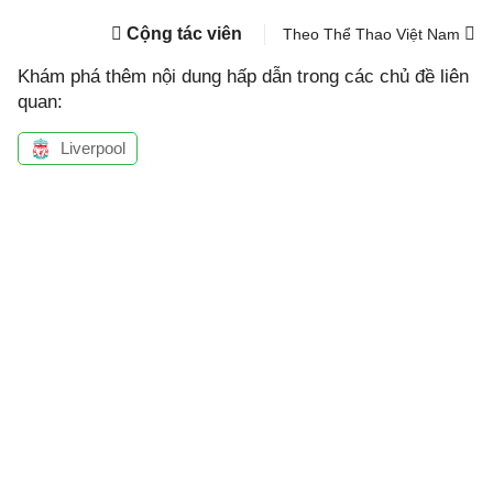
Cộng tác viên
Theo Thể Thao Việt Nam
Khám phá thêm nội dung hấp dẫn trong các chủ đề liên
quan:
Liverpool