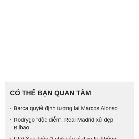
CÓ THỂ BẠN QUAN TÂM
Barca quyết định tương lai Marcos Alonso
Rodrygo "độc diễn", Real Madrid xử đẹp
Bilbao