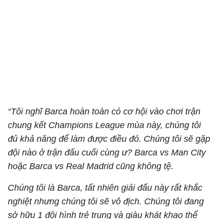
“Tôi nghĩ Barca hoàn toàn có cơ hội vào chơi trận
chung kết Champions League mùa này, chúng tôi
đủ khả năng để làm được điều đó. Chúng tôi sẽ gặp
đội nào ở trận đấu cuối cùng ư? Barca vs Man City
hoặc Barca vs Real Madrid cũng không tệ.
Chúng tôi là Barca, tất nhiên giải đấu này rất khắc
nghiệt nhưng chúng tôi sẽ vô địch. Chúng tôi đang
sở hữu 1 đội hình trẻ trung và giàu khát khao thể