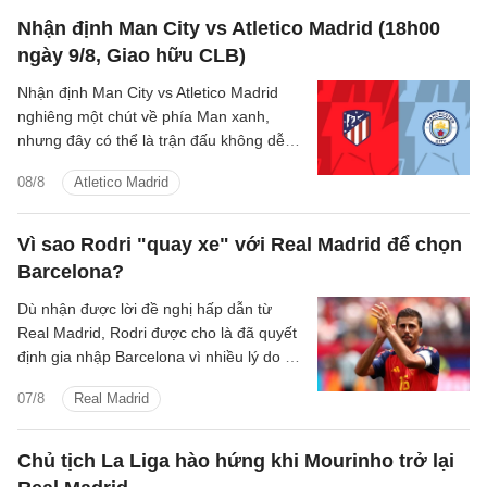
Nhận định Man City vs Atletico Madrid (18h00
ngày 9/8, Giao hữu CLB)
Nhận định Man City vs Atletico Madrid
nghiêng một chút về phía Man xanh,
nhưng đây có thể là trận đấu không dễ
dàng với thầy trò Enzo Maresca.
08/8
Atletico Madrid
Vì sao Rodri "quay xe" với Real Madrid để chọn
Barcelona?
Dù nhận được lời đề nghị hấp dẫn từ
Real Madrid, Rodri được cho là đã quyết
định gia nhập Barcelona vì nhiều lý do cả
về chuyên môn lẫn tài chính.
07/8
Real Madrid
Chủ tịch La Liga hào hứng khi Mourinho trở lại