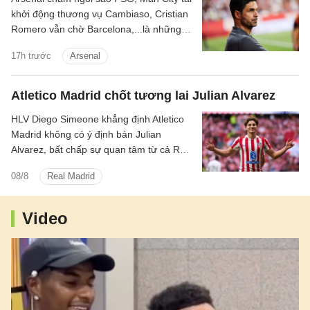
khởi động thương vụ Cambiaso, Cristian
Romero vẫn chờ Barcelona,...là những
tin tức bóng đá nổi bật trong điểm tin
17h trước
Arsenal
bóng đá sáng 9/8.
Atletico Madrid chốt tương lai Julian Alvarez
HLV Diego Simeone khẳng định Atletico
Madrid không có ý định bán Julian
Alvarez, bất chấp sự quan tâm từ cả Real
Madrid lẫn Barcelona.
08/8
Real Madrid
Video