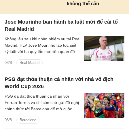
không thể cản
Jose Mourinho ban hành ba luật mới để cải tổ
Real Madrid
Không lâu sau khi nhận nhiệm vụ tại Real
Madrid, HLV Jose Mourinho lập tức siết
kỷ luật với ba quy tắc mới liên quan đến
dinh dưỡng, giờ giấc và quá trình hồi
08/8
Real Madrid
phục.
PSG đạt thỏa thuận cá nhân với nhà vô địch
World Cup 2026
PSG đã đạt thỏa thuận cá nhân với
Ferran Torres và chỉ còn chờ gửi đề nghị
chính thức tới Barcelona để mở cuộc
đàm phán.
08/8
Barcelona